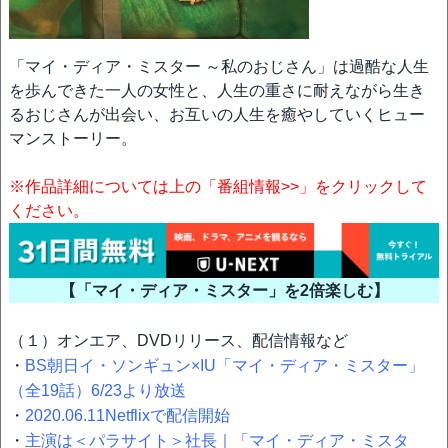
「マイ・ディア・ミスター ～私のおじさん」は過酷な人生
を歩んできた一人の女性と、人生の重さに耐えながら生き
るおじさんが出会い、お互いの人生を癒やしていくヒュー
マンストーリー。
※作品詳細については上の「番組情報>>」をクリックして
ください。
【「マイ・ディア・ミスター」を2倍楽しむ】
（１）オンエア、DVDリリース、配信情報など
・
BS朝日イ・ソンギュン×IU「マイ・ディア・ミスター」
（全19話）6/23より放送
・
2020.06.11Netflixで配信開始
・
主演は＜パラサイト＞社長｜「マイ・ディア・ミスタ