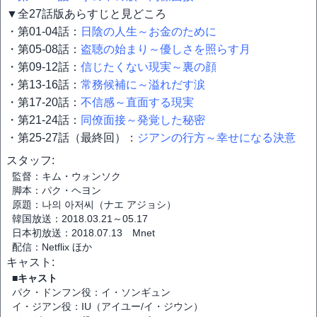
▼全27話版あらすじと見どころ
・第01-04話：
日陰の人生～お金のために
・第05-08話：
盗聴の始まり～優しさを照らす月
・第09-12話：
信じたくない現実～裏の顔
・第13-16話：
常務候補に～溢れだす涙
・第17-20話：
不信感～直面する現実
・第21-24話：
同僚面接～発覚した秘密
・第25-27話（最終回）：
ジアンの行方～幸せになる決意
スタッフ:
監督：キム・ウォンソク
脚本：パク・ヘヨン
原題：나의 아저씨（ナエ アジョシ）
韓国放送：2018.03.21～05.17
日本初放送：2018.07.13 Mnet
配信：Netflix ほか
キャスト:
■キャスト
パク・ドンフン役：イ・ソンギュン
イ・ジアン役：IU（アイユー/イ・ジウン）