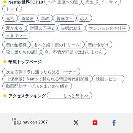
ヘチ 王座への道
馬医
イ・サン
Netflix世界TOP10
トンイ
鬼宮
奇皇后
華政
善徳女王
恋人
愛が来る
財閥 X 刑事2
夫婦の結末
マンションのお仕事
人妻キラー
恋は飴模様
君へと続く僕のドリーム!
恋は命がけ
殺し屋たちの店2
今、不倫が問題ではありません
華流トップページ
次見る韓ドラに迷ったら見るコーナー
【保存版】Netflixで見られる韓国時代劇20選
映画レビュー
動画配信サービスをまとめて紹介
もっと見る>>
アクセスランキング
navicon 2007