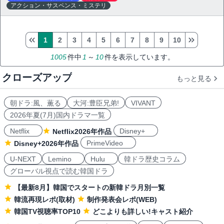
アクション・サスペンス・ミステリ
1
2
3
4
5
6
7
8
9
10
1005
件中
1
～
10
件を表示しています。
クローズアップ
もっと見る
朝ドラ:風、薫る
大河:豊臣兄弟!
VIVANT
2026年夏(7月)国内ドラマ一覧
Netflix
Disney+
Netflix2026年作品
PrimeVideo
Disney+2026年作品
U-NEXT
Lemino
Hulu
韓ドラ歴史コラム
グローバル視点で読む韓国ドラ
【最新8月】韓国でスタートの新韓ドラ月別一覧
韓流再現レポ(取材)
制作発表会レポ(WEB)
韓国TV視聴率TOP10
どこよりも詳しい!キャスト紹介