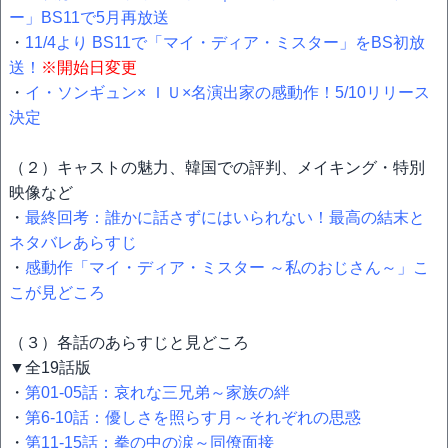
ー」BS11で5月再放送
・
11/4より BS11で「マイ・ディア・ミスター」をBS初放
送！
※開始日変更
・
イ・ソンギュン× ＩＵ×名演出家の感動作！5/10リリース
決定
（２）キャストの魅力、韓国での評判、メイキング・特別
映像など
・
最終回考：誰かに話さずにはいられない！最高の結末と
ネタバレあらすじ
・
感動作「マイ・ディア・ミスター ～私のおじさん～」こ
こが見どころ
（３）各話のあらすじと見どころ
▼全19話版
・
第01-05話：哀れな三兄弟～家族の絆
・
第6-10話：優しさを照らす月～それぞれの思惑
・
第11-15話：拳の中の涙～同僚面接