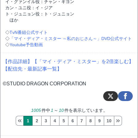
イ・グァンイル役：チャン・ギヨン
カン・ユニ役：イ・ジア
ト・ジュニョン役：ト・ジュニョン
ほか
◇
TvN番組公式サイト
◇
「マイ・ディア・ミスター ～私のおじさん～」DVD公式サイト
◇
Youtube予告動画
【作品詳細】
【「マイ・ディア・ミスター」を2倍楽しむ】
【配信先・最新記事一覧】
©STUDIO DRAGON CORPORATION
1005
件中
1
～
10
件を表示しています。
1
2
3
4
5
6
7
8
9
10