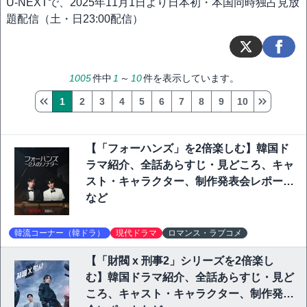
U-NEXTで、2025年11月1日より日本初・本国同時独占見放
題配信（土・日23:00配信）
1005
件中
1
～
10
件を表示しています。
1
2
3
4
5
6
7
8
9
10
【「フォーハンズ」を2倍楽しむ】韓国ド
ラマ紹介、全話あらすじ・見どころ、キャ
スト・キャラクター、制作発表会レポート
など
韓流コーナー（韓ドラ）
現代ドラマ
ロマンス・ラブコメ
【「財閥 x 刑事2」シリーズを2倍楽し
む】韓国ドラマ紹介、全話あらすじ・見ど
ころ、キャスト・キャラクター、制作発表