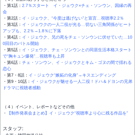
・第1話：
2.7％スタート イ・ジェウク×チェ・ソンウン、因縁の再
会
・第2話：
イ・ジェウク、“今度は逃げない”と宣言…視聴率2.2％
・第3話：
イ・ジェウクの一人二役が光る…切ない三角関係がヒート
アップも、2.2％→1.8％に下落
・第4話：
イ・ジェウク、兄の死をチェ・ソンウンに伏せていた…10
0回目のバトル開始
・第5話：
イ・ジェウク、チェ・ソンウンとの同居生活本格スタート
で“胸キュン爆発”…視聴率も上昇
・第6話：
チェ・ソンウン、イ・ジェウクとキム・ゴヌの間で揺れる
恋心
・第7・8話：
イ・ジェウク“嫉妬の化身”→キスエンディング
・第9・10話：
イ・ジェウクが魅せる一人二役！ドハ＆ドヨンの兄弟
ドラマに視聴者感動
（４）イベント、レポートなどその他
・
【制作発表会まとめ】イ・ジェウク“視聴率より心に残る作品を”
スタッフ: