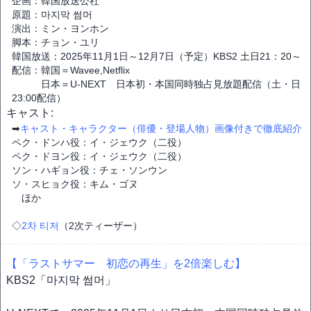
企画：韓国放送公社
原題：마지막 썸머
演出：ミン・ヨンホン
脚本：チョン・ユリ
韓国放送：2025年11月1日～12月7日（予定）KBS2 土日21：20～
配信：韓国＝Wavee,Netflix
日本＝U-NEXT 日本初・本国同時独占見放題配信（土・日
23:00配信）
キャスト:
➡
キャスト・キャラクター（俳優・登場人物）画像付きで徹底紹介
ペク・ドンハ役：イ・ジェウク（二役）
ペク・ドヨン役：イ・ジェウク（二役）
ソン・ハギョン役：チェ・ソンウン
ソ・スヒョク役：キム・ゴヌ
ほか
◇
2차 티저
（2次ティーザー）
【「ラストサマー 初恋の再生」を2倍楽しむ】
KBS2「마지막 썸머」