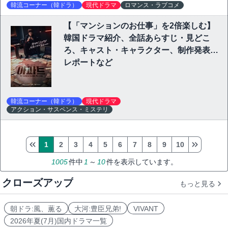
韓流コーナー（韓ドラ）
現代ドラマ
ロマンス・ラブコメ
【「マンションのお仕事」を2倍楽しむ】
韓国ドラマ紹介、全話あらすじ・見どこ
ろ、キャスト・キャラクター、制作発表会
レポートなど
韓流コーナー（韓ドラ）
現代ドラマ
アクション・サスペンス・ミステリ
1
2
3
4
5
6
7
8
9
10
1005
件中
1
～
10
件を表示しています。
クローズアップ
もっと見る
朝ドラ:風、薫る
大河:豊臣兄弟!
VIVANT
2026年夏(7月)国内ドラマ一覧