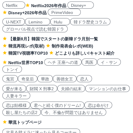
Netflix
Disney+
Netflix2026年作品
PrimeVideo
Disney+2026年作品
U-NEXT
Lemino
Hulu
韓ドラ歴史コラム
グローバル視点で読む韓国ドラ
【最新8月】韓国でスタートの新韓ドラ月別一覧
韓流再現レポ(取材)
制作発表会レポ(WEB)
韓国TV視聴率TOP10
どこよりも詳しい!キャスト紹介
ヘチ 王座への道
馬医
イ・サン
Netflix世界TOP10
トンイ
鬼宮
奇皇后
華政
善徳女王
恋人
愛が来る
財閥 X 刑事2
夫婦の結末
マンションのお仕事
人妻キラー
恋は飴模様
君へと続く僕のドリーム!
恋は命がけ
殺し屋たちの店2
今、不倫が問題ではありません
華流トップページ
次見る韓ドラに迷ったら見るコーナー