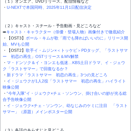
（１）オンエア、DVDリリース、配信情報など
・
U-NEXTで本国同時、2025年11月1日配信決定
（２）キャスト・スチール・予告動画・見どころなど
➡
キャスト・キャラクター（俳優・登場人物）画像付きで徹底紹介
・【OST3】
ポール・キムが歌「雨でも降ればいいのに」リリース開
始、MVも公開
・【OST2】
歌手イ・ムジン×＜トッケビ＞PDタッグ、「ラストサマ
ー 初恋の再生」OSTリリース＆MV解禁
・
マ・ドンソク＆イ・ヨンエも低迷…KBS土日ドラマ、イ・ジェウ
ク「ラストサマー」で回復なるか？
・
新ドラマ「ラストサマー 初恋の再生」3つの見どころ
・
イ・ジェウクが1人2役「ラストサマー 初恋の再生」ハイライト
映像公開
・
“今年入隊”イ・ジェウク×チェ・ソンウン、掛け合いの妙が光る総
合予告映像公開
・
イ・ジェウク×チェ・ソンウン、幼なじみのケミに注目 「ラスト
サマー」（原題）メインポスター公開
（３）各話のあらすじと見どころ