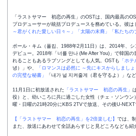
「ラストサマー 初恋の再生」のOSTは、国内最高のO
プロデューサーが統括プロデュースを務めている。彼は
～君がくれた愛しい日々～」
「太陽の末裔」
「私たちの
ポール・キム（폴킴、1988年2月11日）は、2014年、シングル「Woul
デビュー。2018年「너를 만나 (Me After You)
れることもあるラブソングとしても人気。OSTも
「ホテ
녕）」や、
「ロマンスは必然に ～先にキスからしましょ
の完璧な秘書」
「내가 널 지켜줄게（君を守るよ）」な
11月1日に初放送された
「ラストサマー 初恋の再生」
役）と、幼いころに共に過ごした女性（チェ・ソンウン
曜・日曜の21時20分にKBS 2TVで放送、その後U-NE
【「ラストサマー 初恋の再生」を2倍楽しむ】
では、
また、放送にあわせて全話あらすじと見どころなども紹