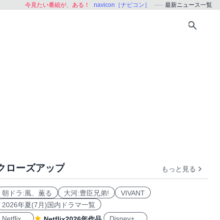
今見たい番組が、ある！
navicon［ナビコン］
最新ニュース一覧
クローズアップ
もっと見る
朝ドラ:風、薫る
大河:豊臣兄弟!
VIVANT
2026年夏(7月)国内ドラマ一覧
Netflix
Disney+
Netflix2026年作品