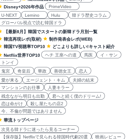
PrimeVideo
Disney+2026年作品
U-NEXT
Lemino
Hulu
韓ドラ歴史コラム
グローバル視点で読む韓国ドラ
【最新8月】韓国でスタートの新韓ドラ月別一覧
韓流再現レポ(取材)
制作発表会レポ(WEB)
韓国TV視聴率TOP10
どこよりも詳しい!キャスト紹介
ヘチ 王座への道
馬医
イ・サン
Netflix世界TOP10
トンイ
鬼宮
奇皇后
華政
善徳女王
恋人
愛が来る
エージェント・キム
夫婦の結末
マンションのお仕事
人妻キラー
残念ながら明日も出勤
君へと続く僕のドリーム!
恋は命がけ
殺し屋たちの店2
今、不倫が問題ではありません
華流トップページ
次見る韓ドラに迷ったら見るコーナー
【保存版】Netflixで見られる韓国時代劇20選
映画レビュー