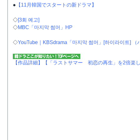
●
【11月韓国でスタートの新ドラマ】
◇
[3회 예고]
◇
MBC「마지막 썸머」HP
◇
YouTube｜KBSdrama「마지막 썸머」[하이라이트]
【作品詳細】
【「ラストサマー 初恋の再生」を2倍楽