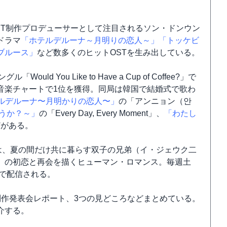
ST制作プロデューサーとして注目されるソン・ドンウン
ドラマ
「ホテルデルーナ～月明りの恋人～」
「トッケビ
ブルース」
など数多くのヒットOSTを生み出している。
d You Like to Have a Cup of Coffee?」で
」で韓国の音楽チャートで1位を獲得。同局は韓国で結婚式で歌わ
ルデルーナ〜月明かりの恋人〜」
の「アンニョン（안
うか？～」
の「Every Day, Every Moment」、
「わたし
どがある。
は、夏の間だけ共に暮らす双子の兄弟（イ・ジェウク二
）の初恋と再会を描くヒューマン・ロマンス。毎週土
XTで配信される。
制作発表会レポート、3つの見どころなどまとめている。
介する。