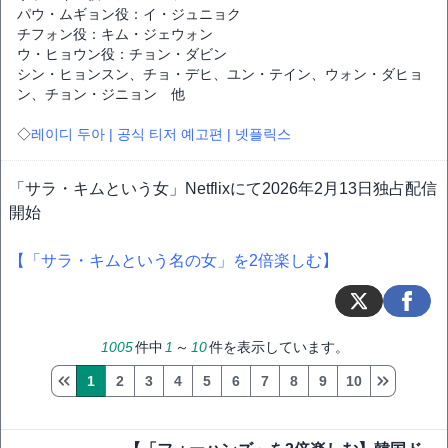
パウ・ムギョン役：イ・ジュニョク
チフォン役：キム・ジェウォン
ウ・ヒョウン役：チョン・ダビン
シン・ヒョンスン、チョ・デヒ、ユン・テイン、ウォン・ダヒョ
ン、チョン・ジニョン 他
◇
레이디 두아 | 공식 티저 예고편 | 넷플릭스
「サラ・キムという女」Netflixにて2026年2月13日独占配信
開始
【「サラ・キムという名の女」を2倍楽しむ】
1005
件中
1
～
10
件を表示しています。
1
2
3
4
5
6
7
8
9
10