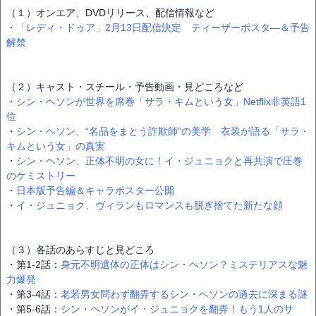
（１）オンエア、DVDリリース、配信情報など
・
「レディ・ドゥア」2月13日配信決定 ティーザーポスタ―＆予告
解禁
（２）キャスト・スチール・予告動画・見どころなど
・
シン・ヘソンが世界を席巻「サラ・キムという女」Netflix非英語1
位
・
シン・ヘソン、“名品をまとう詐欺師”の美学 衣装が語る「サラ・
キムという女」の真実
・
シン・ヘソン、正体不明の女に！イ・ジュニョクと再共演で圧巻
のケミストリー
・
日本版予告編＆キャラポスター公開
・
イ・ジュニョク、ヴィランもロマンスも脱ぎ捨てた新たな顔
（３）各話のあらすじと見どころ
・第1-2話：
身元不明遺体の正体はシン・ヘソン？ミステリアスな魅
力爆発
・第3-4話：
老若男女問わず翻弄するシン・ヘソンの過去に深まる謎
・第5-6話：
シン・ヘソンがイ・ジュニョクを翻弄！もう1人のサ