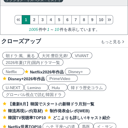
アクション・サスペンス・ミステリ
1
2
3
4
5
6
7
8
9
10
1005
件中
1
～
10
件を表示しています。
クローズアップ
もっと見る
朝ドラ:風、薫る
大河:豊臣兄弟!
VIVANT
2026年夏(7月)国内ドラマ一覧
Netflix
Disney+
Netflix2026年作品
PrimeVideo
Disney+2026年作品
U-NEXT
Lemino
Hulu
韓ドラ歴史コラム
グローバル視点で読む韓国ドラ
【最新8月】韓国でスタートの新韓ドラ月別一覧
韓流再現レポ(取材)
制作発表会レポ(WEB)
韓国TV視聴率TOP10
どこよりも詳しい!キャスト紹介
ヘチ 王座への道
馬医
イ・サン
Netflix世界TOP10