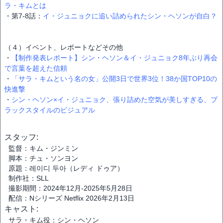
ラ・キムとは
・第7-8話：
イ・ジュニョクに追い詰められたシン・ヘソンが自白？
（４）イベント、レポートなどその他
・
【制作発表レポート】シン・ヘソン＆イ・ジュニョク8年ぶり再会
で言葉を超えた信頼
・
「サラ・キムという名の女」公開3日で世界3位！38か国TOP10の
快進撃
・
シン・ヘソン×イ・ジュニョク、張り詰めた空気が美しすぎる、ブ
ラックスタイルのビジュアル
スタッフ:
監督：キム・ジンミン
脚本：チュ・ソンヨン
原題：레이디 두아（レディ ドゥア）
制作社：SLL
撮影期間：2024年12月-2025年5月28日
配信：Nシリーズ Netflix 2026年2月13日
キャスト:
サラ・キム役：シン・ヘソン