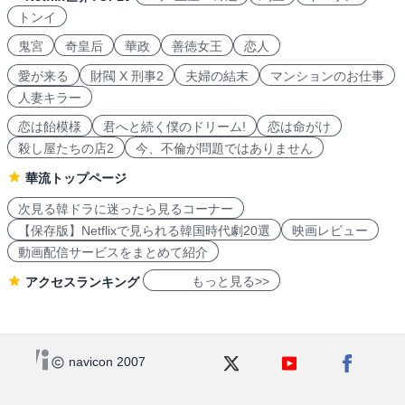
トンイ
鬼宮
奇皇后
華政
善徳女王
恋人
愛が来る
財閥 X 刑事2
夫婦の結末
マンションのお仕事
人妻キラー
恋は飴模様
君へと続く僕のドリーム!
恋は命がけ
殺し屋たちの店2
今、不倫が問題ではありません
華流トップページ
次見る韓ドラに迷ったら見るコーナー
【保存版】Netflixで見られる韓国時代劇20選
映画レビュー
動画配信サービスをまとめて紹介
もっと見る>>
アクセスランキング
navicon 2007