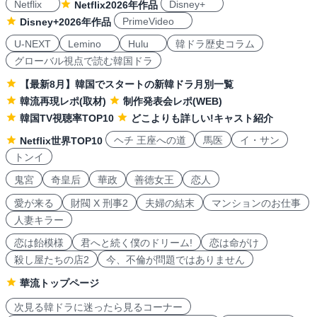
Netflix
Disney+
Netflix2026年作品
PrimeVideo
Disney+2026年作品
U-NEXT
Lemino
Hulu
韓ドラ歴史コラム
グローバル視点で読む韓国ドラ
【最新8月】韓国でスタートの新韓ドラ月別一覧
韓流再現レポ(取材)
制作発表会レポ(WEB)
韓国TV視聴率TOP10
どこよりも詳しい!キャスト紹介
ヘチ 王座への道
馬医
イ・サン
Netflix世界TOP10
トンイ
鬼宮
奇皇后
華政
善徳女王
恋人
愛が来る
財閥 X 刑事2
夫婦の結末
マンションのお仕事
人妻キラー
恋は飴模様
君へと続く僕のドリーム!
恋は命がけ
殺し屋たちの店2
今、不倫が問題ではありません
華流トップページ
次見る韓ドラに迷ったら見るコーナー