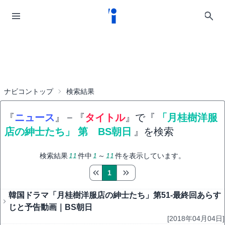
ナビコントップ
検索結果
『
ニュース
』
−
『
タイトル
』で『
「月桂樹洋服
店の紳士たち」 第 BS朝日
』を検索
検索結果
11
件中
1
～
11
件を表示しています。
1
韓国ドラマ「月桂樹洋服店の紳士たち」第51-最終回あらす
じと予告動画｜BS朝日
[2018年04月04日]