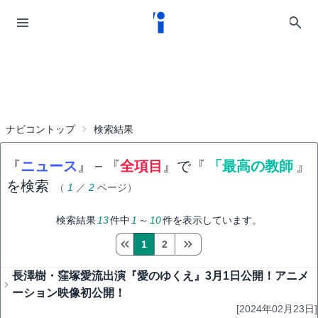
ナビコントップ
検索結果
『
ニュース
』
−
『
全項目
』で『
「最高の教師
』
を検索
（
1
／
2
ページ）
検索結果
13
件中
1
～
10
件を表示しています。
1
2
長澤樹・窪塚愛流出演『愛のゆくえ』3月1日公開！アニメ
ーション映像初公開！
[2024年02月23日]