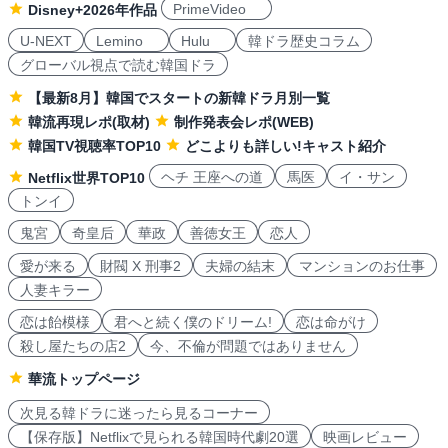
PrimeVideo
Disney+2026年作品
U-NEXT
Lemino
Hulu
韓ドラ歴史コラム
グローバル視点で読む韓国ドラ
【最新8月】韓国でスタートの新韓ドラ月別一覧
韓流再現レポ(取材)
制作発表会レポ(WEB)
韓国TV視聴率TOP10
どこよりも詳しい!キャスト紹介
ヘチ 王座への道
馬医
イ・サン
Netflix世界TOP10
トンイ
鬼宮
奇皇后
華政
善徳女王
恋人
愛が来る
財閥 X 刑事2
夫婦の結末
マンションのお仕事
人妻キラー
恋は飴模様
君へと続く僕のドリーム!
恋は命がけ
殺し屋たちの店2
今、不倫が問題ではありません
華流トップページ
次見る韓ドラに迷ったら見るコーナー
【保存版】Netflixで見られる韓国時代劇20選
映画レビュー