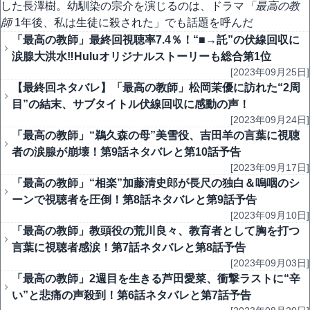
した長澤樹。幼馴染の宗介を演じるのは、ドラマ
「最高の教
師
1年後、私は生徒に殺された」でも話題を呼んだ
「最高の教師」最終回視聴率7.4％！“■→託”の伏線回収に
涙腺大洪水‼Huluオリジナルストーリーも総合第1位
[2023年09月25日]
【最終回ネタバレ】「最高の教師」松岡茉優に訪れた“2周
目”の結末、サブタイトル伏線回収に感動の声！
[2023年09月24日]
「最高の教師」“鵜久森の母”美雪役、吉田羊の言葉に視聴
者の涙腺が崩壊！第9話ネタバレと第10話予告
[2023年09月17日]
「最高の教師」“相楽”加藤清史郎が長尺の独白＆嗚咽のシ
ーンで視聴者を圧倒！第8話ネタバレと第9話予告
[2023年09月10日]
「最高の教師」教頭役の荒川良々、教育者として胸を打つ
言葉に視聴者感涙！第7話ネタバレと第8話予告
[2023年09月03日]
「最高の教師」2週目を生きる芦田愛菜、衝撃ラストに“辛
い”と悲痛の声殺到！第6話ネタバレと第7話予告