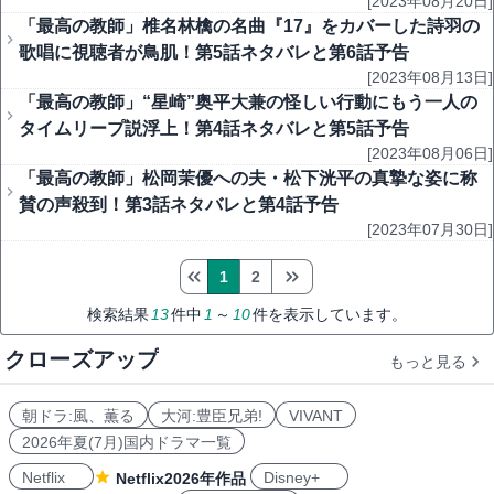
[2023年08月20日]
「最高の教師」椎名林檎の名曲『17』をカバーした詩羽の
歌唱に視聴者が鳥肌！第5話ネタバレと第6話予告
[2023年08月13日]
「最高の教師」“星崎”奥平大兼の怪しい行動にもう一人の
タイムリープ説浮上！第4話ネタバレと第5話予告
[2023年08月06日]
「最高の教師」松岡茉優への夫・松下洸平の真摯な姿に称
賛の声殺到！第3話ネタバレと第4話予告
[2023年07月30日]
1
2
検索結果
13
件中
1
～
10
件を表示しています。
クローズアップ
もっと見る
朝ドラ:風、薫る
大河:豊臣兄弟!
VIVANT
2026年夏(7月)国内ドラマ一覧
Netflix
Disney+
Netflix2026年作品