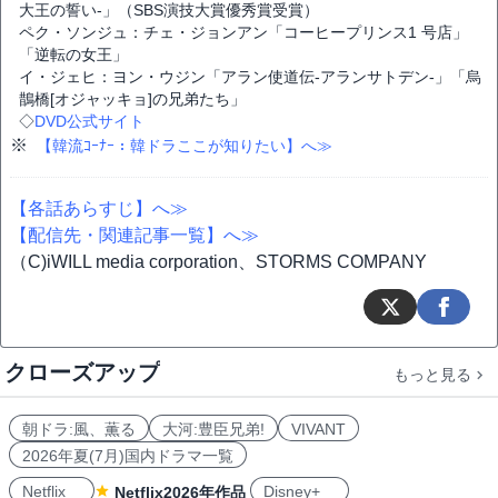
大王の誓い‐」（SBS演技大賞優秀賞受賞）
ペク・ソンジュ：チェ・ジョンアン「コーヒープリンス1 号店」
「逆転の女王」
イ・ジェヒ：ヨン・ウジン「アラン使道伝-アランサトデン-」「烏
鵲橋[オジャッキョ]の兄弟たち」
◇
DVD公式サイト
※
【韓流ｺｰﾅｰ：韓ドラここが知りたい】へ≫
【各話あらすじ】へ≫
【配信先・関連記事一覧】へ≫
（C)iWILL media corporation、STORMS COMPANY
クローズアップ
もっと見る
朝ドラ:風、薫る
大河:豊臣兄弟!
VIVANT
2026年夏(7月)国内ドラマ一覧
Netflix
Disney+
Netflix2026年作品