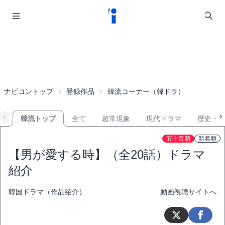
ナビコントップ
登録作品
韓流コーナー（韓ドラ）
韓流トップ
全て
超常現象
現代ドラマ
歴史・
五十音順
新着順
【男が愛する時】（全20話）ドラマ
紹介
韓国ドラマ（作品紹介）
動画視聴サイトへ