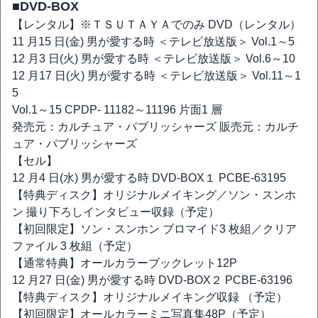
■DVD-BOX
【レンタル】※ＴＳＵＴＡＹＡでのみ DVD（レンタル）
11 月15 日(金) 男が愛する時 ＜テレビ放送版＞ Vol.1～5
12 月3 日(火) 男が愛する時 ＜テレビ放送版＞ Vol.6～10
12 月17 日(火) 男が愛する時 ＜テレビ放送版＞ Vol.11～1
5
Vol.1～15 CPDP- 11182～11196 片面1 層
発売元：カルチュア・パブリッシャーズ 販売元：カルチ
ュア・パブリッシャーズ
【セル】
12 月4 日(水) 男が愛する時 DVD-BOX１ PCBE-63195
【特典ディスク】オリジナルメイキング／ソン・スンホ
ン 撮り下ろしインタビュー収録（予定）
【初回限定】ソン・スンホン ブロマイド3 枚組／クリア
ファイル 3 枚組（予定）
【通常特典】オールカラーブックレット12P
12 月27 日(金) 男が愛する時 DVD-BOX２ PCBE-63196
【特典ディスク】オリジナルメイキング収録 （予定）
【初回限定】オールカラーミニ写真集48P（予定）