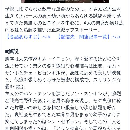
母親に捨てられた数奇な運命のために、すさんだ人生を
生きてきた一人の男と幼い頃からあらゆる試練を乗り越
えてきた男勝りのヒロインを中心に、4人の男女が繰り広
げる愛と葛藤を描いた正統派ラブストーリー。
【各話あらすじ】へ≫
【配信先・関連記事一覧】へ≫
■解説
脚本は人気作家キム・イニョン。深く愛するほどに心を
歪ませていく男女の姿を繊細な心理描写は圧巻。キム・
サンホとチェ・ビョンギルが、感性に訴える美しい映像
と、伏線を張りめぐらせた緻密な構成で、スリリングな
愛を演出。
主人公のハン・テソンを演じたソン・スンホンが、強烈
な眼光で野生美あふれる男の姿を表現し、その裏側に秘
めた片思いの寂しさを切ない眼差しで演じ話題を呼ん
だ。裏社会を生きてきた武骨な男をまるで幼子のように
変えてしまったのはシン・セギョン。そしてこの二人と
四角関係を描くのは、「アラン使道伝」で悪役ながらそ