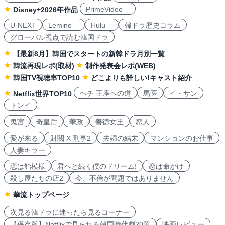
PrimeVideo
Disney+2026年作品
U-NEXT
Lemino
Hulu
韓ドラ歴史コラム
グローバル視点で読む韓国ドラ
【最新8月】韓国でスタートの新韓ドラ月別一覧
韓流再現レポ(取材)
制作発表会レポ(WEB)
韓国TV視聴率TOP10
どこよりも詳しい!キャスト紹介
ヘチ 王座への道
馬医
イ・サン
Netflix世界TOP10
トンイ
鬼宮
奇皇后
華政
善徳女王
恋人
愛が来る
財閥 X 刑事2
夫婦の結末
マンションのお仕事
人妻キラー
恋は飴模様
君へと続く僕のドリーム!
恋は命がけ
殺し屋たちの店2
今、不倫が問題ではありません
華流トップページ
次見る韓ドラに迷ったら見るコーナー
【保存版】Netflixで見られる韓国時代劇20選
映画レビュー