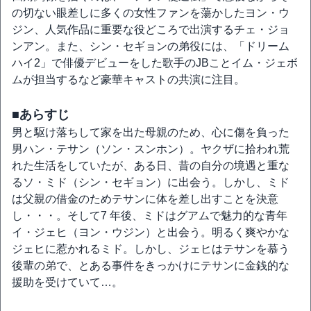
の切ない眼差しに多くの女性ファンを蕩かしたヨン・ウ
ジン、人気作品に重要な役どころで出演するチェ・ジョ
ンアン。また、シン・セギョンの弟役には、「ドリーム
ハイ2」で俳優デビューをした歌手のJBことイム・ジェボ
ムが担当するなど豪華キャストの共演に注目。
■あらすじ
男と駆け落ちして家を出た母親のため、心に傷を負った
男ハン・テサン（ソン・スンホン）。ヤクザに拾われ荒
れた生活をしていたが、ある日、昔の自分の境遇と重な
るソ・ミド（シン・セギョン）に出会う。しかし、ミド
は父親の借金のためテサンに体を差し出すことを決意
し・・・。そして7 年後、ミドはグアムで魅力的な青年
イ・ジェヒ（ヨン・ウジン）と出会う。明るく爽やかな
ジェヒに惹かれるミド。しかし、ジェヒはテサンを慕う
後輩の弟で、とある事件をきっかけにテサンに金銭的な
援助を受けていて…。