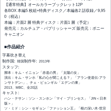
【通常特典】オールカラーブックレット12P
各BOX 本編5 枚組+特典ディスク／本編各2 話収録／9,95
0（税込）
本編：片面2 層 特典ディスク：片面1 層（予定）
発売元：カルチュア・パブリッシャーズ 販売元：ポニー
キャニオン
■作品紹介
字幕
吹き替え
制作国:
制作年:
韓国
2013年
スタッフ:
脚本：キム・イニョン「赤道の男」「太陽の女」
演出：キム・サンホ「私の心が聞こえる？」「アラン使道伝-アラ
ンサトデン-」、チェ・ビョンギル「エデンの東」
2013、MBC、全20話
キャスト:
ハン・テサン：ソン・スンホン「マイ・プリンセス」「JIN＜日本
版＞」
ソ・ミド：シン・セギョン「ファッション王」「根の深い木‐世宗