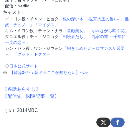
原作：台湾ドラマ「ハートに命中」
配信：Netflix
キャスト:
イ・ゴン役：チャン・ヒョク
「根の深い木 -世宗大王の誓い- 」
推
奴－チュノ－」
「マイダス」
キム・ミヨン役：チャン・ナラ
「童顔美女」
「ゆれながら咲く花」
ダニエル役：チェ・ジニョク
「相続者たち」
「九家の書 ～千年に
一度の恋～」
カン・セラ役：ワン・ジウォン
「抱きしめたい～ロマンスが必要
～」
「グッド・ドクター」
◇
日本公式サイト
※
【韓流ｺｰﾅｰ：韓ドラここが知りたい】へ≫
【各話あらすじ】
【配信先・関連記事一覧】
（ｃ）2014MBC