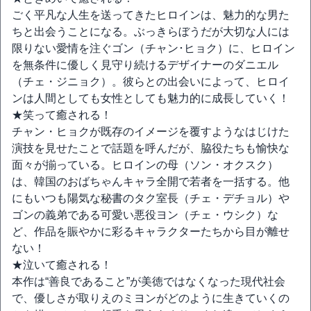
ごく平凡な人生を送ってきたヒロインは、魅力的な男た
ちと出会うことになる。ぶっきらぼうだが大切な人には
限りない愛情を注ぐゴン（チャン･ヒョク）に、ヒロイン
を無条件に優しく見守り続けるデザイナーのダニエル
（チェ・ジニョク）。彼らとの出会いによって、ヒロイ
ンは人間としても女性としても魅力的に成長していく！
★笑って癒される！
チャン・ヒョクが既存のイメージを覆すようなはじけた
演技を見せたことで話題を呼んだが、脇役たちも愉快な
面々が揃っている。ヒロインの母（ソン・オクスク）
は、韓国のおばちゃんキャラ全開で若者を一括する。他
にもいつも陽気な秘書のタク室長（チェ・デチョル）や
ゴンの義弟である可愛い悪役ヨン（チェ・ウシク）な
ど、作品を賑やかに彩るキャラクターたちから目が離せ
ない！
★泣いて癒される！
本作は“善良であること”が美徳ではなくなった現代社会
で、優しさが取りえのミヨンがどのように生きていくの