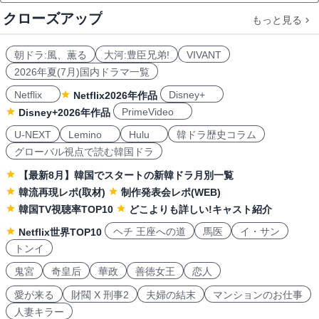
クローズアップ
もっと見る
朝ドラ:風、薫る
大河:豊臣兄弟!
VIVANT
2026年夏(7月)国内ドラマ一覧
Netflix
Disney+
Netflix2026年作品
PrimeVideo
Disney+2026年作品
U-NEXT
Lemino
Hulu
韓ドラ歴史コラム
グローバル視点で読む韓国ドラ
【最新8月】韓国でスタートの新韓ドラ月別一覧
韓流再現レポ(取材)
制作発表会レポ(WEB)
韓国TV視聴率TOP10
どこよりも詳しい!キャスト紹介
ヘチ 王座への道
馬医
イ・サン
Netflix世界TOP10
トンイ
鬼宮
奇皇后
華政
善徳女王
恋人
愛が来る
財閥 X 刑事2
夫婦の結末
マンションのお仕事
人妻キラー