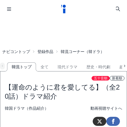
ナビコントップ
登録作品
韓流コーナー（韓ドラ）
韓流トップ
全て
現代ドラマ
歴史・時代劇
超
五十音順
新着順
【運命のように君を愛してる】（全2
0話）ドラマ紹介
韓国ドラマ（作品紹介）
動画視聴サイトへ