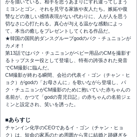
かを描いている。相手を思うあまりにすれ違ってしまう
ミヨンとゴン、それを見守る家族や友人たち。嫉妬や復
讐などの激しい感情表現がない代わりに、人が人を思う
切なさに心打たれる。真心が与える温かな感動によっ
て、本当の癒しをプレゼントしてくれる作品だ。
★韓国の国民的ダンスグループgodのパク・チュニョンが
カメオ！
第13話ではパク・チュニョンがベビー用品のCMを撮影す
るトップスター役として登場し、特有の誇張された発音
でCM撮影に臨んだ。
CM撮影が終わる瞬間、会社の代表イ・ゴン（チャン・ヒ
ョク）がgodの「お母さんに」を歌いながら登場し、パ
ク・チュニョンがCM撮影のために抱いていた赤ちゃんの
名前が、かつて「godの育児日記」の赤ちゃんの名前ジェ
ミンと設定され、笑いを誘った。
■あらすじ
チャンイン化学のCEOであるイ・ゴン（チャン・ヒョ
ク）は、短命の家系のため周囲から常に結婚と跡継ぎを