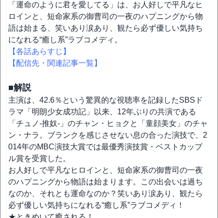
「運命のように君を愛してる」は、お人好しで平凡なヒ
ロインと、短命家系の御曹司の一夜のハプニングから物
語は始まる、笑いあり涙あり、観たら必ず優しい気持ち
になれる“癒し系”ラブコメディ。
【各話あらすじ】
【配信先・関連記事一覧】
■解説
主演は、42.6％という驚異的な視聴率を記録したSBSド
ラマ「明朗少女成功記」以来、12年ぶりの共演である
「チュノ-推奴-」のチャン・ヒョクと「童顔美女」のチャ
ン・ナラ。ブランクを感じさせない息の合った演技で、2
014年のMBC演技大賞では最優秀演技賞・ベストカップ
ル賞を受賞した。
お人好しで平凡なヒロインと、短命家系の御曹司の一夜
のハプニングから物語は始まります。この出会いは過ち
なのか、それとも運命なのか？笑いあり涙あり、観たら
必ず優しい気持ちになれる“癒し系”ラブコメディ！
★ときめいて癒される！