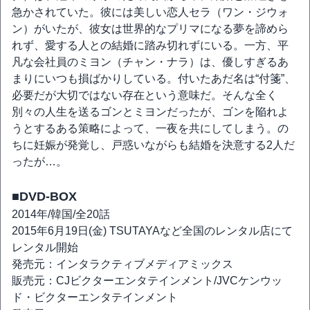
急かされていた。彼には美しい恋人セラ（ワン・ジウォ
ン）がいたが、彼女は世界的なプリマになる夢を諦めら
れず、愛する人との結婚に踏み切れずにいる。一方、平
凡な会社員のミヨン（チャン・ナラ）は、優しすぎるあ
まりにいつも損ばかりしている。付いたあだ名は“付箋”、
必要だが大切ではない存在という意味だ。そんな全く
別々の人生を送るゴンとミヨンだったが、ゴンを陥れよ
うとするある策略によって、一夜を共にしてしまう。の
ちに妊娠が発覚し、戸惑いながらも結婚を決意する2人だ
ったが…。
■DVD-BOX
2014年/韓国/全20話
2015年6月19日(金) TSUTAYAなど全国のレンタル店にて
レンタル開始
発売元：インタラクティブメディアミックス
販売元：CJビクターエンタテインメント/JVCケンウッ
ド・ビクターエンタテインメント