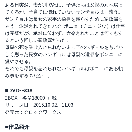
ある日突然、妻が川で死に、子供たちは父親の元へ戻っ
てくるが、子育てに慣れていないサンチョルは戸惑う。
サンチョルは長女の家事の負担を減らすために家政婦を
雇う。派遣されてきたパク･ボニョ（チェ・ジウ）は仕事
は完璧だが、絶対に笑わず、命令されたことは何でもす
るという怪しい家政婦だった。
母親の死を受け入れられない末っ子のヘギョルをもどか
しく思った長女のハンギョルは母親の遺品をボンニョに
燃やさせる。
それでも母親を忘れられないヘギョルはボニョにある頼
み事をするのだが…。
■DVD-BOX
2BOX：各￥18000 ＋ 税
リリース日：2015.10.02、11.03
発売元：クロックワークス
■作品紹介