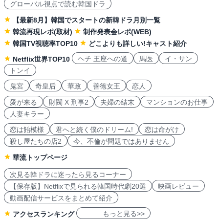
グローバル視点で読む韓国ドラ
【最新8月】韓国でスタートの新韓ドラ月別一覧
韓流再現レポ(取材)
制作発表会レポ(WEB)
韓国TV視聴率TOP10
どこよりも詳しい!キャスト紹介
ヘチ 王座への道
馬医
イ・サン
Netflix世界TOP10
トンイ
鬼宮
奇皇后
華政
善徳女王
恋人
愛が来る
財閥 X 刑事2
夫婦の結末
マンションのお仕事
人妻キラー
恋は飴模様
君へと続く僕のドリーム!
恋は命がけ
殺し屋たちの店2
今、不倫が問題ではありません
華流トップページ
次見る韓ドラに迷ったら見るコーナー
【保存版】Netflixで見られる韓国時代劇20選
映画レビュー
動画配信サービスをまとめて紹介
もっと見る>>
アクセスランキング