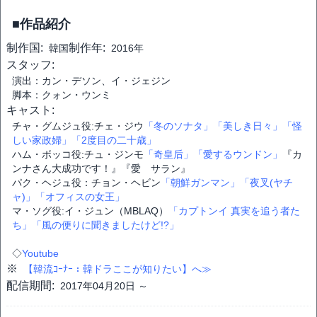
■作品紹介
制作国:
制作年:
韓国
2016年
スタッフ:
演出：カン・デソン、イ・ジェジン
脚本：クォン・ウンミ
キャスト:
チャ・グムジュ役:チェ・ジウ
「冬のソナタ」
「美しき日々」
「怪
しい家政婦」
「2度目の二十歳」
ハム・ボッコ役:チュ・ジンモ
「奇皇后」
「愛するウンドン」
『カ
ンナさん大成功です！』『愛 サラン』
パク・ヘジュ役：チョン・ヘビン
「朝鮮ガンマン」
「夜叉(ヤチ
ャ)」
「オフィスの女王」
マ・ソグ役:イ・ジュン（MBLAQ）
「カプトンイ 真実を追う者た
ち」
「風の便りに聞きましたけど!?」
◇
Youtube
※
【韓流ｺｰﾅｰ：韓ドラここが知りたい】へ≫
配信期間:
2017年04月20日 ～