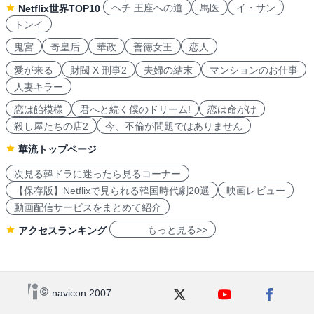
ヘチ 王座への道
馬医
イ・サン
Netflix世界TOP10
トンイ
鬼宮
奇皇后
華政
善徳女王
恋人
愛が来る
財閥 X 刑事2
夫婦の結末
マンションのお仕事
人妻キラー
恋は飴模様
君へと続く僕のドリーム!
恋は命がけ
殺し屋たちの店2
今、不倫が問題ではありません
華流トップページ
次見る韓ドラに迷ったら見るコーナー
【保存版】Netflixで見られる韓国時代劇20選
映画レビュー
動画配信サービスをまとめて紹介
もっと見る>>
アクセスランキング
navicon 2007