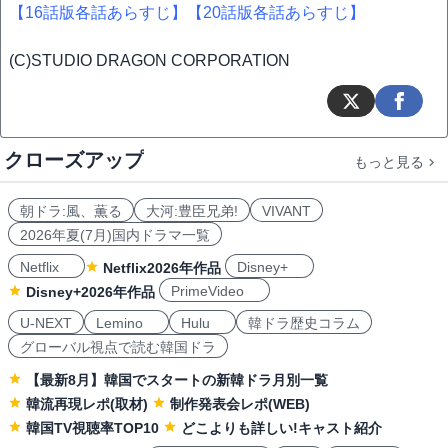
【16話版各話あらすじ】
【20話版各話あらすじ】
(C)STUDIO DRAGON CORPORATION
クローズアップ
もっと見る
朝ドラ:風、薫る
大河:豊臣兄弟!
VIVANT
2026年夏(7月)国内ドラマ一覧
Netflix
Disney+
Netflix2026年作品
PrimeVideo
Disney+2026年作品
U-NEXT
Lemino
Hulu
韓ドラ歴史コラム
グローバル視点で読む韓国ドラ
【最新8月】韓国でスタートの新韓ドラ月別一覧
韓流再現レポ(取材)
制作発表会レポ(WEB)
韓国TV視聴率TOP10
どこよりも詳しい!キャスト紹介