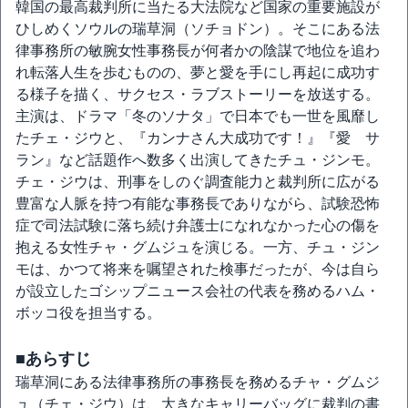
韓国の最高裁判所に当たる大法院など国家の重要施設が
ひしめくソウルの瑞草洞（ソチョドン）。そこにある法
律事務所の敏腕女性事務長が何者かの陰謀で地位を追わ
れ転落人生を歩むものの、夢と愛を手にし再起に成功す
る様子を描く、サクセス・ラブストーリーを放送する。
主演は、ドラマ「冬のソナタ」で日本でも一世を風靡し
たチェ・ジウと、『カンナさん大成功です！』『愛 サ
ラン』など話題作へ数多く出演してきたチュ・ジンモ。
チェ・ジウは、刑事をしのぐ調査能力と裁判所に広がる
豊富な人脈を持つ有能な事務長でありながら、試験恐怖
症で司法試験に落ち続け弁護士になれなかった心の傷を
抱える女性チャ・グムジュを演じる。一方、チュ・ジン
モは、かつて将来を嘱望された検事だったが、今は自ら
が設立したゴシップニュース会社の代表を務めるハム・
ボッコ役を担当する。
■あらすじ
瑞草洞にある法律事務所の事務長を務めるチャ・グムジ
ュ（チェ・ジウ）は、大きなキャリーバッグに裁判の書