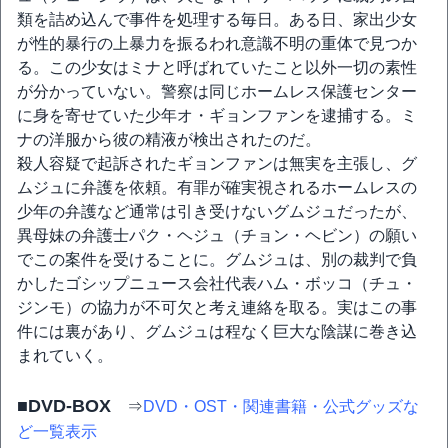
類を詰め込んで事件を処理する毎日。ある日、家出少女
が性的暴行の上暴力を振るわれ意識不明の重体で見つか
る。この少女はミナと呼ばれていたこと以外一切の素性
が分かっていない。警察は同じホームレス保護センター
に身を寄せていた少年オ・ギョンファンを逮捕する。ミ
ナの洋服から彼の精液が検出されたのだ。
殺人容疑で起訴されたギョンファンは無実を主張し、グ
ムジュに弁護を依頼。有罪が確実視されるホームレスの
少年の弁護など通常は引き受けないグムジュだったが、
異母妹の弁護士パク・ヘジュ（チョン・ヘビン）の願い
でこの案件を受けることに。グムジュは、別の裁判で負
かしたゴシップニュース会社代表ハム・ボッコ（チュ・
ジンモ）の協力が不可欠と考え連絡を取る。実はこの事
件には裏があり、グムジュは程なく巨大な陰謀に巻き込
まれていく。
■DVD-BOX
⇒
DVD・OST・関連書籍・公式グッズな
ど一覧表示