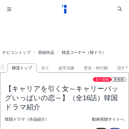
ナビコントップ
登録作品
韓流コーナー（韓ドラ）
韓流トップ
全て
超常現象
歴史・時代劇
現代
五十音順
新着順
【キャリアを引く女～キャリーバッ
グいっぱいの恋～】（全16話）韓国
ドラマ紹介
韓国ドラマ（作品紹介）
動画視聴サイトへ