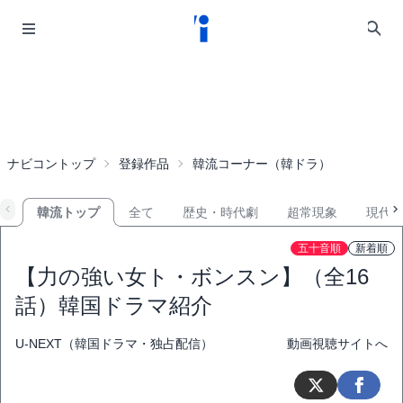
ナビコントップ
登録作品
韓流コーナー（韓ドラ）
韓流トップ
全て
歴史・時代劇
超常現象
現代
五十音順
新着順
【力の強い女ト・ボンスン】（全16
話）韓国ドラマ紹介
U-NEXT（韓国ドラマ・独占配信）
動画視聴サイトへ