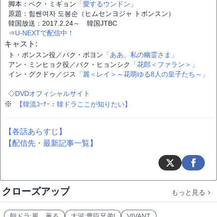
脚本：ペク・ミギョン
「愛するウンドン」
原題：힘쎈여자 도봉순（ヒムセンヨジャ トボンスン）
韓国放送：2017.2.24～ 韓国JTBC
⇒
U-NEXTで配信中！
キャスト:
ト・ボンスン役／パク・ボヨン
「ああ、私の幽霊さま」
アン・ミンヒョク役／パク・ヒョンシク
「花郎＜ファラン＞」
イン・グクドゥ／ジス
「麗＜レイ＞～花萌ゆる8人の皇子たち～」
◇
DVDオフィシャルサイト
※
【韓流ｺｰﾅｰ：韓ドラここが知りたい】
【各話あらすじ】
【配信先・最新記事一覧】
クローズアップ
もっと見る
朝ドラ:風、薫る
大河:豊臣兄弟!
VIVANT