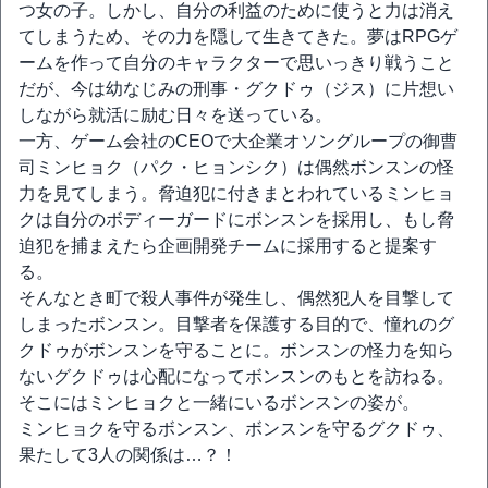
つ女の子。しかし、自分の利益のために使うと力は消え
てしまうため、その力を隠して生きてきた。夢はRPGゲ
ームを作って自分のキャラクターで思いっきり戦うこと
だが、今は幼なじみの刑事・グクドゥ（ジス）に片想い
しながら就活に励む日々を送っている。
一方、ゲーム会社のCEOで大企業オソングループの御曹
司ミンヒョク（パク・ヒョンシク）は偶然ボンスンの怪
力を見てしまう。脅迫犯に付きまとわれているミンヒョ
クは自分のボディーガードにボンスンを採用し、もし脅
迫犯を捕まえたら企画開発チームに採用すると提案す
る。
そんなとき町で殺人事件が発生し、偶然犯人を目撃して
しまったボンスン。目撃者を保護する目的で、憧れのグ
クドゥがボンスンを守ることに。ボンスンの怪力を知ら
ないグクドゥは心配になってボンスンのもとを訪ねる。
そこにはミンヒョクと一緒にいるボンスンの姿が。
ミンヒョクを守るボンスン、ボンスンを守るグクドゥ、
果たして3人の関係は…？！