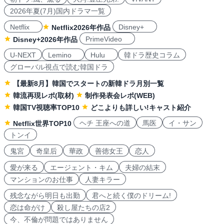
2026年夏(7月)国内ドラマ一覧
Netflix
Disney+
Netflix2026年作品
PrimeVideo
Disney+2026年作品
U-NEXT
Lemino
Hulu
韓ドラ歴史コラム
グローバル視点で読む韓国ドラ
【最新8月】韓国でスタートの新韓ドラ月別一覧
韓流再現レポ(取材)
制作発表会レポ(WEB)
韓国TV視聴率TOP10
どこよりも詳しい!キャスト紹介
ヘチ 王座への道
馬医
イ・サン
Netflix世界TOP10
トンイ
鬼宮
奇皇后
華政
善徳女王
恋人
愛が来る
エージェント・キム
夫婦の結末
マンションのお仕事
人妻キラー
残念ながら明日も出勤
君へと続く僕のドリーム!
恋は命がけ
殺し屋たちの店2
今、不倫が問題ではありません