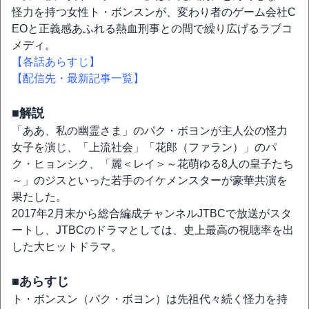
怪力を持つ女性ト・ボンスンが、変わり者のゲーム会社C
EOと正義感あふれる熱血刑事との間で繰り広げるラブコ
メディ。
【各話あらすじ】
【配信先・最新記事一覧】
■解説
「ああ、私の幽霊さま」のパク・ボヨンが主人公の怪力
女子を演じ、「上流社会」「花郎（ファラン）」のパ
ク・ヒョンシク、「麗＜レイ＞～花萌ゆる8人の皇子たち
～」のジスといった若手のイケメンスターが豪華共演を
果たした。
2017年2月末から総合編成チャンネルJTBCで放送がスタ
ートし、JTBCのドラマとしては、史上最高の視聴率を出
した大ヒットドラマ。
■あらすじ
ト・ボンスン（パク・ボヨン）は先祖代々続く怪力を持