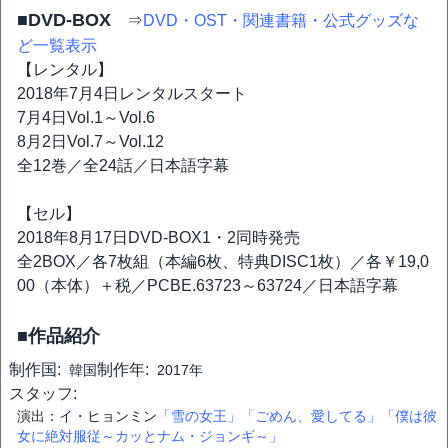
■DVD-BOX
⇒
DVD・OST・関連書籍・公式グッズな
ど一覧表示
【レンタル】
2018年7月4日レンタルスタート
7月4日Vol.1～Vol.6
8月2日Vol.7～Vol.12
全12巻／全24話／日本語字幕
【セル】
2018年8月17日DVD-BOX1・2同時発売
全2BOX／各7枚組（本編6枚、特典DISC1枚）／各￥19,0
00（本体）＋税／PCBE.63723～63724／日本語字幕
■作品紹介
制作国:
制作年:
韓国
2017年
スタッフ:
演出：イ・ヒョンミン
「雪の女王」
「ごめん、愛してる」
「僕は彼
女に絶対服従～カッとナム・ジョンギ～」