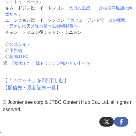
ン・トゥ・ベース』
キム・ドジン役：イ・ドンゴン
「七日の王妃」
「月桂樹洋服店の紳
士たち」
ユ・シヒョン役：イ・ソンビン
「カフェ・アントワーヌの秘密」
「元カレは天才詐欺師〜38師機動隊〜」
チャン・テジュン役：チョン・ジニョン
◇
公式サイト
◇
予告編
◇
韓国JTBC
※
【韓流ｺｰﾅｰ：韓ドラここが知りたい】へ≫
【「スケッチ」を2倍楽しむ】
【配信先・最新記事一覧】
© Jcontentree corp & JTBC Content Hub Co., Ltd. all rights r
eserved.