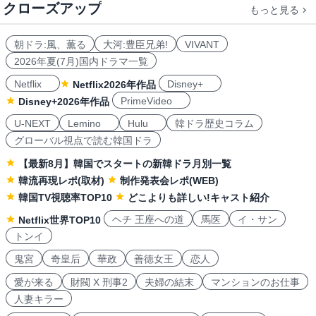
クローズアップ
もっと見る
朝ドラ:風、薫る
大河:豊臣兄弟!
VIVANT
2026年夏(7月)国内ドラマ一覧
Netflix
Disney+
Netflix2026年作品
PrimeVideo
Disney+2026年作品
U-NEXT
Lemino
Hulu
韓ドラ歴史コラム
グローバル視点で読む韓国ドラ
【最新8月】韓国でスタートの新韓ドラ月別一覧
韓流再現レポ(取材)
制作発表会レポ(WEB)
韓国TV視聴率TOP10
どこよりも詳しい!キャスト紹介
ヘチ 王座への道
馬医
イ・サン
Netflix世界TOP10
トンイ
鬼宮
奇皇后
華政
善徳女王
恋人
愛が来る
財閥 X 刑事2
夫婦の結末
マンションのお仕事
人妻キラー