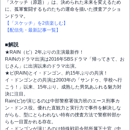
「スケッチ（原題）」は、決められた未来を変えるため
に、孤軍奮闘するものたちの運命を描いた捜査アクショ
ンドラマ。
【「スケッチ」を2倍楽しむ】
【配信先・最新記事一覧】
■解説
★RAIN（ピ）2年ぶりの主演最新作！
RAINのドラマ出演は2016年SBSドラマ「帰ってきて、お
じさん」に出演以来のドラマ出演。
★ピ(RAIN)とイ・ドンゴン、約15年ぶりの共演！
イ・ドンゴンとの共演は2003年の「サンドゥ、学校へ行
こう！」以来、15年ぶり。成熟した男気あふれる魅力対
決に注目。
Rain(ピ)が演じるのは中部警察署強力班のエース刑事カ
ン・ドンス役。優れた直観力と実行力で事件を解決しな
がらも、型にとらわれない特有の捜査方法で警察幹部か
らも一目置かれる存在。
イ・ドンゴンが演じるのは特殊戦司令部所属下士官（中