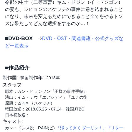
令部の中士（二等軍曹）キム・ドジン（イ・ドンゴン）
の妻も、シヒョンのスケッチの事件に巻き込まれること
になり、未来を変えるためにできること全てをやるドン
スは果たしてどんな選択をするのか…！
■DVD-BOX
⇒
DVD・OST・関連書籍・公式グッズな
ど一覧表示
■作品紹介
制作国:
制作年:
韓国
2018年
スタッフ:
脚本：カン・ヒョンソン『王様の事件手帖』
演出：イム・テウ「エアシティ」「ユナの街」
原題：스케치（スケッチ）
韓国放送：2018.05.25～07.14 韓国JTBC
日本初放送：
キャスト:
カン・ドンス役：RAIN(ピ)
「帰ってきて ダーリン！」
『リター