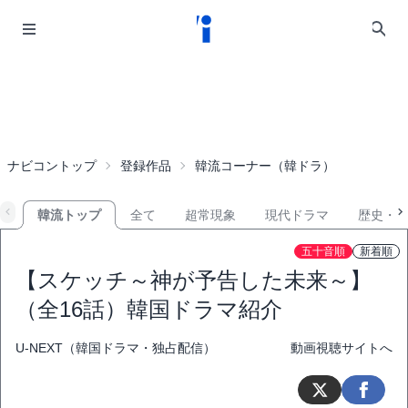
ナビコントップ
登録作品
韓流コーナー（韓ドラ）
韓流トップ
全て
超常現象
現代ドラマ
歴史・
五十音順
新着順
【スケッチ～神が予告した未来～】
（全16話）韓国ドラマ紹介
U-NEXT（韓国ドラマ・独占配信）
動画視聴サイトへ