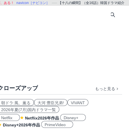
が、ある！
navicon［ナビコン］
【十八の瞬間】（全16話）韓国ドラマ紹介
クローズアップ
もっと見る
朝ドラ:風、薫る
大河:豊臣兄弟!
VIVANT
2026年夏(7月)国内ドラマ一覧
Netflix
Disney+
Netflix2026年作品
PrimeVideo
Disney+2026年作品