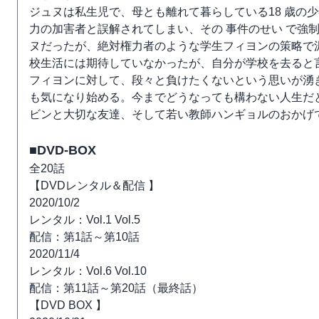
ジュヌは私生児で、母とも離れて暮らしている18 歳の
力の加害者と誤解されてしまい、その 事件のせい で強
ヌだったが、絶対権力者のような学生フィヨンの策略で
校生活には期待していなかったが、自分が学校を去ると
フィヨンに対して、段々と負けたくないという思いが湧
も気になり始める。今までどうなっても構わない人生だ
ビンと大切な友達、そして若い教師ハンギョルのおかげ
■DVD-BOX
全20話
【DVDレンタル＆配信 】
2020/10/2
レンタル：Vol.1 Vol.5
配信：第1話～第10話
2020/11/4
レンタル：Vol.6 Vol.10
配信：第11話～第20話（最終話）
【DVD BOX 】