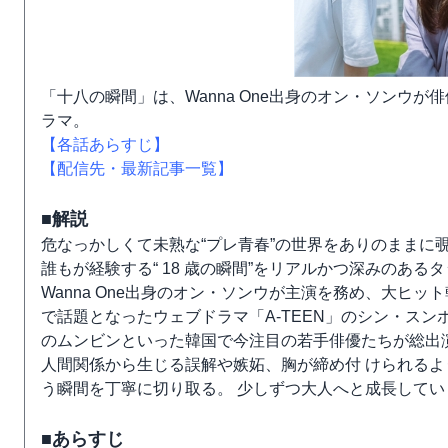
「十八の瞬間」は、Wanna One出身のオン・ソンウ
ラマ。
【各話あらすじ】
【配信先・最新記事一覧】
■解説
危なっかしくて未熟な“プレ青春”の世界をありのままに
誰もが経験する“ 18 歳の瞬間”をリアルかつ深みのあるタ
Wanna One出身のオン・ソンウが主演を務め、大ヒッ
で話題となったウェブドラマ「A-TEEN」のシン・スンホ
のムンビンといった韓国で今注目の若手俳優たちが総出
人間関係から生じる誤解や嫉妬、胸が締め付 けられる
う瞬間を丁寧に切り取る。 少しずつ大人へと成長して
■あらすじ