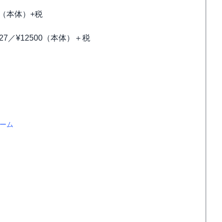
00（本体）+税
327／¥12500（本体）＋税
ーム