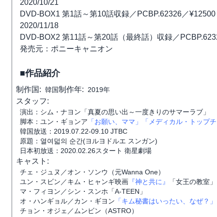
2020/10/21
DVD-BOX1 第1話～第10話収録／PCBP.62326／¥125
2020/11/18
DVD-BOX2 第11話～第20話（最終話）収録／PCBP.62
発売元：ポニーキャニオン
■作品紹介
制作国:
制作年:
韓国
2019年
スタッフ:
演出：シム・ナヨン「真夏の思い出～一度きりのサマーラブ」
脚本：ユン・ギョンア
「お願い、ママ」
「メディカル・トップチ
韓国放送：2019.07.22-09.10 JTBC
原題：열여덟의 순간(ヨルヨドルエ スンガン)
日本初放送：2020.02.26スタート 衛星劇場
キャスト:
チェ・ジュヌ／オン・ソンウ（元Wanna One）
ユン・スビン／キム・ヒャンギ映画
『神と共に』
「女王の教室」
マ・フィヨン／シン・スンホ「A-TEEN」
オ・ハンギョル／カン・ギヨン
「キム秘書はいったい、なぜ？」
チョン・オジェ／ムンビン（ASTRO）