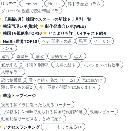
U-NEXT
Lemino
Hulu
韓ドラ歴史コラム
グローバル視点で読む韓国ドラ
【最新8月】韓国でスタートの新韓ドラ月別一覧
韓流再現レポ(取材)
制作発表会レポ(WEB)
韓国TV視聴率TOP10
どこよりも詳しい!キャスト紹介
ヘチ 王座への道
馬医
イ・サン
Netflix世界TOP10
トンイ
鬼宮
奇皇后
華政
善徳女王
恋人
愛が来る
財閥 X 刑事2
夫婦の結末
マンションのお仕事
人妻キラー
恋は飴模様
君へと続く僕のドリーム!
恋は命がけ
殺し屋たちの店2
今、不倫が問題ではありません
華流トップページ
次見る韓ドラに迷ったら見るコーナー
【保存版】Netflixで見られる韓国時代劇20選
映画レビュー
動画配信サービスをまとめて紹介
もっと見る>>
アクセスランキング