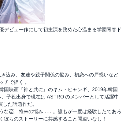
が俳優デビュー作にして初主演を務めた心温まる学園青春ド
覗き込み、友達や親子関係の悩み、初恋への戸惑いなど
ッチで描く 。
ト韓国映画『神と共に』のキム・ヒャンギ、2019年韓国
、子役出身で現在は ASTRO のメンバーとして活躍中
演した話題作だ。
ような恋、将来の悩み……。誰もが一度は経験したであろ
いく彼らのストーリーに共感すること間違いなし！