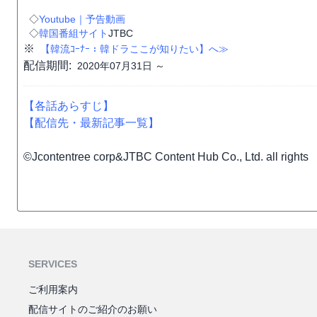
◇
Youtube｜予告動画
◇
韓国番組サイト
JTBC
※
【韓流ｺｰﾅｰ：韓ドラここが知りたい】へ≫
配信期間:
2020年07月31日 ～
【各話あらすじ】
【配信先・最新記事一覧】
©Jcontentree corp&JTBC Content Hub Co., Ltd. all rights
SERVICES
ご利用案内
配信サイトのご紹介のお願い