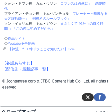
クォン・ドフン役：カム・ウソン
「ロマンスは必然に」
「恋愛時
代」
ブライアン・チョン役：キム･ソンチョル
「プレーヤー～華麗なる
天才詐欺師～」
「刑務所のルールブック」
ソン・イェリム役：キム・ガウン
「まぶしくて-私たちの輝く時
間-」
「この恋は初めてだから」
◇
作品サイト
◇
Youtube予告動画
※
【韓流ｺｰﾅｰ：韓ドラここが知りたい】へ≫
【各話あらすじ】
【配信先・最新記事一覧】
© Jcontentree corp & JTBC Content Hub Co., Ltd. all rights r
eserved.