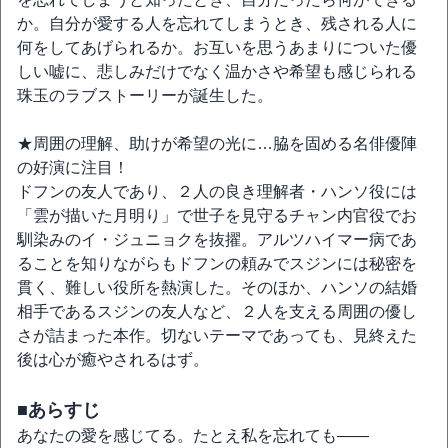
か。自分が愛する人を忘れてしまうとき、残される人に
何をしてあげられるか。お互いを思うあまりについた優
しい嘘に、悲しみだけでなく温かさや希望も感じられる
珠玉のラブストーリーが誕生した。
★周囲の理解、助けが希望の光に…脇を固める名俳優陣
の好演に注目！
ドフンの友人であり、２人の良き理解者・ハンソ役には
「雲が描いた月明り」で世子を見守るチャン内官役でお
馴染みのイ・ジュニョクを抜擢。アルツハイマー病であ
ることを知りながらもドフンの頼みでスジンには秘密を
貫く、難しい役所を熱演した。そのほか、ハンソの結婚
相手であるスジンの友人など、２人を支える周囲の優し
さが詰まった本作。切ないテーマであっても、見終えた
後は心が癒やされるはず。
■あらすじ
あなたの愛を感じてる。たとえ私を忘れても――