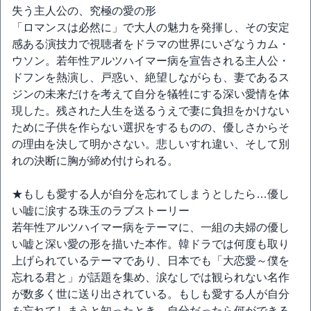
失う主人公の、究極の愛の形
「ロマンスは必然に」で大人の魅力を発揮し、その安定
感ある演技力で視聴者をドラマの世界にいざなうカム・
ウソン。若年性アルツハイマー病を宣告される主人公・
ドフンを熱演し、戸惑い、絶望しながらも、妻であるス
ジンの未来だけを考えて自分を犠牲にする深い愛情を体
現した。残された人生を送るうえで妻に負担をかけない
ために子供を作らない選択をするものの、優しさからそ
の理由を決して明かさない。悲しいすれ違い、そして別
れの決断に胸が締め付けられる。
★もしも愛する人が自分を忘れてしまうとしたら…優し
い嘘に涙する珠玉のラブストーリー
若年性アルツハイマー病をテーマに、一組の夫婦の優し
い嘘と深い愛の形を描いた本作。韓ドラでは何度も取り
上げられているテーマであり、日本でも「大恋愛～僕を
忘れる君と」が話題を集め、涙なしでは観られない名作
が数多く世に送り出されている。もしも愛する人が自分
を忘れてしまうと知ったとき、自分だったら何ができる