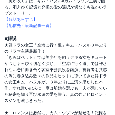
「風が吹く」は、キム・ハヌル×カム・ウソン主演で贈
る、消えゆく記憶と究極の愛の選択が切なくも温かいラ
ブストーリー。
【各話あらすじ】
【配信先・最新記事一覧】
■解説
★韓ドラの女王「空港に行く道」キム・ハヌル３年ぶり
のドラマ主演最新作！
「きみはペット」では美少年を飼うデキる女をキュート
かつちょっぴり切なく演じ、「空港に行く道」では許さ
れない恋に向き合う客室乗務員役を熱演。視聴者を共感
の渦に巻き込み数々の作品をヒットに導いてきた韓ドラ
の女王キム・ハヌルが、３年ぶりに主演を果たした本
作。すれ違いの末に一度は離婚を選ぶも、夫が隠してい
た秘密を知り再び永遠の愛を誓う、真の強いヒロイン・
スジンを演じきった。
★「ロマンスは必然に」カム・ウソンが魅せる！記憶を