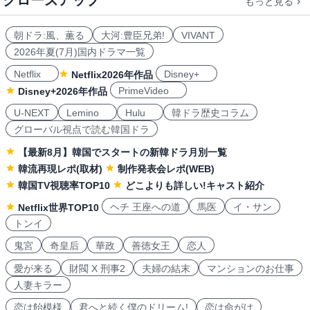
クローズアップ
もっと見る
朝ドラ:風、薫る
大河:豊臣兄弟!
VIVANT
2026年夏(7月)国内ドラマ一覧
Netflix
Disney+
Netflix2026年作品
PrimeVideo
Disney+2026年作品
U-NEXT
Lemino
Hulu
韓ドラ歴史コラム
グローバル視点で読む韓国ドラ
【最新8月】韓国でスタートの新韓ドラ月別一覧
韓流再現レポ(取材)
制作発表会レポ(WEB)
韓国TV視聴率TOP10
どこよりも詳しい!キャスト紹介
ヘチ 王座への道
馬医
イ・サン
Netflix世界TOP10
トンイ
鬼宮
奇皇后
華政
善徳女王
恋人
愛が来る
財閥 X 刑事2
夫婦の結末
マンションのお仕事
人妻キラー
恋は飴模様
君へと続く僕のドリーム!
恋は命がけ