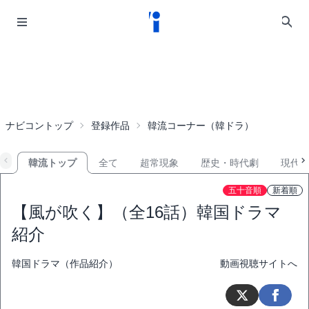
ナビコントップ
登録作品
韓流コーナー（韓ドラ）
韓流トップ
全て
超常現象
歴史・時代劇
現代
五十音順
新着順
【風が吹く】（全16話）韓国ドラマ
紹介
韓国ドラマ（作品紹介）
動画視聴サイトへ