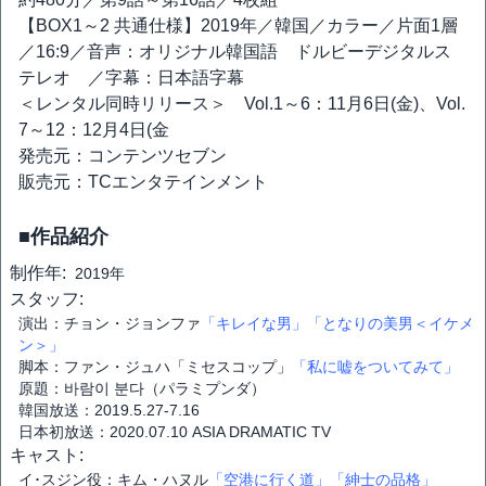
【BOX1～2 共通仕様】2019年／韓国／カラー／片面1層
／16:9／音声：オリジナル韓国語 ドルビーデジタルス
テレオ ／字幕：日本語字幕
＜レンタル同時リリース＞ Vol.1～6：11月6日(金)、Vol.
7～12：12月4日(金
発売元：コンテンツセブン
販売元：TCエンタテインメント
■作品紹介
制作年:
2019年
スタッフ:
演出：チョン・ジョンファ
「キレイな男」
「となりの美男＜イケメ
ン＞」
脚本：ファン・ジュハ「ミセスコップ」
「私に嘘をついてみて」
原題：바람이 분다（パラミプンダ）
韓国放送：2019.5.27-7.16
日本初放送：2020.07.10 ASIA DRAMATIC TV
キャスト:
イ･スジン役：キム・ハヌル
「空港に行く道」
「紳士の品格」