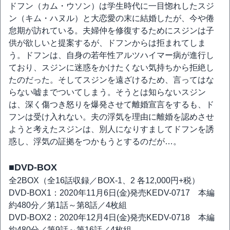
ドフン（カム・ウソン）は学生時代に一目惚れしたスジ
ン（キム・ハヌル）と大恋愛の末に結婚したが、今や倦
怠期が訪れている。夫婦仲を修復するためにスジンは子
供が欲しいと提案するが、ドフンからは拒まれてしま
う。ドフンは、自身の若年性アルツハイマー病が進行し
ており、スジンに迷惑をかけたくない気持ちから拒絶し
たのだった。そしてスジンを遠ざけるため、言ってはな
らない嘘までついてしまう。そうとは知らないスジン
は、深く傷つき怒りを爆発させて離婚宣言をするも、ド
フンは受け入れない。夫の浮気を理由に離婚を認めさせ
ようと考えたスジンは、別人になりすましてドフンを誘
惑し、浮気の証拠をつかもうとするのだが…。
■DVD-BOX
全2BOX（全16話収録／BOX-1、2 各12,000円+税）
DVD-BOX1：2020年11月6日(金)発売KEDV-0717 本編
約480分／第1話～第8話／4枚組
DVD-BOX2：2020年12月4日(金)発売KEDV-0718 本編
約480分／第9話～第16話／4枚組