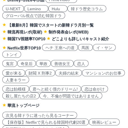
Disney+2026年作品
U-NEXT
Lemino
Hulu
韓ドラ歴史コラム
グローバル視点で読む韓国ドラ
【最新8月】韓国でスタートの新韓ドラ月別一覧
韓流再現レポ(取材)
制作発表会レポ(WEB)
韓国TV視聴率TOP10
どこよりも詳しい!キャスト紹介
ヘチ 王座への道
馬医
イ・サン
Netflix世界TOP10
トンイ
鬼宮
奇皇后
華政
善徳女王
恋人
愛が来る
財閥 X 刑事2
夫婦の結末
マンションのお仕事
人妻キラー
恋は飴模様
君へと続く僕のドリーム!
恋は命がけ
殺し屋たちの店2
今、不倫が問題ではありません
華流トップページ
次見る韓ドラに迷ったら見るコーナー
【保存版】Netflixで見られる韓国時代劇20選
映画レビュー