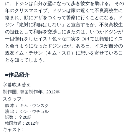
に、ドジンは自分が壁になって歩き彼女を助ける。 その
年のクリスマスイブ、ドジンは家の近くで不良高校生に
絡まれ、顔にアザをつくって警察に行くことになる。ド
ジン「絶対に和解はしない」と宣言するが、不良高校生
の担任として和解を交渉しにきたのは、いつかドジンが
一目惚れをしたイス！色々な口実をつけては頻繁にイス
と会うようになったドジンだが、ある日、イスが自分の
親友イム・テサン（キム・スロ）に想いを寄せているこ
とを知ってしまう。
■作品紹介
字幕
吹き替え
制作国:
制作年:
韓国
2012年
スタッフ:
脚 本： キム・ウンスク
演 出： シン・ウチョル
話数： 全20話
韓国放送：2012年
キャスト: