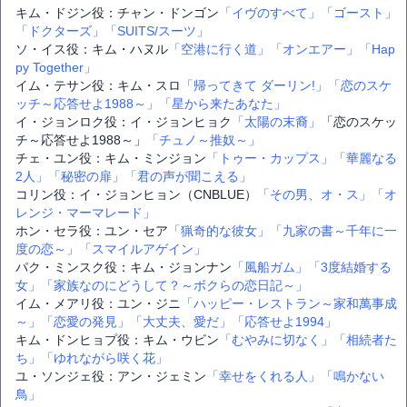
キム・ドジン役：チャン・ドンゴン
「イヴのすべて」
「ゴースト」
「ドクターズ」
「SUITS/スーツ」
ソ・イス役：キム・ハヌル
「空港に行く道」
「オンエアー」
「Hap
py Together」
イム・テサン役：キム・スロ
「帰ってきて ダーリン!」
「恋のスケ
ッチ～応答せよ1988～」
「星から来たあなた」
イ・ジョンロク役：イ・ジョンヒョク
「太陽の末裔」
「恋のスケッ
チ～応答せよ1988～」
「チュノ～推奴～」
チェ・ユン役：キム・ミンジョン
「トゥー・カップス」
「華麗なる
2人」
「秘密の扉」
「君の声が聞こえる」
コリン役：イ・ジョンヒョン（CNBLUE）
「その男、オ・ス」
「オ
レンジ・マーマレード」
ホン・セラ役：ユン・セア
「猟奇的な彼女」
「九家の書～千年に一
度の恋～」
「スマイルアゲイン」
パク・ミンスク役：キム・ジョンナン
「風船ガム」
「3度結婚する
女」
「家族なのにどうして？～ボクらの恋日記～」
イム・メアリ役：ユン・ジニ
「ハッピー・レストラン～家和萬事成
～」
「恋愛の発見」
「大丈夫、愛だ」
「応答せよ1994」
キム・ドンヒョプ役：キム・ウビン
「むやみに切なく」
「相続者た
ち」
「ゆれながら咲く花」
ユ・ソンジェ役：アン・ジェミン
「幸せをくれる人」
「鳴かない
鳥」