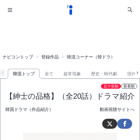
ナビコントップ
登録作品
韓流コーナー（韓ドラ）
韓流トップ
全て
超常現象
歴史・時代劇
現代
五十音順
新着順
【紳士の品格】（全20話）ドラマ紹介
韓国ドラマ（作品紹介）
動画視聴サイトへ