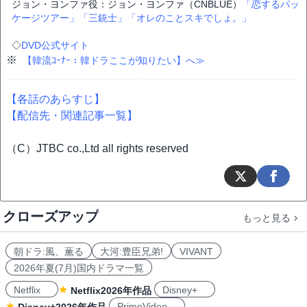
ジョン・ヨンファ役：ジョン・ヨンファ（CNBLUE）
「恋するパッ
ケージツアー」
「三銃士」
「オレのことスキでしょ。」
◇
DVD公式サイト
※
【韓流ｺｰﾅｰ：韓ドラここが知りたい】へ≫
【各話のあらすじ】
【配信先・関連記事一覧】
（C）JTBC co.,Ltd all rights reserved
クローズアップ
もっと見る
朝ドラ:風、薫る
大河:豊臣兄弟!
VIVANT
2026年夏(7月)国内ドラマ一覧
Netflix
Disney+
Netflix2026年作品
PrimeVideo