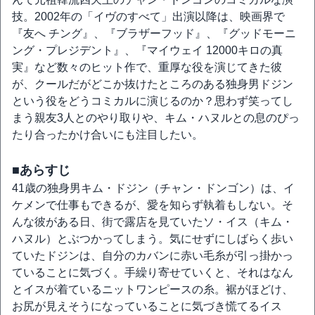
技。2002年の「イヴのすべて」出演以降は、映画界で
『友へ チング』、『ブラザーフッド』、『グッドモーニ
ング・プレジデント』、『マイウェイ 12000キロの真
実』など数々のヒット作で、重厚な役を演じてきた彼
が、クールだがどこか抜けたところのある独身男ドジン
という役をどうコミカルに演じるのか？思わず笑ってし
まう親友3人とのやり取りや、キム・ハヌルとの息のぴっ
たり合ったかけ合いにも注目したい。
■あらすじ
41歳の独身男キム・ドジン（チャン・ドンゴン）は、イ
ケメンで仕事もできるが、愛を知らず執着もしない。そ
んな彼がある日、街で露店を見ていたソ・イス（キム・
ハヌル）とぶつかってしまう。気にせずにしばらく歩い
ていたドジンは、自分のカバンに赤い毛糸が引っ掛かっ
ていることに気づく。手繰り寄せていくと、それはなん
とイスが着ているニットワンピースの糸。裾がほどけ、
お尻が見えそうになっていることに気づき慌てるイス