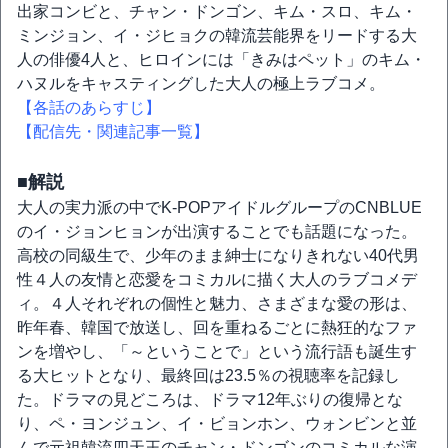
出家コンビと、チャン・ドンゴン、キム・スロ、キム・
ミンジョン、イ・ジヒョクの韓流芸能界をリードする大
人の俳優4人と、ヒロインには「きみはペット」のキム・
ハヌルをキャスティングした大人の極上ラブコメ。
【各話のあらすじ】
【配信先・関連記事一覧】
■解説
大人の実力派の中でK-POPアイドルグループのCNBLUE
のイ・ジョンヒョンが出演することでも話題になった。
高校の同級生で、少年のまま紳士になりきれない40代男
性４人の友情と恋愛をコミカルに描く大人のラブコメデ
ィ。４人それぞれの個性と魅力、さまざまな愛の形は、
昨年春、韓国で放送し、回を重ねるごとに熱狂的なファ
ンを増やし、「～ということで」という流行語も誕生す
る大ヒットとなり、最終回は23.5％の視聴率を記録し
た。ドラマの見どころは、ドラマ12年ぶりの復帰とな
り、ペ・ヨンジュン、イ・ビョンホン、ウォンビンと並
んで元祖韓流四天王のチャン・ドンゴンのコミカルな演