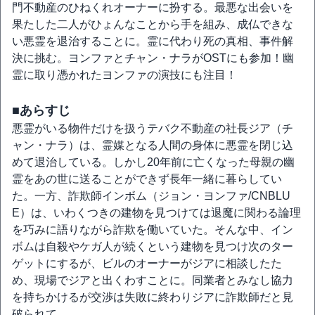
門不動産のひねくれオーナーに扮する。最悪な出会いを
果たした二人がひょんなことから手を組み、成仏できな
い悪霊を退治することに。霊に代わり死の真相、事件解
決に挑む。ヨンファとチャン・ナラがOSTにも参加！幽
霊に取り憑かれたヨンファの演技にも注目！
■あらすじ
悪霊がいる物件だけを扱うテバク不動産の社長ジア（チ
ャン・ナラ）は、霊媒となる人間の身体に悪霊を閉じ込
めて退治している。しかし20年前に亡くなった母親の幽
霊をあの世に送ることができず長年一緒に暮らしてい
た。一方、詐欺師インボム（ジョン・ヨンファ/CNBLU
E）は、いわくつきの建物を見つけては退魔に関わる論理
を巧みに語りながら詐欺を働いていた。そんな中、イン
ボムは自殺やケガ人が続くという建物を見つけ次のター
ゲットにするが、ビルのオーナーがジアに相談したた
め、現場でジアと出くわすことに。同業者とみなし協力
を持ちかけるが交渉は失敗に終わりジアに詐欺師だと見
破られて…