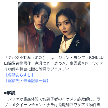
「テバク不動産（原題）」は、ジョン・ヨンファ(CNBLU
E)除隊後復帰作！家具つき、庭つき、幽霊憑き!? ワケア
リ物件を舞台に贈る除霊ラブコメディ。
【各話あらすじ】
【配信先・最新記事一覧】
■解説
ヨンファが霊媒体質でお調子者のイケメン詐欺師に、ラ
ブコメクイーンチャン・ナラは退魔師兼ワケアリ物件専