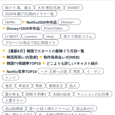
朝ドラ:風、薫る
大河:豊臣兄弟!
VIVANT
2026年夏(7月)国内ドラマ一覧
Netflix
Disney+
Netflix2026年作品
PrimeVideo
Disney+2026年作品
U-NEXT
Lemino
Hulu
韓ドラ歴史コラム
グローバル視点で読む韓国ドラ
【最新8月】韓国でスタートの新韓ドラ月別一覧
韓流再現レポ(取材)
制作発表会レポ(WEB)
韓国TV視聴率TOP10
どこよりも詳しい!キャスト紹介
ヘチ 王座への道
馬医
イ・サン
Netflix世界TOP10
トンイ
鬼宮
奇皇后
華政
善徳女王
恋人
愛が来る
財閥 X 刑事2
夫婦の結末
マンションのお仕事
人妻キラー
恋は飴模様
君へと続く僕のドリーム!
恋は命がけ
殺し屋たちの店2
今、不倫が問題ではありません