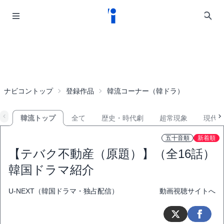
ナビコントップ
登録作品
韓流コーナー（韓ドラ）
韓流トップ
全て
歴史・時代劇
超常現象
現代
五十音順
新着順
【テバク不動産（原題）】（全16話）
韓国ドラマ紹介
U-NEXT（韓国ドラマ・独占配信）
動画視聴サイトへ