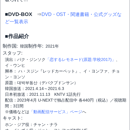
■DVD-BOX
⇒
DVD・OST・関連書籍・公式グッズな
ど一覧表示
■作品紹介
制作国:
制作年:
韓国
2021年
スタッフ:
演出：パク・ジンソク
「恋するレモネード(原題:学校2017)」
、
イ・ウンヒ
脚本： ハ・スジン『レッドカーペット』、イ・ヨンファ、チョ
ン・ヨンソ
原題：대박부동산（デバクプドンサン）
韓国放送：2021.4.14～2021.6.3
日本初放送：2021.11.13 KNTV 1話先行
配信：2023年4月 U-NEXTで独占配信中 各440円（税込）／視聴期
間：3日間
※価格などは
「動画配信サービス」ページ
へ
キャスト:
ホン・ジア役：チャン・ナラ