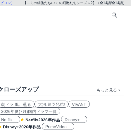
［ナビコン］
【ユミの細胞たち/ユミの細胞たちシーズン2】（全14話/全14話）
クローズアップ
もっと見る
朝ドラ:風、薫る
大河:豊臣兄弟!
VIVANT
2026年夏(7月)国内ドラマ一覧
Netflix
Disney+
Netflix2026年作品
PrimeVideo
Disney+2026年作品