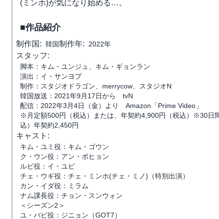
(ミンホ)が気になり始める…。
■作品紹介
制作国:
制作年:
韓国
2022年
スタッフ:
脚本：キム・ユンジュ、キム・ギョンラン
演出：イ・サンヨプ
制作：スタジオドラゴン、merrycow、スタジオN
韓国放送：2021年9月17日から tvN
配信：2022年3月4日（金）より Amazon「Prime Video」
※月定額500円（税込）または、年契約4,900円（税込）※30
込）年契約2,450円
キャスト:
キム・ユミ役：キム・ゴウン
ク・ウン役：アン・ボヒョン
ルビ役：イ・ユビ
チェ・ウギ役：チェ・ミンホ(チェ・ミノ)（特別出演）
カン・イダ役：ミラム
ナム課長役：チョン・スンウォン
＜シーズン2＞
ユ・バビ役：ジニョン（GOT7）