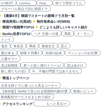
U-NEXT
Lemino
Hulu
韓ドラ歴史コラム
グローバル視点で読む韓国ドラ
【最新8月】韓国でスタートの新韓ドラ月別一覧
韓流再現レポ(取材)
制作発表会レポ(WEB)
韓国TV視聴率TOP10
どこよりも詳しい!キャスト紹介
ヘチ 王座への道
馬医
イ・サン
Netflix世界TOP10
トンイ
鬼宮
奇皇后
華政
善徳女王
恋人
愛が来る
財閥 X 刑事2
夫婦の結末
マンションのお仕事
人妻キラー
恋は飴模様
君へと続く僕のドリーム!
恋は命がけ
殺し屋たちの店2
今、不倫が問題ではありません
華流トップページ
次見る韓ドラに迷ったら見るコーナー
【保存版】Netflixで見られる韓国時代劇20選
映画レビュー
動画配信サービスをまとめて紹介
もっと見る>>
アクセスランキング