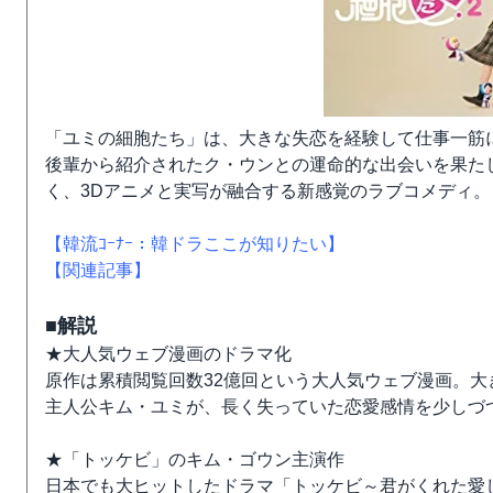
「ユミの細胞たち」は、大きな失恋を経験して仕事一筋
後輩から紹介されたク・ウンとの運命的な出会いを果た
く、3Dアニメと実写が融合する新感覚のラブコメディ。
【韓流ｺｰﾅｰ：韓ドラここが知りたい】
【関連記事】
■解説
★大人気ウェブ漫画のドラマ化
原作は累積閲覧回数32億回という大人気ウェブ漫画。
主人公キム・ユミが、長く失っていた恋愛感情を少しづ
★「トッケビ」のキム・ゴウン主演作
日本でも大ヒットしたドラマ「トッケビ～君がくれた愛