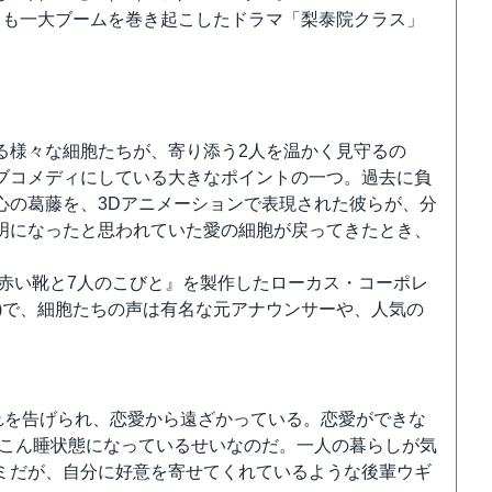
らも一大ブームを巻き起こしたドラマ「梨泰院クラス」
る様々な細胞たちが、寄り添う2人を温かく見守るの
ブコメディにしている大きなポイントの一つ。過去に負
心の葛藤を、3Dアニメーションで表現された彼らが、分
明になったと思われていた愛の細胞が戻ってきたとき、
の赤い靴と7人のこびと』を製作したローカス・コーポレ
)で、細胞たちの声は有名な元アナウンサーや、人気の
別れを告げられ、恋愛から遠ざかっている。恋愛ができな
てこん睡状態になっているせいなのだ。一人の暮らしが気
ミだが、自分に好意を寄せてくれているような後輩ウギ