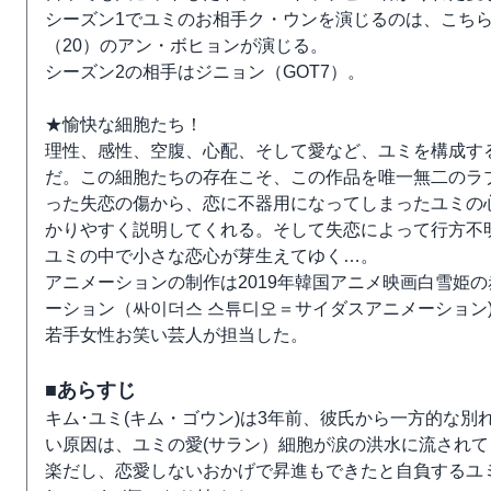
シーズン1でユミのお相手ク・ウンを演じるのは、こち
（20）のアン・ボヒョンが演じる。
シーズン2の相手はジニョン（GOT7）。
★愉快な細胞たち！
理性、感性、空腹、心配、そして愛など、ユミを構成す
だ。この細胞たちの存在こそ、この作品を唯一無二のラ
った失恋の傷から、恋に不器用になってしまったユミの
かりやすく説明してくれる。そして失恋によって行方不
ユミの中で小さな恋心が芽生えてゆく…。
アニメーションの制作は2019年韓国アニメ映画白雪姫
ーション（싸이더스 스튜디오＝サイダスアニメーション
若手女性お笑い芸人が担当した。
■あらすじ
キム･ユミ(キム・ゴウン)は3年前、彼氏から一方的な
い原因は、ユミの愛(サラン）細胞が涙の洪水に流され
楽だし、恋愛しないおかげで昇進もできたと自負するユ