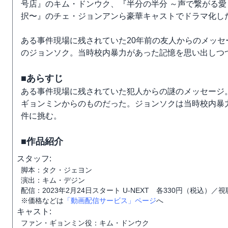
号店』のキム・ドンウク、『半分の半分 ～声で繋がる愛～
択〜』のチェ・ジョンアンら豪華キャストでドラマ化し
ある事件現場に残されていた20年前の友人からのメッセ
のジョンソク。当時校内暴力があった記憶を思い出しつ
■あらすじ
ある事件現場に残されていた犯人からの謎のメッセージ
ギョンミンからのものだった。ジョンソクは当時校内暴
件に挑む。
■作品紹介
スタッフ:
脚本：タク・ジェヨン
演出：キム・デジン
配信：2023年2月24日スタート U-NEXT 各330円（税込）／
※価格などは
「動画配信サービス」ページ
へ
キャスト:
ファン・ギョンミン役：キム・ドンウク