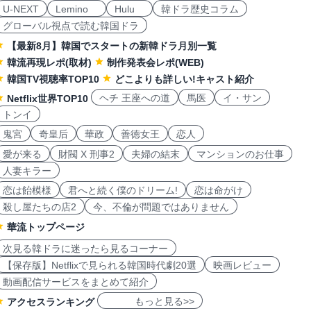
U-NEXT
Lemino
Hulu
韓ドラ歴史コラム
グローバル視点で読む韓国ドラ
【最新8月】韓国でスタートの新韓ドラ月別一覧
韓流再現レポ(取材)
制作発表会レポ(WEB)
韓国TV視聴率TOP10
どこよりも詳しい!キャスト紹介
ヘチ 王座への道
馬医
イ・サン
Netflix世界TOP10
トンイ
鬼宮
奇皇后
華政
善徳女王
恋人
愛が来る
財閥 X 刑事2
夫婦の結末
マンションのお仕事
人妻キラー
恋は飴模様
君へと続く僕のドリーム!
恋は命がけ
殺し屋たちの店2
今、不倫が問題ではありません
華流トップページ
次見る韓ドラに迷ったら見るコーナー
【保存版】Netflixで見られる韓国時代劇20選
映画レビュー
動画配信サービスをまとめて紹介
もっと見る>>
アクセスランキング