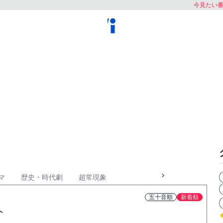
今見たい
マ
歴史・時代劇
超常現象
五十音順
新着順
介