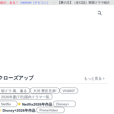
番組が、ある！
navicon［ナビコン］
【豚の王】（全12話）韓国ドラマ紹介
クローズアップ
もっと見る
朝ドラ:風、薫る
大河:豊臣兄弟!
VIVANT
2026年夏(7月)国内ドラマ一覧
Netflix
Disney+
Netflix2026年作品
PrimeVideo
Disney+2026年作品