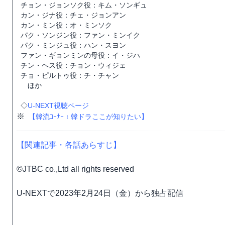
チョン・ジョンソク役：キム・ソンギュ
カン・ジナ役：チェ・ジョンアン
カン・ミン役：オ・ミンソク
パク・ソンジン役：ファン・ミンイク
パク・ミンジュ役：ハン・スヨン
ファン・ギョンミンの母役：イ・ジハ
チン・ヘス役：チョン・ウィジェ
チョ・ピルトゥ役：チ・チャン
ほか
◇
U-NEXT視聴ページ
※
【韓流ｺｰﾅｰ：韓ドラここが知りたい】
【関連記事・各話あらすじ】
©︎JTBC co.,Ltd all rights reserved
U-NEXTで2023年2月24日（金）から独占配信