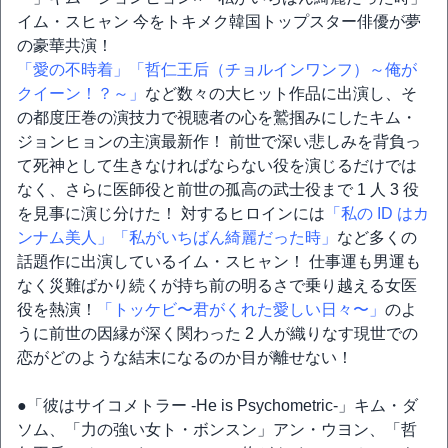
イム・スヒャン 今をトキメク韓国トップスター俳優が夢
の豪華共演！
「愛の不時着」
「哲仁王后（チョルインワンフ）～俺が
クイーン！？～」
など数々の大ヒット作品に出演し、そ
の都度圧巻の演技力で視聴者の心を鷲掴みにしたキム・
ジョンヒョンの主演最新作！ 前世で深い悲しみを背負っ
て死神として生きなければならない役を演じるだけでは
なく、さらに医師役と前世の孤高の武士役まで 1 人 3 役
を見事に演じ分けた！ 対するヒロインには
「私の ID はカ
ンナム美人」
「私がいちばん綺麗だった時」
など多くの
話題作に出演しているイム・スヒャン！ 仕事運も男運も
なく災難ばかり続くが持ち前の明るさで乗り越える女医
役を熱演！
「トッケビ〜君がくれた愛しい日々〜」
のよ
うに前世の因縁が深く関わった 2 人が織りなす現世での
恋がどのような結末になるのか目が離せない！
●「彼はサイコメトラー -He is Psychometric-」キム・ダ
ソム、「力の強い女ト・ボンスン」アン・ウヨン、「哲