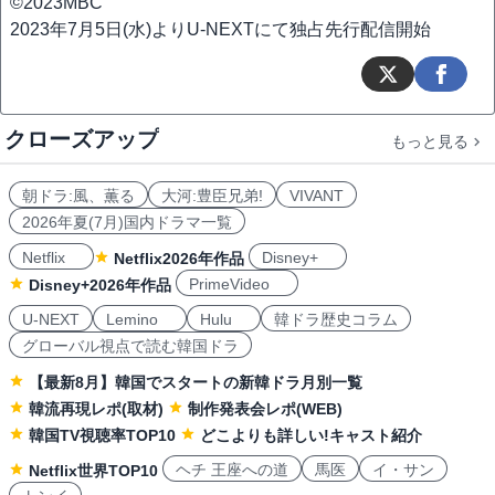
©2023MBC
2023年7月5日(水)よりU-NEXTにて独占先行配信開始
クローズアップ
もっと見る
朝ドラ:風、薫る
大河:豊臣兄弟!
VIVANT
2026年夏(7月)国内ドラマ一覧
Netflix
Disney+
Netflix2026年作品
PrimeVideo
Disney+2026年作品
U-NEXT
Lemino
Hulu
韓ドラ歴史コラム
グローバル視点で読む韓国ドラ
【最新8月】韓国でスタートの新韓ドラ月別一覧
韓流再現レポ(取材)
制作発表会レポ(WEB)
韓国TV視聴率TOP10
どこよりも詳しい!キャスト紹介
ヘチ 王座への道
馬医
イ・サン
Netflix世界TOP10