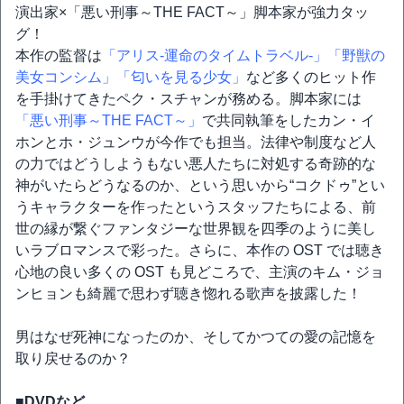
演出家×「悪い刑事～THE FACT～」脚本家が強力タッ
グ！
本作の監督は
「アリス-運命のタイムトラベル-」
「野獣の
美女コンシム」
「匂いを見る少女」
など多くのヒット作
を手掛けてきたペク・スチャンが務める。脚本家には
「悪い刑事～THE FACT～」
で共同執筆をしたカン・イ
ホンとホ・ジュンウが今作でも担当。法律や制度など人
の力ではどうしようもない悪人たちに対処する奇跡的な
神がいたらどうなるのか、という思いから“コクドゥ”とい
うキャラクターを作ったというスタッフたちによる、前
世の縁が繋ぐファンタジーな世界観を四季のように美し
いラブロマンスで彩った。さらに、本作の OST では聴き
心地の良い多くの OST も見どころで、主演のキム・ジョ
ンヒョンも綺麗で思わず聴き惚れる歌声を披露した！
男はなぜ死神になったのか、そしてかつての愛の記憶を
取り戻せるのか？
■DVDなど