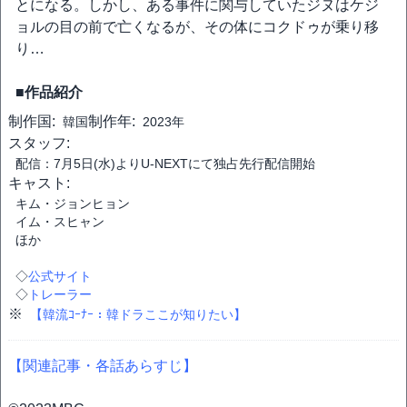
とになる。しかし、ある事件に関与していたジヌはケジ
ョルの目の前で亡くなるが、その体にコクドゥが乗り移
り…
■作品紹介
制作国:
制作年:
韓国
2023年
スタッフ:
配信：7月5日(水)よりU-NEXTにて独占先行配信開始
キャスト:
キム・ジョンヒョン
イム・スヒャン
ほか
◇
公式サイト
◇
トレーラー
※
【韓流ｺｰﾅｰ：韓ドラここが知りたい】
【関連記事・各話あらすじ】