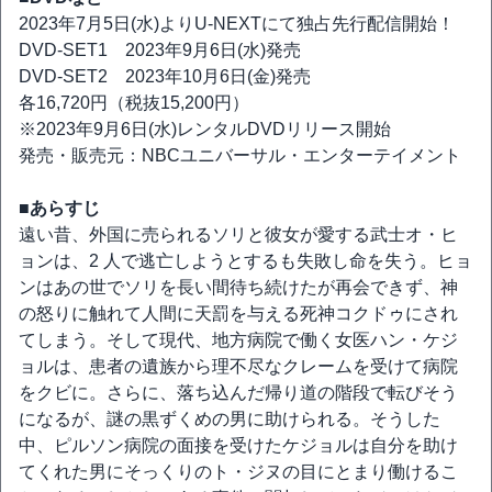
2023年7月5日(水)よりU-NEXTにて独占先行配信開始！
DVD-SET1 2023年9月6日(水)発売
DVD-SET2 2023年10月6日(金)発売
各16,720円（税抜15,200円）
※2023年9月6日(水)レンタルDVDリリース開始
発売・販売元：NBCユニバーサル・エンターテイメント
■あらすじ
遠い昔、外国に売られるソリと彼女が愛する武士オ・ヒ
ョンは、2 人で逃亡しようとするも失敗し命を失う。ヒョ
ンはあの世でソリを長い間待ち続けたが再会できず、神
の怒りに触れて人間に天罰を与える死神コクドゥにされ
てしまう。そして現代、地方病院で働く女医ハン・ケジ
ョルは、患者の遺族から理不尽なクレームを受けて病院
をクビに。さらに、落ち込んだ帰り道の階段で転びそう
になるが、謎の黒ずくめの男に助けられる。そうした
中、ピルソン病院の面接を受けたケジョルは自分を助け
てくれた男にそっくりのト・ジヌの目にとまり働けるこ