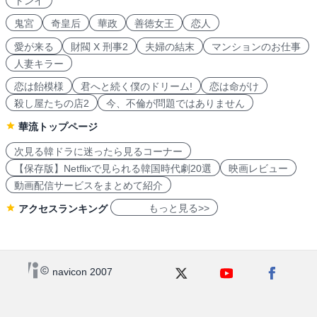
トンイ
鬼宮
奇皇后
華政
善徳女王
恋人
愛が来る
財閥 X 刑事2
夫婦の結末
マンションのお仕事
人妻キラー
恋は飴模様
君へと続く僕のドリーム!
恋は命がけ
殺し屋たちの店2
今、不倫が問題ではありません
華流トップページ
次見る韓ドラに迷ったら見るコーナー
【保存版】Netflixで見られる韓国時代劇20選
映画レビュー
動画配信サービスをまとめて紹介
もっと見る>>
アクセスランキング
navicon 2007