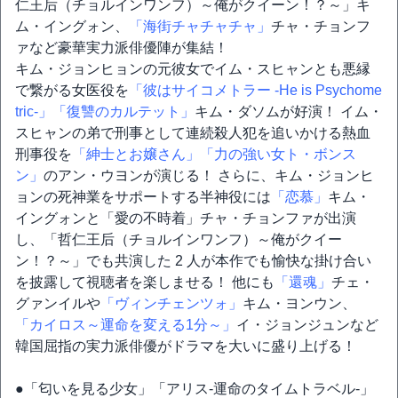
仁王后（チョルインワンフ）～俺がクイーン！？～」キ
ム・イングォン、
「海街チャチャチャ」
チャ・チョンフ
ァなど豪華実力派俳優陣が集結！
キム・ジョンヒョンの元彼女でイム・スヒャンとも悪縁
で繋がる女医役を
「彼はサイコメトラー -He is Psychome
tric-」
「復讐のカルテット」
キム・ダソムが好演！ イム・
スヒャンの弟で刑事として連続殺人犯を追いかける熱血
刑事役を
「紳士とお嬢さん」
「力の強い女ト・ボンス
ン」
のアン・ウヨンが演じる！ さらに、キム・ジョンヒ
ョンの死神業をサポートする半神役には
「恋慕」
キム・
イングォンと「愛の不時着」チャ・チョンファが出演
し、「哲仁王后（チョルインワンフ）～俺がクイー
ン！？～」でも共演した 2 人が本作でも愉快な掛け合い
を披露して視聴者を楽しませる！ 他にも
「還魂」
チェ・
グァンイルや
「ヴィンチェンツォ」
キム・ヨンウン、
「カイロス～運命を変える1分～」
イ・ジョンジュンなど
韓国屈指の実力派俳優がドラマを大いに盛り上げる！
●「匂いを見る少女」「アリス-運命のタイムトラベル-」