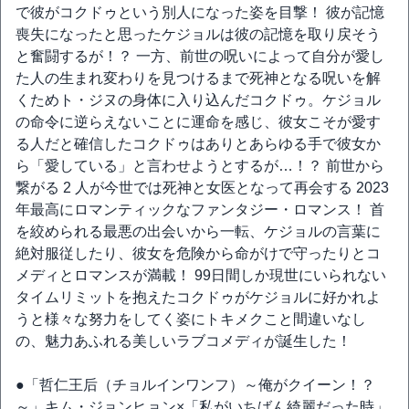
で彼がコクドゥという別人になった姿を目撃！ 彼が記憶
喪失になったと思ったケジョルは彼の記憶を取り戻そう
と奮闘するが！？ 一方、前世の呪いによって自分が愛し
た人の生まれ変わりを見つけるまで死神となる呪いを解
くためト・ジヌの身体に入り込んだコクドゥ。ケジョル
の命令に逆らえないことに運命を感じ、彼女こそが愛す
る人だと確信したコクドゥはありとあらゆる手で彼女か
ら「愛している」と言わせようとするが…！？ 前世から
繋がる 2 人が今世では死神と女医となって再会する 2023
年最高にロマンティックなファンタジー・ロマンス！ 首
を絞められる最悪の出会いから一転、ケジョルの言葉に
絶対服従したり、彼女を危険から命がけで守ったりとコ
メディとロマンスが満載！ 99日間しか現世にいられない
タイムリミットを抱えたコクドゥがケジョルに好かれよ
うと様々な努力をしてく姿にトキメクこと間違いなし
の、魅力あふれる美しいラブコメディが誕生した！
●「哲仁王后（チョルインワンフ）～俺がクイーン！？
～」キム・ジョンヒョン×「私がいちばん綺麗だった時」