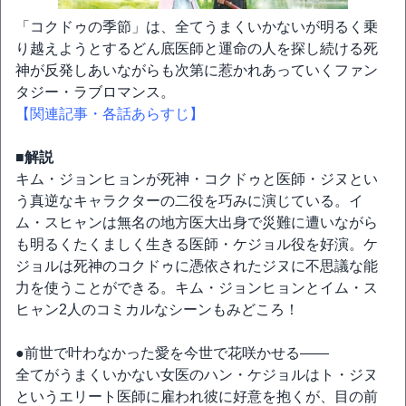
「コクドゥの季節」は、全てうまくいかないが明るく乗
り越えようとするどん底医師と運命の人を探し続ける死
神が反発しあいながらも次第に惹かれあっていくファン
タジー・ラブロマンス。
【関連記事・各話あらすじ】
■解説
キム・ジョンヒョンが死神・コクドゥと医師・ジヌとい
う真逆なキャラクターの二役を巧みに演じている。イ
ム・スヒャンは無名の地方医大出身で災難に遭いながら
も明るくたくましく生きる医師・ケジョル役を好演。ケ
ジョルは死神のコクドゥに憑依されたジヌに不思議な能
力を使うことができる。キム・ジョンヒョンとイム・ス
ヒャン2人のコミカルなシーンもみどころ！
●前世で叶わなかった愛を今世で花咲かせる――
全てがうまくいかない女医のハン・ケジョルはト・ジヌ
というエリート医師に雇われ彼に好意を抱くが、目の前