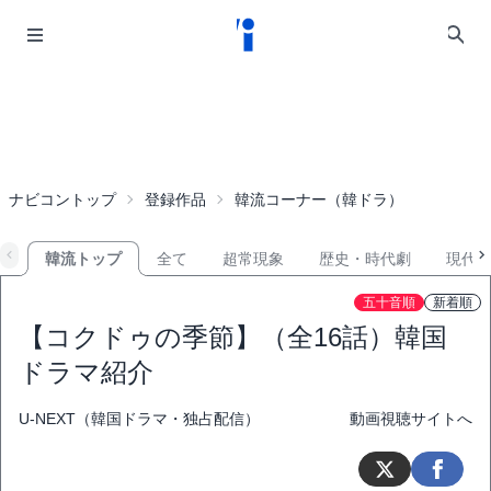
ナビコントップ
登録作品
韓流コーナー（韓ドラ）
韓流トップ
全て
超常現象
歴史・時代劇
現代
五十音順
新着順
【コクドゥの季節】（全16話）韓国
ドラマ紹介
U-NEXT（韓国ドラマ・独占配信）
動画視聴サイトへ