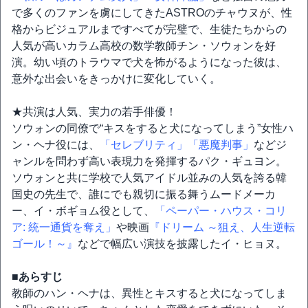
で多くのファンを虜にしてきたASTROのチャウヌが、性
格からビジュアルまですべてが完璧で、生徒たちからの
人気が高いカラム高校の数学教師チン・ソウォンを好
演。幼い頃のトラウマで犬を怖がるようになった彼は、
意外な出会いをきっかけに変化していく。
★共演は人気、実力の若手俳優！
ソウォンの同僚で“キスをすると犬になってしまう”女性ハ
ン・ヘナ役には、
「セレブリティ」
「悪魔判事」
などジ
ャンルを問わず高い表現力を発揮するパク・ギュヨン。
ソウォンと共に学校で人気アイドル並みの人気を誇る韓
国史の先生で、誰にでも親切に振る舞うムードメーカ
ー、イ・ボギョム役として、
「ペーパー・ハウス・コリ
ア: 統一通貨を奪え」
や映画
『ドリーム ～狙え、人生逆転
ゴール！～』
などで幅広い演技を披露したイ・ヒョヌ。
■あらすじ
教師のハン・ヘナは、異性とキスすると犬になってしま