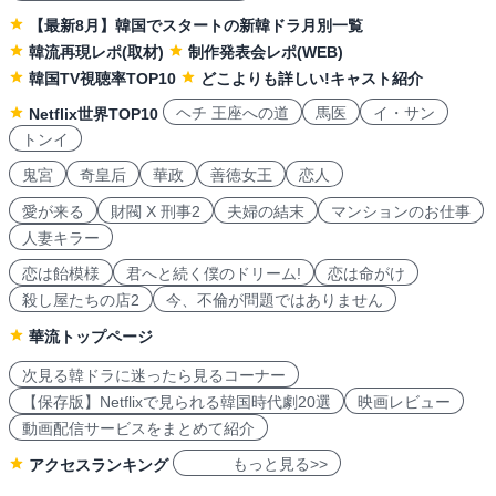
【最新8月】韓国でスタートの新韓ドラ月別一覧
韓流再現レポ(取材)
制作発表会レポ(WEB)
韓国TV視聴率TOP10
どこよりも詳しい!キャスト紹介
ヘチ 王座への道
馬医
イ・サン
Netflix世界TOP10
トンイ
鬼宮
奇皇后
華政
善徳女王
恋人
愛が来る
財閥 X 刑事2
夫婦の結末
マンションのお仕事
人妻キラー
恋は飴模様
君へと続く僕のドリーム!
恋は命がけ
殺し屋たちの店2
今、不倫が問題ではありません
華流トップページ
次見る韓ドラに迷ったら見るコーナー
【保存版】Netflixで見られる韓国時代劇20選
映画レビュー
動画配信サービスをまとめて紹介
もっと見る>>
アクセスランキング