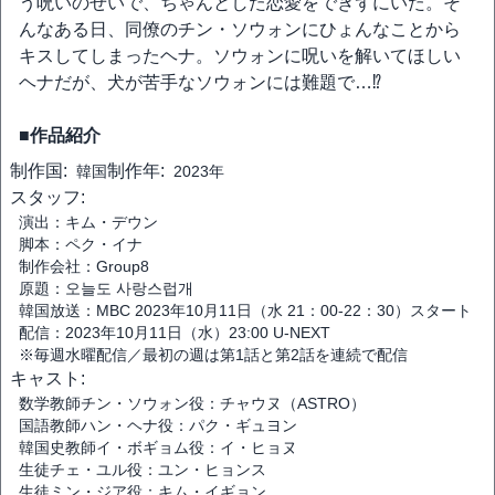
う呪いのせいで、ちゃんとした恋愛をできずにいた。そ
んなある日、同僚のチン・ソウォンにひょんなことから
キスしてしまったヘナ。ソウォンに呪いを解いてほしい
ヘナだが、犬が苦手なソウォンには難題で…⁉
■作品紹介
制作国:
制作年:
韓国
2023年
スタッフ:
演出：キム・デウン
脚本：ペク・イナ
制作会社：Group8
原題：오늘도 사랑스럽개
韓国放送：MBC 2023年10月11日（水 21：00-22：30）スタート
配信：2023年10月11日（水）23:00 U-NEXT
※毎週水曜配信／最初の週は第1話と第2話を連続で配信
キャスト:
数学教師チン・ソウォン役：チャウヌ（ASTRO）
国語教師ハン・ヘナ役：パク・ギュヨン
韓国史教師イ・ボギョム役：イ・ヒョヌ
生徒チェ・ユル役：ユン・ヒョンス
生徒ミン・ジア役：キム・イギョン