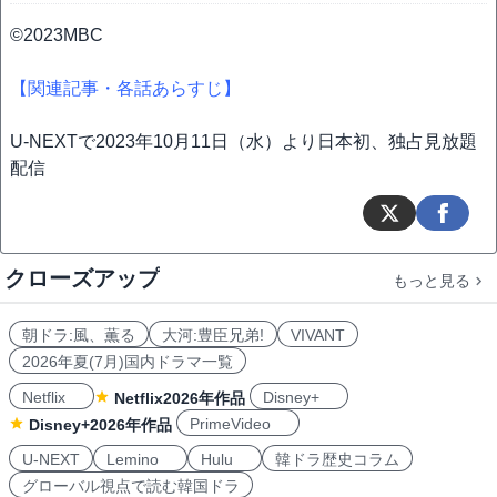
©2023MBC
【関連記事・各話あらすじ】
U-NEXTで2023年10月11日（水）より日本初、独占見放題
配信
クローズアップ
もっと見る
朝ドラ:風、薫る
大河:豊臣兄弟!
VIVANT
2026年夏(7月)国内ドラマ一覧
Netflix
Disney+
Netflix2026年作品
PrimeVideo
Disney+2026年作品
U-NEXT
Lemino
Hulu
韓ドラ歴史コラム
グローバル視点で読む韓国ドラ