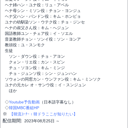
ヘナ姉ハン・ユナ役：リュ・アベル
ヘナ母シン・ミソン役：チョン・ヨンジュ
ヘナ父ハン・パンドン役：キム・ホンピョ
ユナの幼馴染ソン・ウテク役：チョ・ジンセ
ヘナの叔父さん役：キム・へジュン
国語教師ユン・チェア役：イ・ソエル
音楽教師チョン・ソンイ役：ソン・ヨンア
教頭役：ユ・スンモク
生徒
ソン・ダウン役：チョ・アヨン
クォン・リエ役：カン・スビン
チュ・ソヨン役：キム・ミンジ
チョ・ジュンソ役：シン・ジュンハン
ソウォンの同窓カン・ウンファン役：キム・ミンソク
ユナの元カレ オ・サンウ役：イ・スンジュン
ほか
◇
Youtube予告動画
（日本語字幕なし）
◇
韓国MBC番組HP
※
【韓流ｺｰﾅｰ：韓ドラここが知りたい】
配信期間:
2023年08月25日 ～