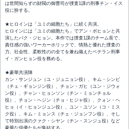
は世間知らずの財閥の御曹司が捜査1課の刑事チン・イス
役に扮する。
★ヒロインは「ユミの細胞たち」に続く共演。
ヒロインには「ユミの細胞たち」でアン・ボヒョンと共
演したパク・ジヒョン。本作では捜査1課のチーム長で、
責任感の強いワーカーホリックで、情熱と優れた捜査の
力、社会性、柔軟性のの全てを兼ね備えたベテラン刑事
イ・ガンヒョン役を務める。
★豪華共演陣
カン・サンジュン（ユ・ジュニョン役）、キム・シンビ
（チェ・ギョンジン役）、チョン・ガヒ（ユン・ジウォ
ン役）、チャン・ヒョンソン（チン・ミョンチョル
役）、チョン・ヘジン（チョ・ヒジャ役）、クォン・ヘ
ヒョ（イ・ヒョンジュン役）、ユン・ユソン（コ・ミス
ク役）、キム・ミョンス（チェ・ジョンフン役）、そし
て特別出演のクァク・シヤン（チン・スンジュ役）など
豪華な俳優たちが集結する。