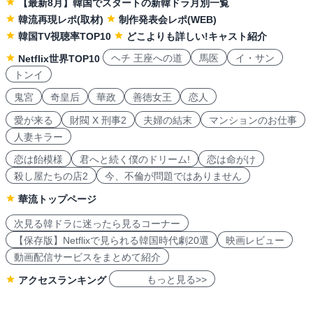
【最新8月】韓国でスタートの新韓ドラ月別一覧
韓流再現レポ(取材)
制作発表会レポ(WEB)
韓国TV視聴率TOP10
どこよりも詳しい!キャスト紹介
ヘチ 王座への道
馬医
イ・サン
Netflix世界TOP10
トンイ
鬼宮
奇皇后
華政
善徳女王
恋人
愛が来る
財閥 X 刑事2
夫婦の結末
マンションのお仕事
人妻キラー
恋は飴模様
君へと続く僕のドリーム!
恋は命がけ
殺し屋たちの店2
今、不倫が問題ではありません
華流トップページ
次見る韓ドラに迷ったら見るコーナー
【保存版】Netflixで見られる韓国時代劇20選
映画レビュー
動画配信サービスをまとめて紹介
もっと見る>>
アクセスランキング