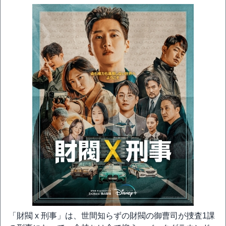
「財閥 x 刑事」は、世間知らずの財閥の御曹司が捜査1課