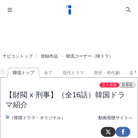
ナビコントップ
登録作品
韓流コーナー（韓ドラ）
韓流トップ
全て
現代ドラマ
歴史・時代劇
超
五十音順
新着順
【財閥 x 刑事】（全16話）韓国ドラ
マ紹介
（韓国ドラマ・オリジナル）
動画視聴サイトへ