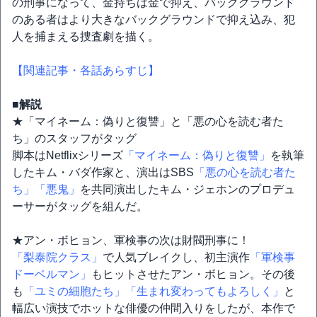
の刑事になって、金持ちは金で抑え、バックグラウンド
のある者はより大きなバックグラウンドで抑え込み、犯
人を捕まえる捜査劇を描く。
【関連記事・各話あらすじ】
■解説
★「マイネーム：偽りと復讐」と「悪の心を読む者た
ち」のスタッフがタッグ
脚本はNetflixシリーズ
「マイネーム：偽りと復讐」
を執筆
したキム・バダ作家と、演出はSBS
「悪の心を読む者た
ち」
「悪鬼」
を共同演出したキム・ジェホンのプロデュ
ーサーがタッグを組んだ。
★アン・ボヒョン、軍検事の次は財閥刑事に！
「梨泰院クラス」
で人気ブレイクし、初主演作
「軍検事
ドーベルマン」
もヒットさせたアン・ボヒョン。その後
も
「ユミの細胞たち」
「生まれ変わってもよろしく」
と
幅広い演技でホットな俳優の仲間入りをしたが、本作で