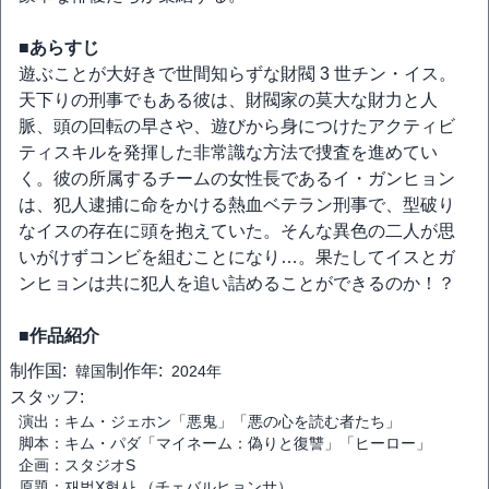
■あらすじ
遊ぶことが大好きで世間知らずな財閥 3 世チン・イス。
天下りの刑事でもある彼は、財閥家の莫大な財力と人
脈、頭の回転の早さや、遊びから身につけたアクティビ
ティスキルを発揮した非常識な方法で捜査を進めてい
く。彼の所属するチームの女性長であるイ・ガンヒョン
は、犯人逮捕に命をかける熱血ベテラン刑事で、型破り
なイスの存在に頭を抱えていた。そんな異色の二人が思
いがけずコンビを組むことになり…。果たしてイスとガ
ンヒョンは共に犯人を追い詰めることができるのか！？
■作品紹介
制作国:
制作年:
韓国
2024年
スタッフ:
演出：キム・ジェホン「悪鬼」「悪の心を読む者たち」
脚本：キム・パダ「マイネーム：偽りと復讐」「ヒーロー」
企画：スタジオS
原題：재벌X형사 （チェバルヒョンサ）