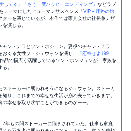
愛してる」
「もう一度ハッピーエンディング」
などラブ
倫をテーマにしたヒューマンサスペンス
「VIP－迷路の始
クターを演じているが、本作では家具会社の社長兼デザ
ンを演じる。
チャン・ナラとソン・ホジュン。妻役のチャン・ナラ
をおくる女性ソ・ジェウォンを演じ、
「応答せよ199
作品で幅広く活躍しているソン・ホンジュンが、家族を
する。
たストーカーに襲われそうになるジェウォン。ストーカ
を知り、これまでの幸せな生活が崩れ去っていきます。
真の幸せを取り戻すことができるのかーー。
、7年もの間ストーカーに悩まされていた。仕事も家庭
現れた不審者に襲われそうになる。さらに、次々と信頼