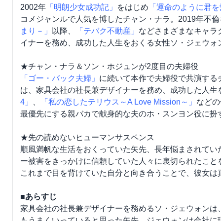
2002年
「明朗少女成功記」
をはじめ
「運命のように君を
コメジャンルで人気を博したチャン・ナラ。2019年不
まり－」
以降、
「テバク不動産」
などさまざまなキャラ
イナーを務め、成功した人生をおくる女性ソ・ジェウォ
★チャン・ナラ＆ソン・ホジュンが2度目の夫婦役
「ゴー・バック夫婦」
に続いて本作で夫婦役で共演する
は、家具会社の社長兼デザイナーを務め、成功した人生
4」
、
「私の恋したテリウス～A Love Mission～」
などの
最優先にする親バカで献身的な夫のホ・スンヨン役に扮
★先の読めないヒューマンサスペンス
順風満帆な生活をおくっていた矢先、長年悩まされてい
ー被害をきっかけに信頼していた人々に裏切られたこと
これまで目を背けていた自分と向き合うことで、彼女は
■あらすじ
家具会社の社長兼デザイナーを務めるソ・ジェウォンは
もうまくいっていると思った矢先、ジェウォンは会社に