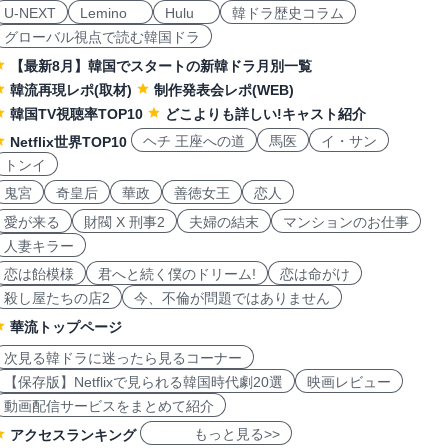
U-NEXT
Lemino
Hulu
韓ドラ歴史コラム
グローバル視点で読む韓国ドラ
【最新8月】韓国でスタートの新韓ドラ月別一覧
韓流再現レポ(取材)
制作発表会レポ(WEB)
韓国TV視聴率TOP10
どこよりも詳しい!キャスト紹介
ヘチ 王座への道
馬医
イ・サン
Netflix世界TOP10
トンイ
鬼宮
奇皇后
華政
善徳女王
恋人
愛が来る
財閥 X 刑事2
夫婦の結末
マンションのお仕事
人妻キラー
恋は飴模様
君へと続く僕のドリーム!
恋は命がけ
殺し屋たちの店2
今、不倫が問題ではありません
華流トップページ
次見る韓ドラに迷ったら見るコーナー
【保存版】Netflixで見られる韓国時代劇20選
映画レビュー
動画配信サービスをまとめて紹介
もっと見る>>
アクセスランキング