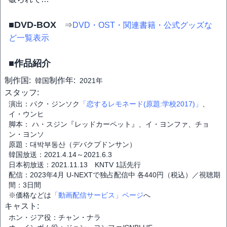
■DVD-BOX
⇒
DVD・OST・関連書籍・公式グッズな
ど一覧表示
■作品紹介
制作国:
制作年:
韓国
2021年
スタッフ:
演出：パク・ジンソク
「恋するレモネード(原題:学校2017)」
、
イ・ウンヒ
脚本： ハ・スジン『レッドカーペット』、イ・ヨンファ、チョ
ン・ヨンソ
原題：대박부동산（デバクプドンサン）
韓国放送：2021.4.14～2021.6.3
日本初放送：2021.11.13 KNTV 1話先行
配信：2023年4月 U-NEXTで独占配信中 各440円（税込）／視聴期
間：3日間
※価格などは
「動画配信サービス」ページ
へ
キャスト:
ホン・ジア役：チャン・ナラ