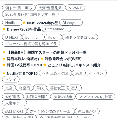
朝ドラ:風、薫る
大河:豊臣兄弟!
VIVANT
2026年夏(7月)国内ドラマ一覧
Netflix
Disney+
Netflix2026年作品
PrimeVideo
Disney+2026年作品
U-NEXT
Lemino
Hulu
韓ドラ歴史コラム
グローバル視点で読む韓国ドラ
【最新8月】韓国でスタートの新韓ドラ月別一覧
韓流再現レポ(取材)
制作発表会レポ(WEB)
韓国TV視聴率TOP10
どこよりも詳しい!キャスト紹介
ヘチ 王座への道
馬医
イ・サン
Netflix世界TOP10
トンイ
鬼宮
奇皇后
華政
善徳女王
恋人
愛が来る
財閥 X 刑事2
夫婦の結末
マンションのお仕事
人妻キラー
恋は飴模様
君へと続く僕のドリーム!
恋は命がけ
殺し屋たちの店2
今、不倫が問題ではありません