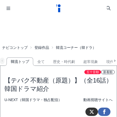
ナビコントップ
登録作品
韓流コーナー（韓ドラ）
韓流トップ
全て
歴史・時代劇
超常現象
現代
五十音順
新着順
【テバク不動産（原題）】（全16話）
韓国ドラマ紹介
U-NEXT（韓国ドラマ・独占配信）
動画視聴サイトへ