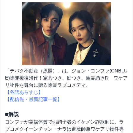
「テバク不動産（原題）」は、ジョン・ヨンファ(CNBLU
E)除隊後復帰作！家具つき、庭つき、幽霊憑き!? ワケア
リ物件を舞台に贈る除霊ラブコメディ。
【各話あらすじ】
【配信先・最新記事一覧】
■解説
ヨンファが霊媒体質でお調子者のイケメン詐欺師に、ラ
ブコメクイーンチャン・ナラは退魔師兼ワケアリ物件専