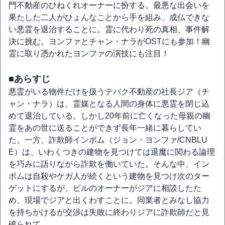
門不動産のひねくれオーナーに扮する。最悪な出会いを
果たした二人がひょんなことから手を組み、成仏できな
い悪霊を退治することに。霊に代わり死の真相、事件解
決に挑む。ヨンファとチャン・ナラがOSTにも参加！幽
霊に取り憑かれたヨンファの演技にも注目！
■あらすじ
悪霊がいる物件だけを扱うテバク不動産の社長ジア（チ
ャン・ナラ）は、霊媒となる人間の身体に悪霊を閉じ込
めて退治している。しかし20年前に亡くなった母親の幽
霊をあの世に送ることができず長年一緒に暮らしてい
た。一方、詐欺師インボム（ジョン・ヨンファ/CNBLU
E）は、いわくつきの建物を見つけては退魔に関わる論理
を巧みに語りながら詐欺を働いていた。そんな中、イン
ボムは自殺やケガ人が続くという建物を見つけ次のター
ゲットにするが、ビルのオーナーがジアに相談したた
め、現場でジアと出くわすことに。同業者とみなし協力
を持ちかけるが交渉は失敗に終わりジアに詐欺師だと見
破られて…