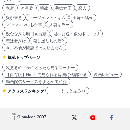
鬼宮
奇皇后
華政
善徳女王
恋人
愛が来る
エージェント・キム
夫婦の結末
マンションのお仕事
人妻キラー
残念ながら明日も出勤
君へと続く僕のドリーム!
恋は命がけ
殺し屋たちの店2
今、不倫が問題ではありません
華流トップページ
次見る韓ドラに迷ったら見るコーナー
【保存版】Netflixで見られる韓国時代劇20選
映画レビュー
動画配信サービスをまとめて紹介
もっと見る>>
アクセスランキング
navicon 2007