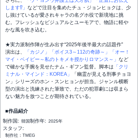
さらに、
「ウ・ヨンウ弁護士は天才肌」
「正直にお伝え
します⁉」
などで注目を集めたチュ・ジョンヒョクは、少
し抜けているが愛されキャラの名グホ役で新境地に挑
む。フレッシュなビジュアルとユーモアで、物語に軽や
かな風を吹き込む。
★実力派制作陣が生み出す“2025年後半最大の話題作”
演出は、
「カジノ」
「ボイス3～112の奇跡～」
「オー！
マイ・ベイビー～私のトキメキ授かりロマンス～」
など
で確かな手腕を見せたナム・ギフン監督。脚本は
「クリ
ミナル・マインド：KOREA」
「幽霊が見える刑事チョヨ
ン」シリーズのホン・スンヒョンが担当。ジャンル横断
型の演出と洗練された筆致で、ただの犯罪劇には収まら
ない魅力を放つことが期待されている。
■作品紹介
制作国:
制作年:
韓国
2025年
スタッフ:
制作社：TMEG