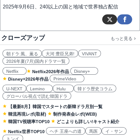
2025年9月6日、240以上の国と地域で世界独占配信
クローズアップ
もっと見る
朝ドラ:風、薫る
大河:豊臣兄弟!
VIVANT
2026年夏(7月)国内ドラマ一覧
Netflix
Disney+
Netflix2026年作品
PrimeVideo
Disney+2026年作品
U-NEXT
Lemino
Hulu
韓ドラ歴史コラム
グローバル視点で読む韓国ドラ
【最新8月】韓国でスタートの新韓ドラ月別一覧
韓流再現レポ(取材)
制作発表会レポ(WEB)
韓国TV視聴率TOP10
どこよりも詳しい!キャスト紹介
ヘチ 王座への道
馬医
イ・サン
Netflix世界TOP10
トンイ