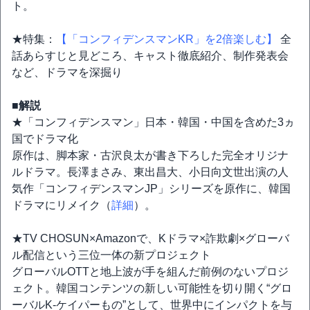
ト。
★特集：
【「コンフィデンスマンKR」を2倍楽しむ】
全
話あらすじと見どころ、キャスト徹底紹介、制作発表会
など、ドラマを深掘り
■解説
★「コンフィデンスマン」日本・韓国・中国を含めた3ヵ
国でドラマ化
原作は、脚本家・古沢良太が書き下ろした完全オリジナ
ルドラマ。長澤まさみ、東出昌大、小日向文世出演の人
気作「コンフィデンスマンJP」シリーズを原作に、韓国
ドラマにリメイク（
詳細
）。
★TV CHOSUN×Amazonで、Kドラマ×詐欺劇×グローバ
ル配信という三位一体の新プロジェクト
グローバルOTTと地上波が手を組んだ前例のないプロジ
ェクト。韓国コンテンツの新しい可能性を切り開く“グロ
ーバルK-ケイパーもの”として、世界中にインパクトを与