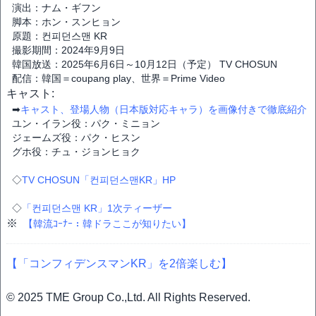
演出：ナム・ギフン
脚本：ホン・スンヒョン
原題：컨피던스맨 KR
撮影期間：2024年9月9日
韓国放送：2025年6月6日～10月12日（予定） TV CHOSUN
配信：韓国＝coupang play、世界＝Prime Video
キャスト:
➡
キャスト、登場人物（日本版対応キャラ）を画像付きで徹底紹介
ユン・イラン役：パク・ミニョン
ジェームズ役：パク・ヒスン
グホ役：チュ・ジョンヒョク
◇
TV CHOSUN「컨피던스맨KR」HP
◇
「컨피던스맨 KR」1次ティーザー
※
【韓流ｺｰﾅｰ：韓ドラここが知りたい】
【「コンフィデンスマンKR」を2倍楽しむ】
© 2025 TME Group Co.,Ltd. All Rights Reserved.