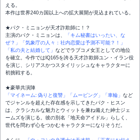
える。
本作は世界240カ国以上への拡大展開が見込まれている。
★パク・ミニョンが天才詐欺師に！？
主演のパク・ミニョンは、
「キム秘書はいったい、な
ぜ？」
「気象庁の人々：社内恋愛は予測不可能？！」
「私の夫と結婚して」
などでラブコメ女王としての地位
を確立。今作ではIQ165を誇る天才詐欺師ユン・イラン役
を演じ、シリアスかつスタイリッシュなキャラクターに
初挑戦する。
★豪華共演陣
「マイネーム: 偽りと復讐」
「ムービング」
「車輪」
など
でジャンルを超えた存在感を示してきたパク・ヒスン
は、クラシカルな魅力とウィットを兼ね備えた紳士ジェ
ームズを演じる。彼の別名「地天命アイドル」らしく、
世代を問わず心をつかむキャラクターになりそうだ。