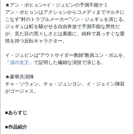
★アン・ボヒョン×イ・ジュビンの予測不能ケミ
アン・ボヒョンはアクションからコメディまでマルチに
こなす“村のトラブルメーカー”ソン・ジェギュを演じる。
ジェギュは町を騒がせる自由奔放で予測不能な男性だ
が、見た目の荒々しさとは裏腹に、純粋で真っすぐな愛
情を持つ反転キャラクター。
イ・ジュビンは“アウトサイダー教師”教員ユン・ボムを、
「涙の女王」
で証明した繊細な演技で演じる。
★豪華共演陣
チャ・ソウォン、チョ・ジュンヨン、イ・ジェイン陣容
がゴージャス。
■あらすじ
■作品紹介