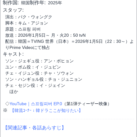
制作国:
制作年:
韓国
2025年
スタッフ:
演出：パク・ウォングク
脚本：キム・アジョン
原題：스프링 피버
放送：2026年1月5日～ 月・火20：50 tvN
配信：韓国＝TVING 世界（日本）＝2026年1月5日（22：30～）よ
りPrime Videoにて独占
キャスト:
ソン・ジェギュ役：アン・ボヒョン
ユン・ボム役：イ・ジュビン
チェ・イジュン役：チャ・ソウォン
ソン・ハンギョル役：チョ・ジュニョン
チェ・セジン役：イ・ジェイン
ほか
◇
YouTube｜스프링피버 EP.0
（第1弾ティーザー映像）
※
【韓流ｺｰﾅｰ：韓ドラここが知りたい】
【関連記事・各話あらすじ】