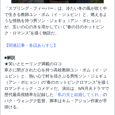
「スプリング・フィーバー」は、冷たい冬の風が吹く中
で生きる教師ユン・ボム（イ・ジュビン）と、燃えるよ
うな情熱を持つ男ソン・ジェギュ（アン・ボヒョン）
が、互いの心の氷を溶かしていく“春の日のホットピン
ク・ロマンス”を描く物語だ。
【関連記事・各話あらすじ】
■解説
★笑いとヒーリング満載のロコ
寒さに閉ざされた心を持つ高校教師ユン・ボム（イ・ジ
ュビン）と、熱い心で村を揺さぶる男性ソン・ジェギュ
（アン・ボヒョン）の“春のホットピンクロマンス”を描く
ロマンティック・コメディだ。演出は、tvN月火ドラマで
歴代最高視聴率を記録した
「私の夫と結婚してくれ」
の
パク・ウォングク監督、脚本はキム・アジョン作家が手
掛ける。