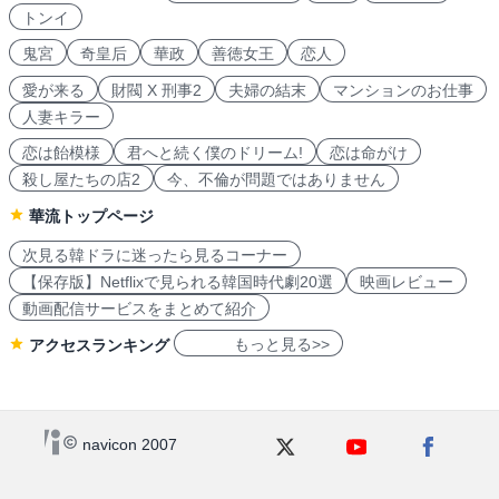
トンイ
鬼宮
奇皇后
華政
善徳女王
恋人
愛が来る
財閥 X 刑事2
夫婦の結末
マンションのお仕事
人妻キラー
恋は飴模様
君へと続く僕のドリーム!
恋は命がけ
殺し屋たちの店2
今、不倫が問題ではありません
華流トップページ
次見る韓ドラに迷ったら見るコーナー
【保存版】Netflixで見られる韓国時代劇20選
映画レビュー
動画配信サービスをまとめて紹介
もっと見る>>
アクセスランキング
navicon 2007