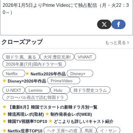
2026年1月5日よりPrime Videoにて独占配信（月・火22：3
0～）
クローズアップ
もっと見る
朝ドラ:風、薫る
大河:豊臣兄弟!
VIVANT
2026年夏(7月)国内ドラマ一覧
Netflix
Disney+
Netflix2026年作品
PrimeVideo
Disney+2026年作品
U-NEXT
Lemino
Hulu
韓ドラ歴史コラム
グローバル視点で読む韓国ドラ
【最新8月】韓国でスタートの新韓ドラ月別一覧
韓流再現レポ(取材)
制作発表会レポ(WEB)
韓国TV視聴率TOP10
どこよりも詳しい!キャスト紹介
ヘチ 王座への道
馬医
イ・サン
Netflix世界TOP10