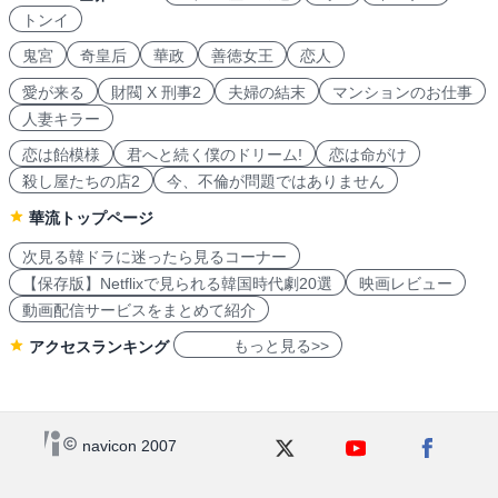
トンイ
鬼宮
奇皇后
華政
善徳女王
恋人
愛が来る
財閥 X 刑事2
夫婦の結末
マンションのお仕事
人妻キラー
恋は飴模様
君へと続く僕のドリーム!
恋は命がけ
殺し屋たちの店2
今、不倫が問題ではありません
華流トップページ
次見る韓ドラに迷ったら見るコーナー
【保存版】Netflixで見られる韓国時代劇20選
映画レビュー
動画配信サービスをまとめて紹介
もっと見る>>
アクセスランキング
navicon 2007