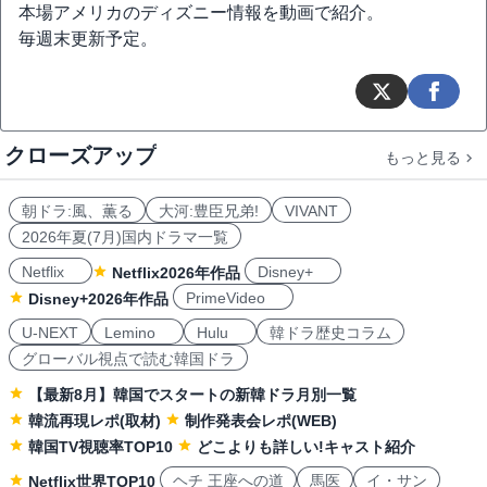
本場アメリカのディズニー情報を動画で紹介。
毎週末更新予定。
クローズアップ
もっと見る
朝ドラ:風、薫る
大河:豊臣兄弟!
VIVANT
2026年夏(7月)国内ドラマ一覧
Netflix
Disney+
Netflix2026年作品
PrimeVideo
Disney+2026年作品
U-NEXT
Lemino
Hulu
韓ドラ歴史コラム
グローバル視点で読む韓国ドラ
【最新8月】韓国でスタートの新韓ドラ月別一覧
韓流再現レポ(取材)
制作発表会レポ(WEB)
韓国TV視聴率TOP10
どこよりも詳しい!キャスト紹介
ヘチ 王座への道
馬医
イ・サン
Netflix世界TOP10