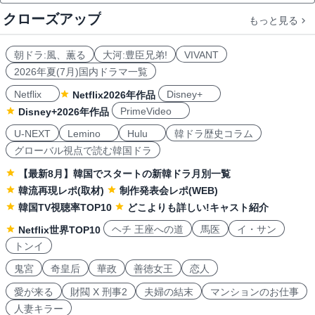
クローズアップ
もっと見る
朝ドラ:風、薫る
大河:豊臣兄弟!
VIVANT
2026年夏(7月)国内ドラマ一覧
Netflix
Disney+
Netflix2026年作品
PrimeVideo
Disney+2026年作品
U-NEXT
Lemino
Hulu
韓ドラ歴史コラム
グローバル視点で読む韓国ドラ
【最新8月】韓国でスタートの新韓ドラ月別一覧
韓流再現レポ(取材)
制作発表会レポ(WEB)
韓国TV視聴率TOP10
どこよりも詳しい!キャスト紹介
ヘチ 王座への道
馬医
イ・サン
Netflix世界TOP10
トンイ
鬼宮
奇皇后
華政
善徳女王
恋人
愛が来る
財閥 X 刑事2
夫婦の結末
マンションのお仕事
人妻キラー