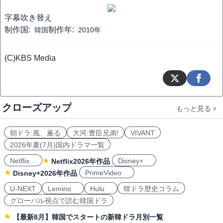
字幕
吹き替え
制作国:
制作年:
韓国
2010年
(C)KBS Media
クローズアップ
もっと見る
朝ドラ:風、薫る
大河:豊臣兄弟!
VIVANT
2026年夏(7月)国内ドラマ一覧
Netflix
Disney+
Netflix2026年作品
PrimeVideo
Disney+2026年作品
U-NEXT
Lemino
Hulu
韓ドラ歴史コラム
グローバル視点で読む韓国ドラ
【最新8月】韓国でスタートの新韓ドラ月別一覧