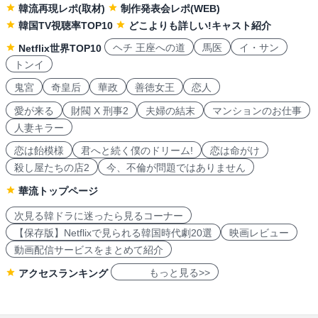
韓流再現レポ(取材)
制作発表会レポ(WEB)
韓国TV視聴率TOP10
どこよりも詳しい!キャスト紹介
ヘチ 王座への道
馬医
イ・サン
Netflix世界TOP10
トンイ
鬼宮
奇皇后
華政
善徳女王
恋人
愛が来る
財閥 X 刑事2
夫婦の結末
マンションのお仕事
人妻キラー
恋は飴模様
君へと続く僕のドリーム!
恋は命がけ
殺し屋たちの店2
今、不倫が問題ではありません
華流トップページ
次見る韓ドラに迷ったら見るコーナー
【保存版】Netflixで見られる韓国時代劇20選
映画レビュー
動画配信サービスをまとめて紹介
もっと見る>>
アクセスランキング