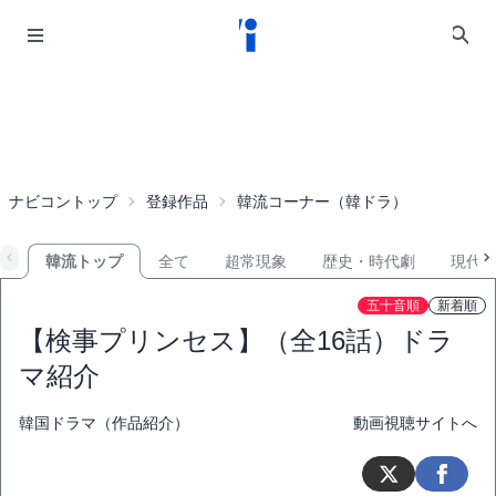
ナビコントップ
登録作品
韓流コーナー（韓ドラ）
韓流トップ
全て
超常現象
歴史・時代劇
現代
五十音順
新着順
【検事プリンセス】（全16話）ドラ
マ紹介
韓国ドラマ（作品紹介）
動画視聴サイトへ