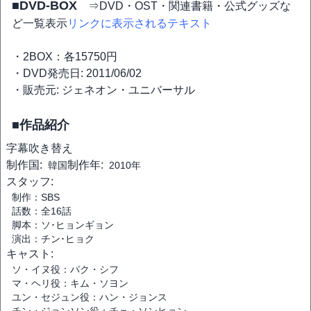
■DVD-BOX
⇒DVD・OST・関連書籍・公式グッズな
ど一覧表示
リンクに表示されるテキスト
・2BOX：各15750円
・DVD発売日: 2011/06/02
・販売元: ジェネオン・ユニバーサル
■作品紹介
字幕
吹き替え
制作国:
制作年:
韓国
2010年
スタッフ:
制作：SBS
話数：全16話
脚本：ソ･ヒョンギョン
演出：チン･ヒョク
キャスト:
ソ・イヌ役：パク・シフ
マ・ヘリ役：キム・ソヨン
ユン・セジュン役：ハン・ジョンス