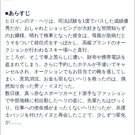
■あらすじ
ヒロインのマ・ヘリは、司法試験を1度でパスした成績優
秀だが、おしゃれとショッピングが大好きな世間知らず
のお嬢様。晴れて検事となった彼女は、母親が急病だと
うそをついて就任式をすっぽかし、高級ブランドのオー
クションが行われるスキー場へと直行。
ところが、そこで車上荒らしに遭い、財布や携帯電話を
盗まれてしまう。さらに予約したホテルが手違いでキャ
ンセルされ、オークションでもお目当ての靴を逃してし
まい、意気消沈。お金も宿もないヘリを救ったのは、偶
然知り合った男ソ・イヌだった。
数日後、真っ赤なスポーツカーとド派手なファッション
で中部地検に初出勤したヘリの姿に、先輩たちはびっく
り。仕事への使命感がまったくないヘリだったが、弁護
士バッジを付けたイヌと再会したことで、少しずつ変化
が……。