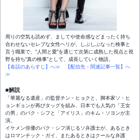
周りの空気も読めず、ましてや使命感などまったく持ち
合わせないセレブな女性ヘリが、しぶしぶなった検事と
言う職業で、“人間と愛”を通じて次第に成熟した視点と視
野を持ち“真の検事”として、成長していく物語。
【各話のあらすじ】へ≫
【配信先・関連記事一覧】へ
≫
■解説
「華麗なる遺産」の監督チン・ヒョクと、脚本家ソ・ヒ
ョンギョンが再びタッグを組み、日本でも人気の「王女
の男」のパク・シフと「アイリス」のキム・ソヨンが主
演。
イケメン俳優のパク・シフ演じるソ弁護士が、あるとき
はロマンチック・ガイ、またあるときはクールな弁護