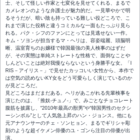
士、そして怪しい作家と七変化を見せてくれる、まるで
カメレオンのような弁護士が魅力的だ。一見華やかで明
るそうだが、暗い陰も持っている難しい役どころで、こ
れまで演じた役柄と違うコミカルな一面もたっぷり見ら
れる。パク・シフのファンにとっては見逃せない一作。
キム・ソヨンが担当するマ・ヘリは、容姿端麗、頭脳明
晰、温室育ちのお嬢様で韓国最強の美人検事のはずだ
が、その実態は単純ストレートな性格で、面倒なことや
しんどいことは絶対我慢ならないという身勝手な女。「I
RIS－アイリス－」で見せたカッコいい女性から、本作で
は空気の読めないKY女をどう可愛らしく演じているのか
が見どころだ。
見どころはまだまだある。ヘリがあこがれる先輩検事を
演じたのは、「推奴-チュノ-」で、みごとなチョコレート
腹筋を披露し、“2010年最高の獣男”や“韓国男性のセクシ
ーシンボル”として人気急上昇のハン・ジョンス。他にも
元アナウンサーのチェ・ソンヒョン、まるでギリシャ彫
刻のような超イケメン俳優のユ・ゴンら注目の俳優が出
演。