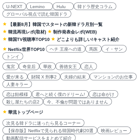
U-NEXT
Lemino
Hulu
韓ドラ歴史コラム
グローバル視点で読む韓国ドラ
【最新8月】韓国でスタートの新韓ドラ月別一覧
韓流再現レポ(取材)
制作発表会レポ(WEB)
韓国TV視聴率TOP10
どこよりも詳しい!キャスト紹介
ヘチ 王座への道
馬医
イ・サン
Netflix世界TOP10
トンイ
鬼宮
奇皇后
華政
善徳女王
恋人
愛が来る
財閥 X 刑事2
夫婦の結末
マンションのお仕事
人妻キラー
恋は飴模様
君へと続く僕のドリーム!
恋は命がけ
殺し屋たちの店2
今、不倫が問題ではありません
華流トップページ
次見る韓ドラに迷ったら見るコーナー
【保存版】Netflixで見られる韓国時代劇20選
映画レビュー
動画配信サービスをまとめて紹介