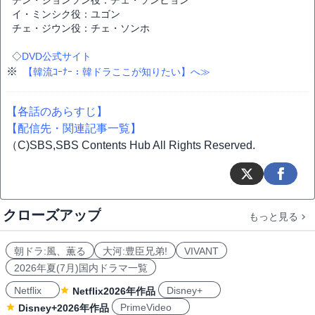
チン・ジョンソン役：チェ・ソンヒョン
イ・ミンシク役：ユゴン
チェ・ジウン役：チェ・ソンホ
◇
DVD公式サイト
※
【韓流ｺｰﾅｰ：韓ドラここが知りたい】へ≫
【各話のあらすじ】
【配信先・関連記事一覧】
（C)SBS,SBS Contents Hub All Rights Reserved.
クローズアップ
もっと見る
朝ドラ:風、薫る
大河:豊臣兄弟!
VIVANT
2026年夏(7月)国内ドラマ一覧
Netflix
Disney+
Netflix2026年作品
PrimeVideo
Disney+2026年作品