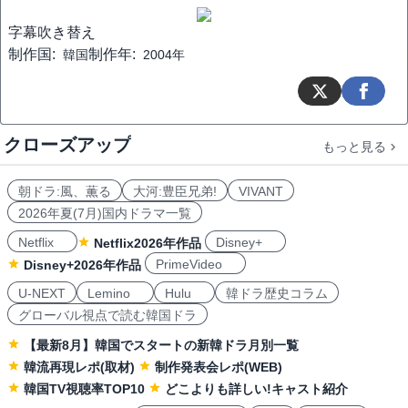
字幕
吹き替え
制作国:
制作年:
韓国
2004年
クローズアップ
もっと見る
朝ドラ:風、薫る
大河:豊臣兄弟!
VIVANT
2026年夏(7月)国内ドラマ一覧
Netflix
Disney+
Netflix2026年作品
PrimeVideo
Disney+2026年作品
U-NEXT
Lemino
Hulu
韓ドラ歴史コラム
グローバル視点で読む韓国ドラ
【最新8月】韓国でスタートの新韓ドラ月別一覧
韓流再現レポ(取材)
制作発表会レポ(WEB)
韓国TV視聴率TOP10
どこよりも詳しい!キャスト紹介