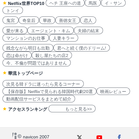
ヘチ 王座への道
馬医
イ・サン
Netflix世界TOP10
トンイ
鬼宮
奇皇后
華政
善徳女王
恋人
愛が来る
エージェント・キム
夫婦の結末
マンションのお仕事
人妻キラー
残念ながら明日も出勤
君へと続く僕のドリーム!
恋は命がけ
殺し屋たちの店2
今、不倫が問題ではありません
華流トップページ
次見る韓ドラに迷ったら見るコーナー
【保存版】Netflixで見られる韓国時代劇20選
映画レビュー
動画配信サービスをまとめて紹介
もっと見る>>
アクセスランキング
navicon 2007