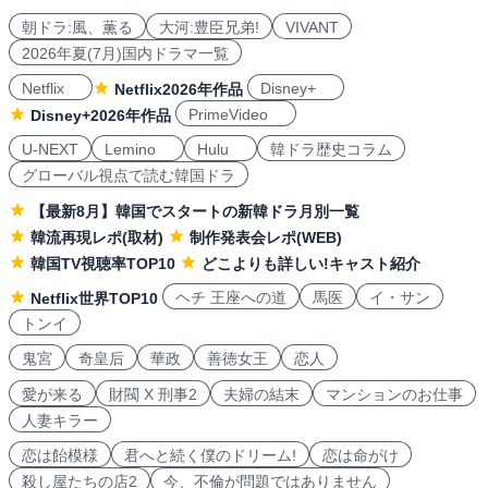
朝ドラ:風、薫る
大河:豊臣兄弟!
VIVANT
2026年夏(7月)国内ドラマ一覧
Netflix
Disney+
Netflix2026年作品
PrimeVideo
Disney+2026年作品
U-NEXT
Lemino
Hulu
韓ドラ歴史コラム
グローバル視点で読む韓国ドラ
【最新8月】韓国でスタートの新韓ドラ月別一覧
韓流再現レポ(取材)
制作発表会レポ(WEB)
韓国TV視聴率TOP10
どこよりも詳しい!キャスト紹介
ヘチ 王座への道
馬医
イ・サン
Netflix世界TOP10
トンイ
鬼宮
奇皇后
華政
善徳女王
恋人
愛が来る
財閥 X 刑事2
夫婦の結末
マンションのお仕事
人妻キラー
恋は飴模様
君へと続く僕のドリーム!
恋は命がけ
殺し屋たちの店2
今、不倫が問題ではありません