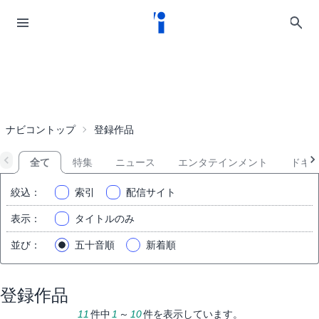
ナビコントップ
登録作品
全て
特集
ニュース
エンタテインメント
ドキ
絞込
：
索引
配信サイト
表示
：
タイトルのみ
並び
：
五十音順
新着順
登録作品
11
件中
1
～
10
件を表示しています。