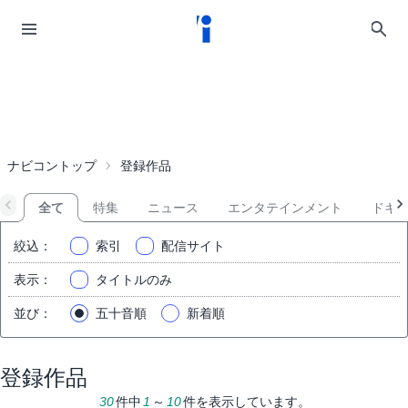
ナビコントップ
登録作品
全て
特集
ニュース
エンタテインメント
ドキ
絞込
：
索引
配信サイト
表示
：
タイトルのみ
並び
：
五十音順
新着順
登録作品
30
件中
1
～
10
件を表示しています。