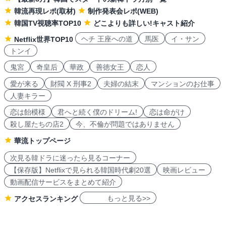
韓流再現レポ(取材)
制作発表会レポ(WEB)
韓国TV視聴率TOP10
どこよりも詳しい!キャスト紹介
ヘチ 王座への道
馬医
イ・サン
Netflix世界TOP10
トンイ
鬼宮
奇皇后
華政
善徳女王
恋人
愛が来る
財閥 X 刑事2
夫婦の結末
マンションのお仕事
人妻キラー
恋は飴模様
君へと続く僕のドリーム!
恋は命がけ
殺し屋たちの店2
今、不倫が問題ではありません
華流トップページ
次見る韓ドラに迷ったら見るコーナー
【保存版】Netflixで見られる韓国時代劇20選
映画レビュー
動画配信サービスをまとめて紹介
もっと見る>>
アクセスランキング