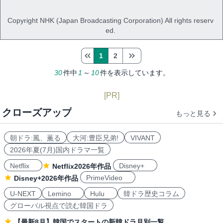
Copyright NHK (Japan Broadcasting Corporation) All rights reserv
ed.
1
2
30
件中
1
～
10
件を表示しています。
[PR]
クローズアップ
もっと見る
朝ドラ:風、薫る
大河:豊臣兄弟!
VIVANT
2026年夏(7月)国内ドラマ一覧
Netflix
Disney+
Netflix2026年作品
PrimeVideo
Disney+2026年作品
U-NEXT
Lemino
Hulu
韓ドラ歴史コラム
グローバル視点で読む韓国ドラ
【最新8月】韓国でスタートの新韓ドラ月別一覧