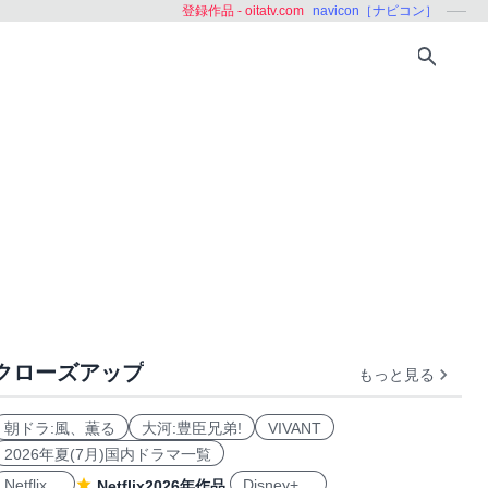
登録作品 - oitatv.com
navicon［ナビコン］
クローズアップ
もっと見る
ング
学ぶ
朝ドラ:風、薫る
大河:豊臣兄弟!
VIVANT
2026年夏(7月)国内ドラマ一覧
Netflix
Disney+
Netflix2026年作品