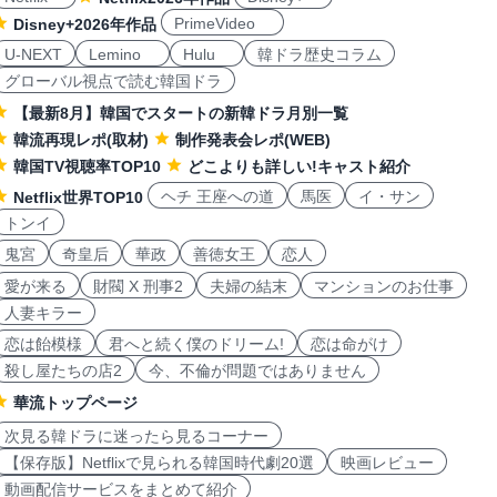
PrimeVideo
Disney+2026年作品
U-NEXT
Lemino
Hulu
韓ドラ歴史コラム
グローバル視点で読む韓国ドラ
【最新8月】韓国でスタートの新韓ドラ月別一覧
韓流再現レポ(取材)
制作発表会レポ(WEB)
韓国TV視聴率TOP10
どこよりも詳しい!キャスト紹介
ヘチ 王座への道
馬医
イ・サン
Netflix世界TOP10
トンイ
鬼宮
奇皇后
華政
善徳女王
恋人
愛が来る
財閥 X 刑事2
夫婦の結末
マンションのお仕事
人妻キラー
恋は飴模様
君へと続く僕のドリーム!
恋は命がけ
殺し屋たちの店2
今、不倫が問題ではありません
華流トップページ
次見る韓ドラに迷ったら見るコーナー
【保存版】Netflixで見られる韓国時代劇20選
映画レビュー
動画配信サービスをまとめて紹介