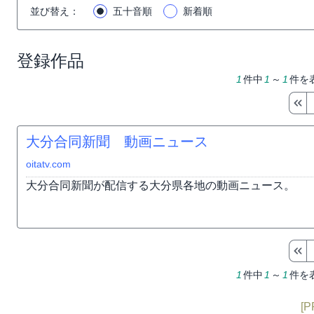
並び替え
：
五十音順
新着順
登録作品
1
件中
1
～
1
件を
大分合同新聞 動画ニュース
oitatv.com
大分合同新聞が配信する大分県各地の動画ニュース。
1
件中
1
～
1
件を
[P