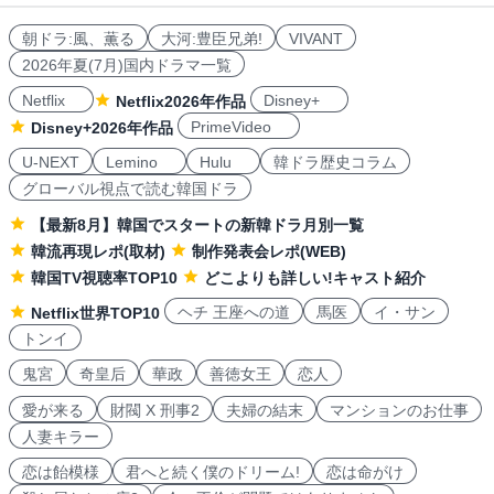
朝ドラ:風、薫る
大河:豊臣兄弟!
VIVANT
2026年夏(7月)国内ドラマ一覧
Netflix
Disney+
Netflix2026年作品
PrimeVideo
Disney+2026年作品
U-NEXT
Lemino
Hulu
韓ドラ歴史コラム
グローバル視点で読む韓国ドラ
【最新8月】韓国でスタートの新韓ドラ月別一覧
韓流再現レポ(取材)
制作発表会レポ(WEB)
韓国TV視聴率TOP10
どこよりも詳しい!キャスト紹介
ヘチ 王座への道
馬医
イ・サン
Netflix世界TOP10
トンイ
鬼宮
奇皇后
華政
善徳女王
恋人
愛が来る
財閥 X 刑事2
夫婦の結末
マンションのお仕事
人妻キラー
恋は飴模様
君へと続く僕のドリーム!
恋は命がけ