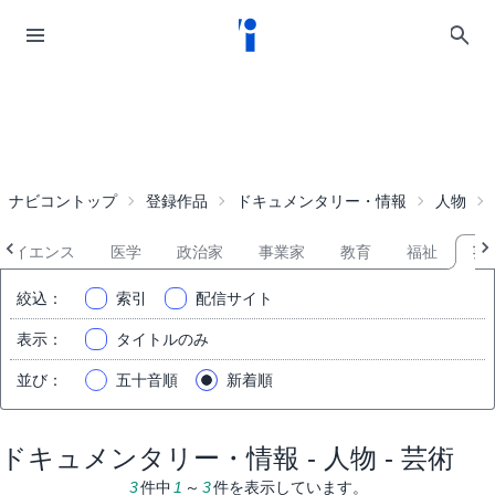
ナビコントップ
登録作品
ドキュメンタリー・情報
人物
サイエンス
医学
政治家
事業家
教育
福祉
芸
絞込
：
索引
配信サイト
表示
：
タイトルのみ
並び
：
五十音順
新着順
ドキュメンタリー・情報 - 人物 - 芸術
3
件中
1
～
3
件を表示しています。