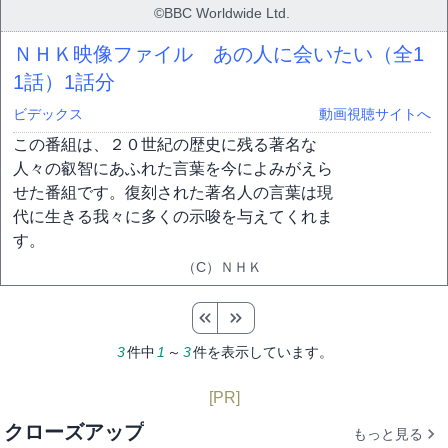
©BBC Worldwide Ltd.
ＮＨＫ映像ファイル あの人に会いたい（全1
1話）
1話分
ビデックス
動画視聴サイトへ
この番組は、２０世紀の歴史に残る著名な
人々の叡智にあふれた言葉を今によみがえら
せた番組です。復刻された著名人の言葉は現
代に生きる我々に多くの示唆を与えてくれま
す。
（C）ＮＨＫ
3
件中
1
～
3
件を表示しています。
[PR]
クローズアップ
もっと見る