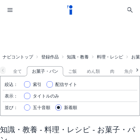
ナビコントップ
登録作品
知識・教養
料理・レシピ
お菓
全て
お菓子・パン
ご飯
めん類
肉
魚介
絞込
：
索引
配信サイト
表示
：
タイトルのみ
並び
：
五十音順
新着順
知識・教養 - 料理・レシピ - お菓子・パ
ン