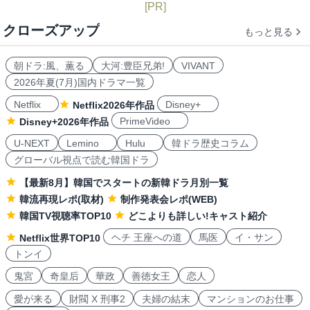
[PR]
クローズアップ
もっと見る
朝ドラ:風、薫る
大河:豊臣兄弟!
VIVANT
2026年夏(7月)国内ドラマ一覧
Netflix
Disney+
Netflix2026年作品
PrimeVideo
Disney+2026年作品
U-NEXT
Lemino
Hulu
韓ドラ歴史コラム
グローバル視点で読む韓国ドラ
【最新8月】韓国でスタートの新韓ドラ月別一覧
韓流再現レポ(取材)
制作発表会レポ(WEB)
韓国TV視聴率TOP10
どこよりも詳しい!キャスト紹介
ヘチ 王座への道
馬医
イ・サン
Netflix世界TOP10
トンイ
鬼宮
奇皇后
華政
善徳女王
恋人
愛が来る
財閥 X 刑事2
夫婦の結末
マンションのお仕事