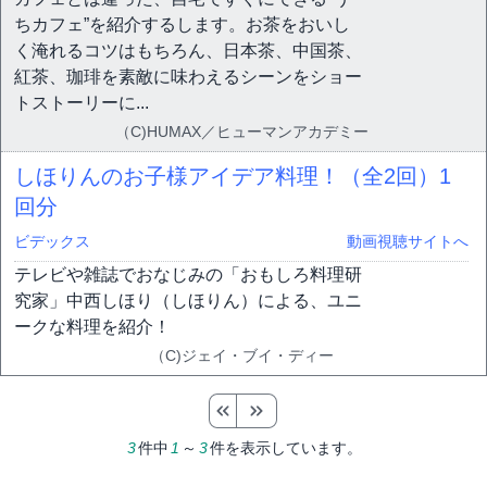
ちカフェ”を紹介するします。お茶をおいし
く淹れるコツはもちろん、日本茶、中国茶、
紅茶、珈琲を素敵に味わえるシーンをショー
トストーリーに...
（C)HUMAX／ヒューマンアカデミー
しほりんのお子様アイデア料理！（全2回）
1
回分
ビデックス
動画視聴サイトへ
テレビや雑誌でおなじみの「おもしろ料理研
究家」中西しほり（しほりん）による、ユニ
ークな料理を紹介！
（C)ジェイ・ブイ・ディー
3
件中
1
～
3
件を表示しています。