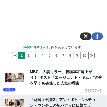
96584
件中
1
～
15
件を表示しています。
1
2
3
4
5
6
7
8
9
10
MBC「人妻キラー」視聴率右肩上が
り！“ポスト「エージェント・キム」”の座
を早くも確保した人気の理由
ドラマ
[09時37分]
「財閥 x 刑事2」アン・ボヒョン×チョ
ン・ウンチェの新バディに日韓で反