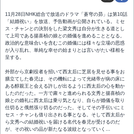
11月28日NHK総合で放送のドラマ「蒼穹の昴」は第10話
「結婚祝い」を放送、予告動画が公開されている。ミセ
ス・チャンとの決別をした梁文秀は自分が生きる道とし
て上司である揚喜楨の娘との婚儀を進めることとなる。
政治的な意味合いを含むこの婚儀には様々な立場の思惑
が入り乱れ、単純な幸せの始まりとは言いがたい様相を
呈する。
外部から京劇役者を招いて西太后に芝居を見せる事をお
膳立てした春児は、その機転によって光緒帝が病の床に
ある醇親王と会える許しが出るように西太后の心を動か
したのだった。一方で粛々と進められる文秀と揚喜楨の
娘との婚礼に西太后は乗り気となり、自らが婚儀を取り
仕切ると俄然張り切るのだった。そしてその手伝いにミ
セス・チャンも借り出される事となる。そして西太后か
ら文秀への結婚祝いを届ける名代を春児が受けるのだ
が、その祝いの品が新たなる波紋となっていく…