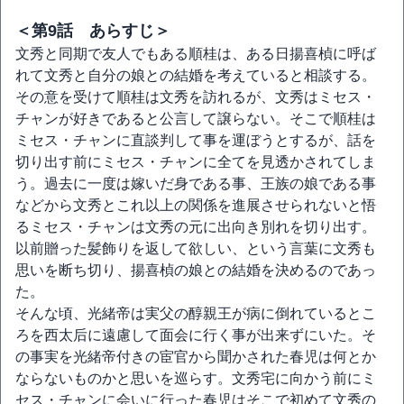
＜第9話 あらすじ＞
文秀と同期で友人でもある順桂は、ある日揚喜楨に呼ば
れて文秀と自分の娘との結婚を考えていると相談する。
その意を受けて順桂は文秀を訪れるが、文秀はミセス・
チャンが好きであると公言して譲らない。そこで順桂は
ミセス・チャンに直談判して事を運ぼうとするが、話を
切り出す前にミセス・チャンに全てを見透かされてしま
う。過去に一度は嫁いだ身である事、王族の娘である事
などから文秀とこれ以上の関係を進展させられないと悟
るミセス・チャンは文秀の元に出向き別れを切り出す。
以前贈った髪飾りを返して欲しい、という言葉に文秀も
思いを断ち切り、揚喜楨の娘との結婚を決めるのであっ
た。
そんな頃、光緒帝は実父の醇親王が病に倒れているとこ
ろを西太后に遠慮して面会に行く事が出来ずにいた。そ
の事実を光緒帝付きの宦官から聞かされた春児は何とか
ならないものかと思いを巡らす。文秀宅に向かう前にミ
セス・チャンに会いに行った春児はそこで初めて文秀の