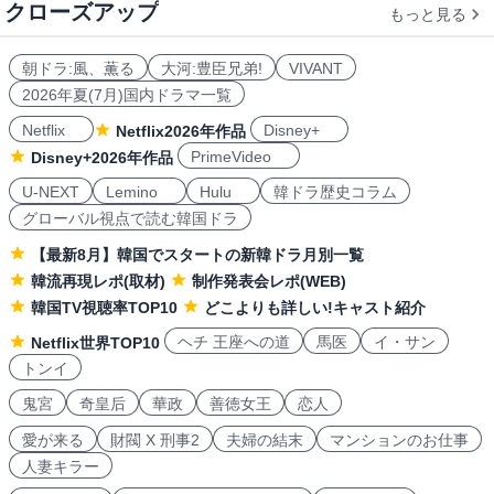
クローズアップ
もっと見る
朝ドラ:風、薫る
大河:豊臣兄弟!
VIVANT
2026年夏(7月)国内ドラマ一覧
Netflix
Disney+
Netflix2026年作品
PrimeVideo
Disney+2026年作品
U-NEXT
Lemino
Hulu
韓ドラ歴史コラム
グローバル視点で読む韓国ドラ
【最新8月】韓国でスタートの新韓ドラ月別一覧
韓流再現レポ(取材)
制作発表会レポ(WEB)
韓国TV視聴率TOP10
どこよりも詳しい!キャスト紹介
ヘチ 王座への道
馬医
イ・サン
Netflix世界TOP10
トンイ
鬼宮
奇皇后
華政
善徳女王
恋人
愛が来る
財閥 X 刑事2
夫婦の結末
マンションのお仕事
人妻キラー