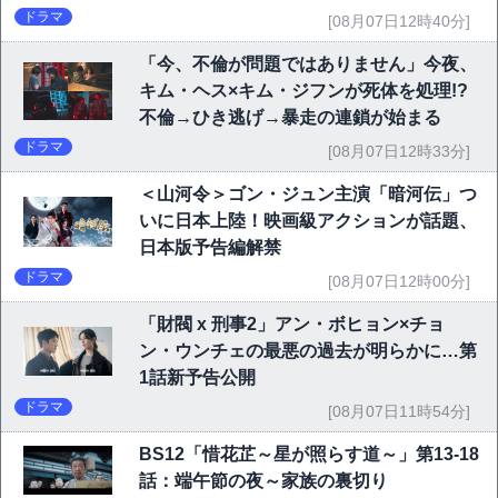
ドラマ
[08月07日12時40分]
「今、不倫が問題ではありません」今夜、
キム・ヘス×キム・ジフンが死体を処理!?
不倫→ひき逃げ→暴走の連鎖が始まる
ドラマ
[08月07日12時33分]
＜山河令＞ゴン・ジュン主演「暗河伝」つ
いに日本上陸！映画級アクションが話題、
日本版予告編解禁
ドラマ
[08月07日12時00分]
「財閥 x 刑事2」アン・ボヒョン×チョ
ン・ウンチェの最悪の過去が明らかに…第
1話新予告公開
ドラマ
[08月07日11時54分]
BS12「惜花芷～星が照らす道～」第13-18
話：端午節の夜～家族の裏切り