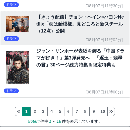
ドラマ
[08月07日11時30分]
【きょう配信】チョン・ヘイン×ハヨンNe
tflix「恋は飴模様」見どころと新スチール
（12点）公開
ドラマ
[08月07日11時02分]
ジャン・リンホーが表紙を飾る「中国ドラ
マが好き！」第3弾発売へ 「逐玉：翡翠
の君」30ページ総力特集＆限定特典も
ドラマ
[08月07日11時00分]
1
2
3
4
5
6
7
8
9
10
96584
件中
1
～
15
件を表示しています。