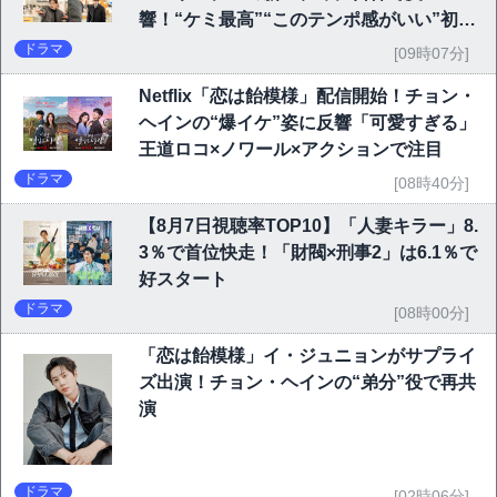
響！“ケミ最高”“このテンポ感がいい”初回
6.1％で好発進
ドラマ
[09時07分]
Netflix「恋は飴模様」配信開始！チョン・
ヘインの“爆イケ”姿に反響「可愛すぎる」
王道ロコ×ノワール×アクションで注目
ドラマ
[08時40分]
【8月7日視聴率TOP10】「人妻キラー」8.
3％で首位快走！「財閥×刑事2」は6.1％で
好スタート
ドラマ
[08時00分]
「恋は飴模様」イ・ジュニョンがサプライ
ズ出演！チョン・ヘインの“弟分”役で再共
演
ドラマ
[02時06分]