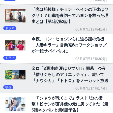
「恋は飴模様」チョン・ヘインの正体はヤ
クザ！？組織を裏切ってハヨンを救った理
由とは【第1話第2話】
ドラマ
[08月07日19時41分]
今夜、コン・ヒョジンらに迫る謎の危機
「人妻キラー」営業3課のワークショップ
が一転サバイバルに
ドラマ
[08月07日18時30分]
金ロ「3週連続 夏はジブリ!!」開幕 今夜
『借りぐらしのアリエッティ』、続いて
『ナウシカ』『トトロ』をノーカット放送
映画
[08月07日14時17分]
「Ｔシャツが乾くまで」ラスト1分の衝
撃！松ケンが蒼井優の元に戻ってきた【第
5話ネタバレと第6話予告】