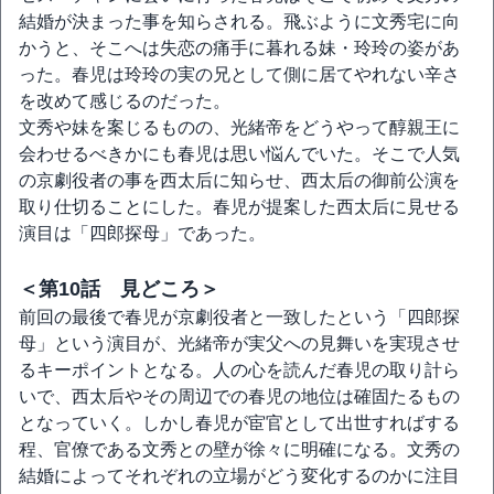
結婚が決まった事を知らされる。飛ぶように文秀宅に向
かうと、そこへは失恋の痛手に暮れる妹・玲玲の姿があ
った。春児は玲玲の実の兄として側に居てやれない辛さ
を改めて感じるのだった。
文秀や妹を案じるものの、光緒帝をどうやって醇親王に
会わせるべきかにも春児は思い悩んでいた。そこで人気
の京劇役者の事を西太后に知らせ、西太后の御前公演を
取り仕切ることにした。春児が提案した西太后に見せる
演目は「四郎探母」であった。
＜第10話 見どころ＞
前回の最後で春児が京劇役者と一致したという「四郎探
母」という演目が、光緒帝が実父への見舞いを実現させ
るキーポイントとなる。人の心を読んだ春児の取り計ら
いで、西太后やその周辺での春児の地位は確固たるもの
となっていく。しかし春児が宦官として出世すればする
程、官僚である文秀との壁が徐々に明確になる。文秀の
結婚によってそれぞれの立場がどう変化するのかに注目