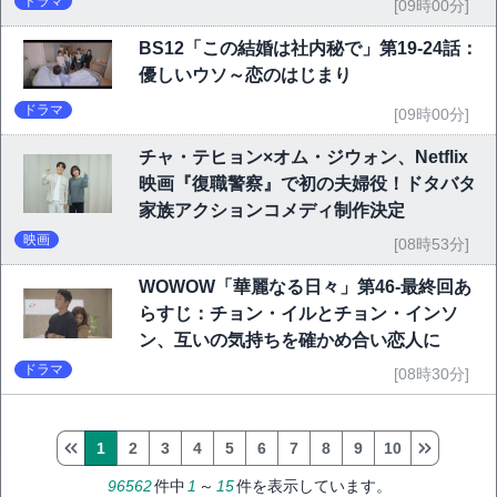
ドラマ
[09時00分]
BS12「この結婚は社内秘で」第19-24話：
優しいウソ～恋のはじまり
ドラマ
[09時00分]
チャ・テヒョン×オム・ジウォン、Netflix
映画『復職警察』で初の夫婦役！ドタバタ
家族アクションコメディ制作決定
映画
[08時53分]
WOWOW「華麗なる日々」第46-最終回あ
らすじ：チョン・イルとチョン・インソ
ン、互いの気持ちを確かめ合い恋人に
ドラマ
[08時30分]
1
2
3
4
5
6
7
8
9
10
96562
件中
1
～
15
件を表示しています。