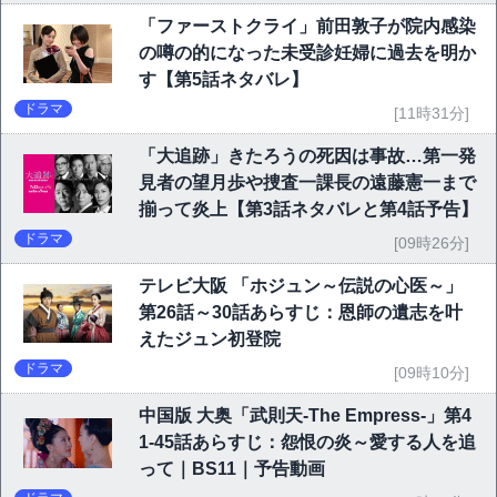
「ファーストクライ」前田敦子が院内感染
の噂の的になった未受診妊婦に過去を明か
す【第5話ネタバレ】
ドラマ
[11時31分]
「大追跡」きたろうの死因は事故…第一発
見者の望月歩や捜査一課長の遠藤憲一まで
揃って炎上【第3話ネタバレと第4話予告】
ドラマ
[09時26分]
テレビ大阪 「ホジュン～伝説の心医～」
第26話～30話あらすじ：恩師の遺志を叶
えたジュン初登院
ドラマ
[09時10分]
中国版 大奥「武則天-The Empress-」第4
1-45話あらすじ：怨恨の炎～愛する人を追
って｜BS11｜予告動画