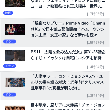
な愛』、ヴェネツィア・トロントに続きニ
ューヨーク映画祭にも正式招待 世界3大
映画祭で快挙｜Netflix映画
映画
[17時26分]
「親密なリプリー」Prime Video「Chann
el K」で日本独占配信開始！ハム・ウンジ
ョン主演「女王の家」など新作も続々
ドラマ
[15時57分]
BS11「太陽を飲み込んだ女」第31-35話あ
らすじ：ドゥシクは自宅にルシアを招待
ドラマ
[14時24分]
「人妻キラー」コン・ヒョジンVSハ・ユ
ルリの毒を巡る対決！15年前“クリスマス
狙撃事件”の真相が明らかに
ドラマ
[13時34分]
橋本環奈、恋リアに大爆笑！チェ・ジョン