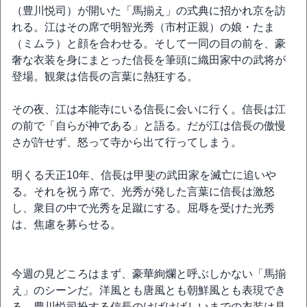
（豊川悦司）が開いた「馬揃え」の式典に招かれ京を訪
れる。江はその席で明智光秀（市村正親）の娘・たま
（ミムラ）と顔を合わせる。そして一同の目の前を、豪
奢な衣装を身にまとった信長を筆頭に織田家中の武将が
登場。観衆は信長の言葉に熱狂する。
その夜、江は本能寺にいる信長に会いに行く。信長は江
の前で「自らが神である」と語る。だが江は信長の傲慢
さが許せず、怒って寺から出て行ってしまう。
明くる天正10年、信長は甲斐の武田家を滅亡に追いや
る。それを祝う席で、光秀が発した言葉に信長は激怒
し、衆目の中で光秀を足蹴にする。屈辱を受けた光秀
は、焦慮を募らせる。
今週の見どころはまず、豪華絢爛と呼ぶしかない「馬揃
え」のシーンだ。洋風とも唐風とも朝鮮風とも表現でき
る、豊川悦司扮する信長のけばけばしいまでの衣装は見