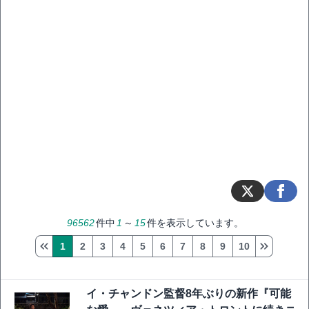
96562
件中
1
～
15
件を表示しています。
1
2
3
4
5
6
7
8
9
10
イ・チャンドン監督8年ぶりの新作『可能