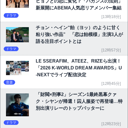
ヒョプとの恋に変化？「バカンスの法則」
新展開にABEMA人気恋リアメンバー集結
ドラマ
[13時18分]
チョン・ヘイン“飴（ヨッ）のように甘く
粘り強い作品” 「恋は飴模様」主演3人が
語る注目ポイントとは
ドラマ
[12時57分]
LE SSERAFIM、ATEEZ、RIIZEら出演！
「2026 K-WORLD DREAM AWARDS」U
-NEXTでライブ配信決定
音楽
[12時45分]
「財閥×刑事2」シーズン1最終黒幕クァ
ク・シヤンが帰還！囚人服姿で再登場…特
別出演リレーのトップバッターに
ドラマ
[12時23分]