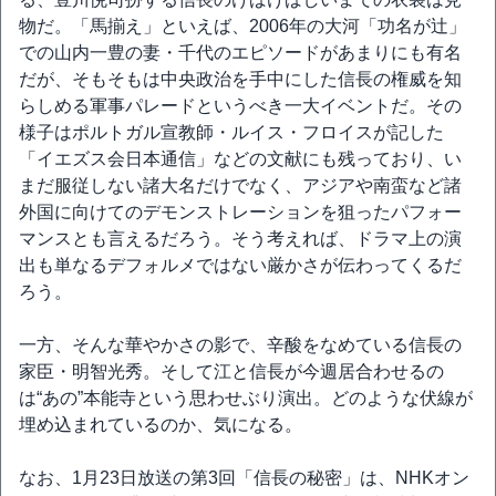
物だ。「馬揃え」といえば、2006年の大河「功名が辻」
での山内一豊の妻・千代のエピソードがあまりにも有名
だが、そもそもは中央政治を手中にした信長の権威を知
らしめる軍事パレードというべき一大イベントだ。その
様子はポルトガル宣教師・ルイス・フロイスが記した
「イエズス会日本通信」などの文献にも残っており、い
まだ服従しない諸大名だけでなく、アジアや南蛮など諸
外国に向けてのデモンストレーションを狙ったパフォー
マンスとも言えるだろう。そう考えれば、ドラマ上の演
出も単なるデフォルメではない厳かさが伝わってくるだ
ろう。
一方、そんな華やかさの影で、辛酸をなめている信長の
家臣・明智光秀。そして江と信長が今週居合わせるの
は“あの”本能寺という思わせぶり演出。どのような伏線が
埋め込まれているのか、気になる。
なお、1月23日放送の第3回「信長の秘密」は、NHKオン