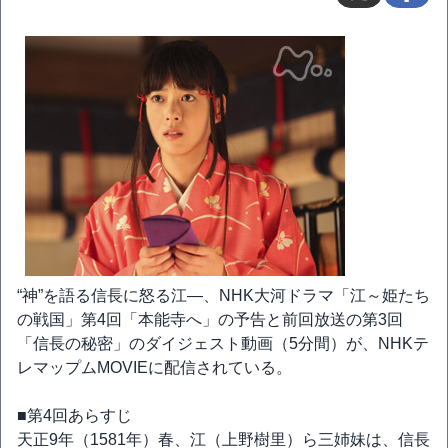
“神”を語る信長に怒る江―、NHK大河ドラマ「江～姫たち
の戦国」第4回「本能寺へ」の予告と前回放送の第3回
「信長の秘密」のダイジェスト動画（5分間）が、NHKテ
レマップムMOVIEに配信されている。
■第4回あらすじ
天正9年（1581年）春、江（上野樹里）ら三姉妹は、信長