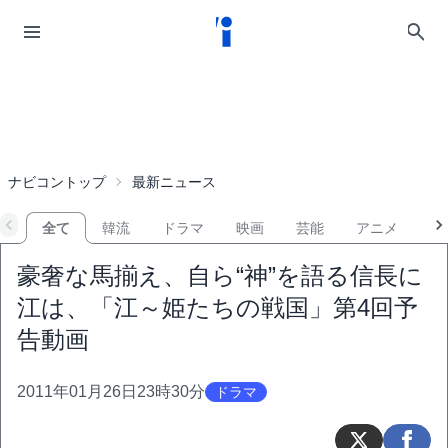
ナビコントップ
最新ニュース
全て
韓流
ドラマ
映画
芸能
アニメ
音
豪奢な馬揃え、自ら“神”を語る信長に
江は、「江～姫たちの戦国」第4回予
告動画
2011年01月26日23時30分
ドラマ