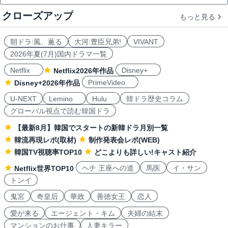
クローズアップ
もっと見る
朝ドラ:風、薫る
大河:豊臣兄弟!
VIVANT
2026年夏(7月)国内ドラマ一覧
Netflix
Disney+
Netflix2026年作品
PrimeVideo
Disney+2026年作品
U-NEXT
Lemino
Hulu
韓ドラ歴史コラム
グローバル視点で読む韓国ドラ
【最新8月】韓国でスタートの新韓ドラ月別一覧
韓流再現レポ(取材)
制作発表会レポ(WEB)
韓国TV視聴率TOP10
どこよりも詳しい!キャスト紹介
ヘチ 王座への道
馬医
イ・サン
Netflix世界TOP10
トンイ
鬼宮
奇皇后
華政
善徳女王
恋人
愛が来る
エージェント・キム
夫婦の結末
マンションのお仕事
人妻キラー