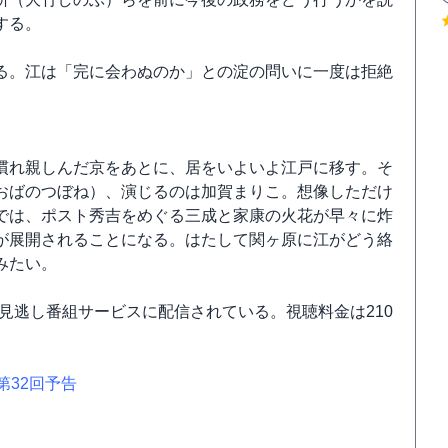
する。
る。江は「完に会わぬのか」との淀の問いに一度は拒絶
慣れ親しんだ京をあとに、居をいよいよ江戸に移す。そ
おばのつぼね）、演じるのは加賀まりこ。想像しただけ
では、ポスト秀吉をめぐる三成と家康の火花が早々に炸
が展開されることになる。はたして関ヶ原に江がどう絡
みたい。
の見逃し番組サービスに配信されている。視聴料金は210
第32回予告