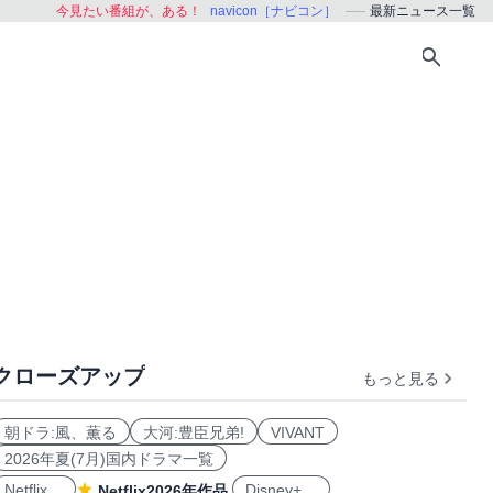
今見たい番組が、ある！
navicon［ナビコン］
最新ニュース一覧
クローズアップ
もっと見る
朝ドラ:風、薫る
大河:豊臣兄弟!
VIVANT
2026年夏(7月)国内ドラマ一覧
Netflix
Disney+
Netflix2026年作品