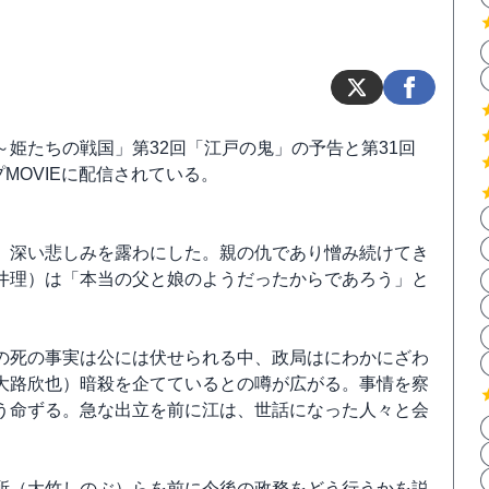
姫たちの戦国」第32回「江戸の鬼」の予告と第31回
MOVIEに配信されている。
、深い悲しみを露わにした。親の仇であり憎み続けてき
井理）は「本当の父と娘のようだったからであろう」と
の死の事実は公には伏せられる中、政局はにわかにざわ
大路欣也）暗殺を企てているとの噂が広がる。事情を察
う命ずる。急な出立を前に江は、世話になった人々と会
所（大竹しのぶ）らを前に今後の政務をどう行うかを説