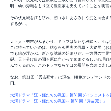
明、幼い秀頼をもり立て豊臣家を支えていくことを明言
その伏見城を江も訪れ、初（水川あさみ）や淀と面会す
するが…。
天下人・秀吉がみまかり、ドラマは新たな段階へ。江は
こに待っていたのは、姑ならぬ秀忠の乳母・大姥局（お
でも絵が浮かぶ、新たな試練の始まりだ。一方男の世界
裂。天下分け目の関ヶ原に向かってめまぐるしい心理戦
んでくるのか、このドラマならではの展開を念頭に楽し
なお、第31回「秀吉死す」は現在、NHKオンデマンド
円。
大河ドラマ「江～姫たちの戦国」第31回ダイジェスト＆
大河ドラマ 江～姫たちの戦国～ 第31回「秀吉死す」