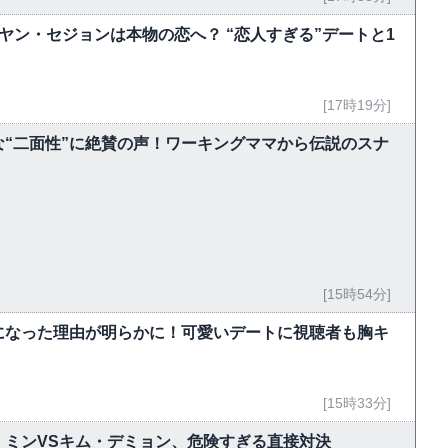
ヤン・セジョンは本物の恋へ？ “恋人すぎる”デートと1
[17時19分]
“二面性”に絶賛の声！ワーキングママから伝説のスナ
[15時54分]
になった理由が明らかに！可愛いデートに視聴者も胸キ
[15時33分]
・ミンVSキム・デミョン、危険すぎる直接対決