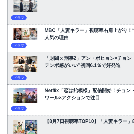
ドラマ
MBC「人妻キラー」視聴率右肩上がり！
人気の理由
ドラマ
「財閥 x 刑事2」アン・ボヒョン×チョ
テンポ感がいい”初回6.1％で好発進
ドラマ
Netflix「恋は飴模様」配信開始！チョ
ワール×アクションで注目
ドラマ
【8月7日視聴率TOP10】「人妻キラー」