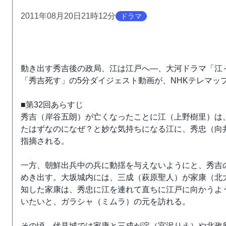
2011年08月20日21時12分
ドラマ
動き出す秀吉後の政局、江は江戸へ―、大河ドラマ「江～
「秀吉死す」の5分ダイジェスト動画が、NHKテレマップ
■第32回あらすじ
秀吉（岸谷五朗）が亡くなったことに江（上野樹里）は
たはずなのになぜ？と妙な気持ちになる江に、秀忠（向
指摘される。
一方、朝鮮出兵中の兵に動揺を与えないようにと、秀吉
めき出す。大坂城内には、三成（萩原聖人）が家康（北
知した家康は、秀忠に江を連れて直ちに江戸に向かうよ
いたいと、ガラシャ（ミムラ）の元を訪れる。
その頃、伏見城では家康と三成が淀（宮沢りえ）や北政