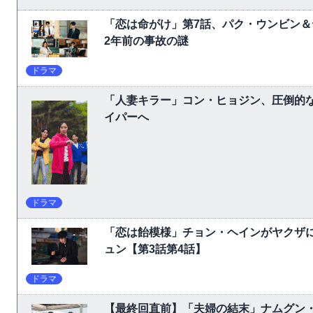
「恋は命がけ」第7話、パク・ウンビン＆
2年前の事故の謎
ドラマ
「人妻キラー」コン・ヒョジン、圧倒的な
イパーへ
ドラマ
「恋は飴模様」チョン・ヘインがヤクザ
ュン【第3話第4話】
ドラマ
【最終回直前】「夫婦の結末」ナムグン