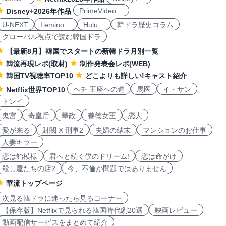
PrimeVideo
Disney+2026年作品
U-NEXT
Lemino
Hulu
韓ドラ歴史コラム
グローバル視点で読む韓国ドラ
【最新8月】韓国でスタートの新韓ドラ月別一覧
韓流再現レポ(取材)
制作発表会レポ(WEB)
韓国TV視聴率TOP10
どこよりも詳しい!キャスト紹介
ヘチ 王座への道
馬医
イ・サン
Netflix世界TOP10
トンイ
鬼宮
奇皇后
華政
善徳女王
恋人
愛が来る
財閥 X 刑事2
夫婦の結末
マンションのお仕事
人妻キラー
恋は飴模様
君へと続く僕のドリーム!
恋は命がけ
殺し屋たちの店2
今、不倫が問題ではありません
華流トップページ
次見る韓ドラに迷ったら見るコーナー
【保存版】Netflixで見られる韓国時代劇20選
映画レビュー
動画配信サービスをまとめて紹介