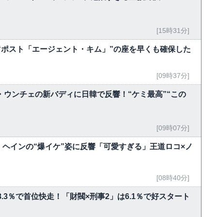
[15時31分]
“ポスト「エージェント・キム」”の座を早くも確保した
[09時37分]
ン・ウンチェの新バディに日韓で反響！“ケミ最高”“この
[09時07分]
ン・ヘインの“爆イケ”姿に反響「可愛すぎる」王道ロコ×ノ
[08時40分]
8.3％で首位快走！「財閥×刑事2」は6.1％で好スタート