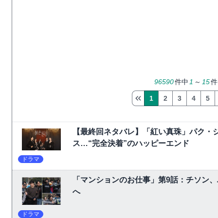
96590
件中
1
～
15
件
1
2
3
4
5
【最終回ネタバレ】「紅い真珠」パク・
ス…“完全決着”のハッピーエンド
ドラマ
「マンションのお仕事」第9話：チソン
へ
ドラマ