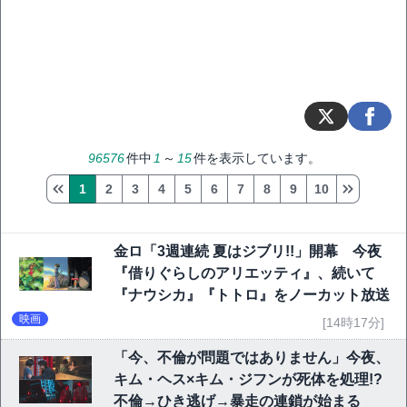
96576
件中
1
～
15
件を表示しています。
1
2
3
4
5
6
7
8
9
10
金ロ「3週連続 夏はジブリ!!」開幕 今夜
『借りぐらしのアリエッティ』、続いて
『ナウシカ』『トトロ』をノーカット放送
映画
[14時17分]
「今、不倫が問題ではありません」今夜、
キム・ヘス×キム・ジフンが死体を処理!?
不倫→ひき逃げ→暴走の連鎖が始まる