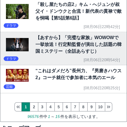
「殺し屋たちの店2」キム・へジュンが叔
父イ・ドンウクと合流！新代表の貫禄で敵
を恫喝【第5話第6話】
ドラマ
[08月06日22時42分]
【あすから】「完璧な家族」WOWOWで
一挙放送！行定勲監督が演出した話題の韓
国ミステリー（全話あらすじ）
ドラマ
[08月06日20時54分]
“これはダメだろ”長州力、『男磨きハウス
2』コーチ就任で参加者に本気のエール
芸能
[08月06日20時25分]
1
2
3
4
5
6
7
8
9
10
96576
件中
1
～
15
件を表示しています。