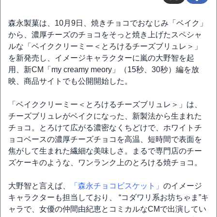
森永製菓は、10月9日、焼きチョコでおなじみ「ベイク」
から、濃厚チーズのチョコをそっと焼き上げたスペシャ
ルな「ベイククリーミー＜とろけるチーズブリュレ＞」
を新発売し、イメージキャラクターに嵐の大野智を起
用、新CM「my creamy meory」（15秒、30秒）編を放
映、商品サイトでも公開開始した。
「ベイククリーミー＜とろけるチーズブリュレ＞」は、
チーズブリュレがベイクになった、新製法から生まれた
チョコ。とろけて広がる濃密なくちどけで、ホワイトチ
ョコベースの濃厚チーズチョコを高温、短時間で表面を
焦がして生まれた繊細な美味しさ。まるで専門店のチー
ズケーキのような、ワンランク上のとろける焼チョコ。
大野智と言えば、
「森永チョコビスケット」
のイメージ
キャラクターも担当しており、 “コダワリ系お坊ちゃま”キ
ャラで、女優の仲間由紀恵とコミカルなCMで出演してい