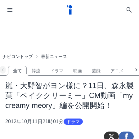
ナビコントップ
最新ニュース
全て
韓流
ドラマ
映画
芸能
アニメ
音
嵐・大野智がヨン様に？11日、森永製
菓「ベイククリーミー」CM動画「my
creamy meory」編を公開開始！
2012年10月11日21時01分
ドラマ