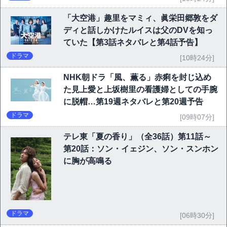
「大空港」趣里をマミィ、眞栄田郷敦をダ
ディと話しかけたルイスは父のDVを知っ
ていた【第3話ネタバレと第4話予告】
ドラマ
[10時24分]
NHK朝ドラ「風、薫る」赤痢を封じ込め
た見上愛と上坂樹里の看護婦としての手腕
に脱帽…第19週ネタバレと第20週予告
ドラマ
[09時07分]
テレ東「夏の香り」（全36話）第11話～
第20話：ソン・イェジン、ソン・スンホン
に胸が高鳴る
ドラマ
[06時30分]