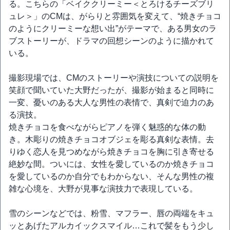
る。こちらの「ベイククリーミー＜とろけるチーズブリ
ュレ＞」のCMは、がらりと雰囲気を変えて、“焼きチョコ
のようにクリーミーな想い出”がテーマで、ある男女のラ
ブストーリーが、ドラマの回想シーンのように描かれて
いる。
撮影現場では、CMのストーリーや演技についての説明を
笑顔で聞いていた大野だったが、撮影が始まると同時に
一変、憂いのある大人な男性の表情で、真剣で迫力のあ
る演技。
焼きチョコを食べながらピアノを弾く魅惑的な体の動
き。木彫りの焼きチョコオブジェを彫る真剣な表情。去
りゆく恋人を見つめながら焼きチョコを胸に引き寄せる
絶妙な間。ついには、女性を愛しているのか焼きチョコ
を愛しているのか自分でもわからない、そんな男性の複
雑な心境を、大野が見事な演技力で表現している。
雪のシーンなどでは、粉雪、マフラー、唇の両端をキュ
ッとあげたアルカイックスマイル…これで髪をもう少し