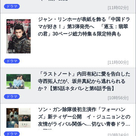
ドラマ
[11時02分]
ジャン・リンホーが表紙を飾る「中国ドラ
マが好き！」第3弾発売へ 「逐玉：翡翠
の君」30ページ総力特集＆限定特典も
ドラマ
[11時00分]
「ラストノート」内田有紀に愛を告白した
寺西拓人だが、坂井真紀から逃れられる
か？【第5話ネタバレと第6話予告】
ドラマ
[10時56分]
ソン・ガン除隊後初主演作「フォーハン
ズ」新ティザー公開 イ・ジュニョンとの
友情がライバル関係へ…切ない青春ドラマ
に期待
ドラマ
[10時24分]