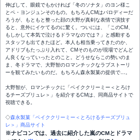
伸ばして、眼鏡でもかければ「冬のソナタ」のヨン様こ
とペ・ヨンジュンそのもの。もちろんCMはパロディーだ
ろうが、もともと整った顔の大野が真剣な表情で演技す
ると、意外にイケてるのに驚く。ついには、「このCM、
もしかして本気で泣けるドラマなのでは？」と感動する
スタッフも出てきたほど。本人も相当乗ってきたのか、
アドリブもたっぷり入れて、CMそのものが現場でどんど
ん良くなっていったとのこと。どうせならこの勢いのま
ま、冬ドラマで、大野智のロマンチックなラブストーリ
ーを観てみたいものだ。もちろん森永製菓の提供で…。
大野智が、ロマンチックに「ベイククリーミー＜とろけ
るチーズブリュレ＞」を紹介するCMは、同商品サイトで
視聴できる。
◇
森永製菓「ベイククリーミー＜とろけるチーズブリュ
レ＞」商品サイト
※ナビコンでは、過去に紹介した嵐のCMとドラマ