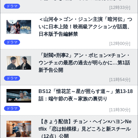
ドラマ
[12時33分]
＜山河令＞ゴン・ジュン主演「暗河伝」つ
いに日本上陸！映画級アクションが話題、
日本版予告編解禁
ドラマ
[12時00分]
「財閥×刑事2」アン・ボヒョン×チョン・
ウンチェの最悪の過去が明らかに…第1話
新予告公開
ドラマ
[11時54分]
BS12「惜花芷～星が照らす道～」第13-18
話：端午節の夜～家族の裏切り
ドラマ
[11時30分]
【きょう配信】チョン・ヘイン×ハヨンNe
tflix「恋は飴模様」見どころと新スチール
（12点）公開