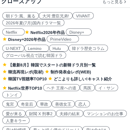
クローズアップ
もっと見る
朝ドラ:風、薫る
大河:豊臣兄弟!
VIVANT
2026年夏(7月)国内ドラマ一覧
Netflix
Disney+
Netflix2026年作品
PrimeVideo
Disney+2026年作品
U-NEXT
Lemino
Hulu
韓ドラ歴史コラム
グローバル視点で読む韓国ドラ
【最新8月】韓国でスタートの新韓ドラ月別一覧
韓流再現レポ(取材)
制作発表会レポ(WEB)
韓国TV視聴率TOP10
どこよりも詳しい!キャスト紹介
ヘチ 王座への道
馬医
イ・サン
Netflix世界TOP10
トンイ
鬼宮
奇皇后
華政
善徳女王
恋人
愛が来る
財閥 X 刑事2
夫婦の結末
マンションのお仕事
人妻キラー