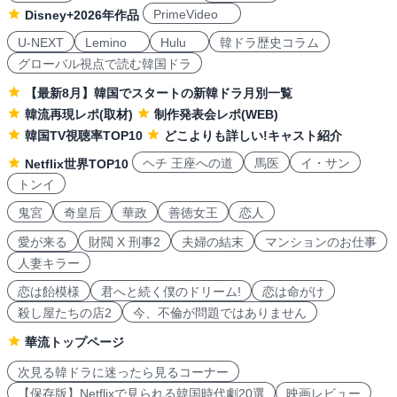
PrimeVideo
Disney+2026年作品
U-NEXT
Lemino
Hulu
韓ドラ歴史コラム
グローバル視点で読む韓国ドラ
【最新8月】韓国でスタートの新韓ドラ月別一覧
韓流再現レポ(取材)
制作発表会レポ(WEB)
韓国TV視聴率TOP10
どこよりも詳しい!キャスト紹介
ヘチ 王座への道
馬医
イ・サン
Netflix世界TOP10
トンイ
鬼宮
奇皇后
華政
善徳女王
恋人
愛が来る
財閥 X 刑事2
夫婦の結末
マンションのお仕事
人妻キラー
恋は飴模様
君へと続く僕のドリーム!
恋は命がけ
殺し屋たちの店2
今、不倫が問題ではありません
華流トップページ
次見る韓ドラに迷ったら見るコーナー
【保存版】Netflixで見られる韓国時代劇20選
映画レビュー