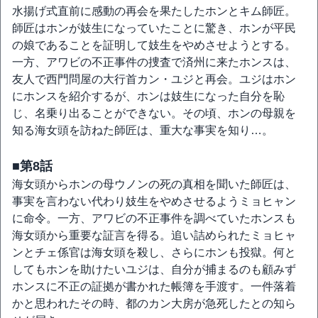
水揚げ式直前に感動の再会を果たしたホンとキム師匠。
師匠はホンが妓生になっていたことに驚き、ホンが平民
の娘であることを証明して妓生をやめさせようとする。
一方、アワビの不正事件の捜査で済州に来たホンスは、
友人で西門問屋の大行首カン・ユジと再会。ユジはホン
にホンスを紹介するが、ホンは妓生になった自分を恥
じ、名乗り出ることができない。その頃、ホンの母親を
知る海女頭を訪ねた師匠は、重大な事実を知り…。
■第8話
海女頭からホンの母ウノンの死の真相を聞いた師匠は、
事実を言わない代わり妓生をやめさせるようミョヒャン
に命令。一方、アワビの不正事件を調べていたホンスも
海女頭から重要な証言を得る。追い詰められたミョヒャ
ンとチェ係官は海女頭を殺し、さらにホンも投獄。何と
してもホンを助けたいユジは、自分が捕まるのも顧みず
ホンスに不正の証拠が書かれた帳簿を手渡す。一件落着
かと思われたその時、都のカン大房が急死したとの知ら