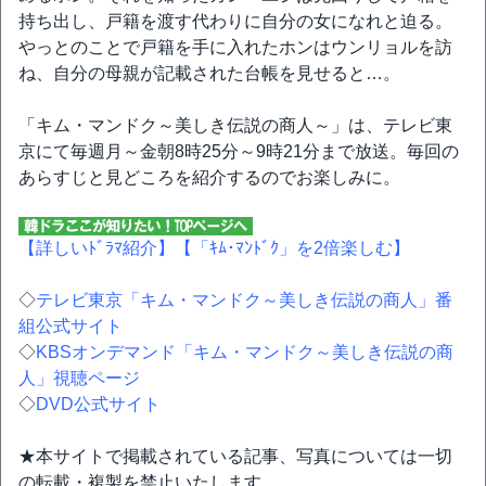
持ち出し、戸籍を渡す代わりに自分の女になれと迫る。
やっとのことで戸籍を手に入れたホンはウンリョルを訪
ね、自分の母親が記載された台帳を見せると…。
「キム・マンドク～美しき伝説の商人～」は、テレビ東
京にて毎週月～金朝8時25分～9時21分まで放送。毎回の
あらすじと見どころを紹介するのでお楽しみに。
【詳しいﾄﾞﾗﾏ紹介】
【「ｷﾑ･ﾏﾝﾄﾞｸ」を2倍楽しむ】
◇
テレビ東京「キム・マンドク～美しき伝説の商人」番
組公式サイト
◇
KBSオンデマンド「キム・マンドク～美しき伝説の商
人」視聴ページ
◇
DVD公式サイト
★本サイトで掲載されている記事、写真については一切
の転載・複製を禁止いたします。