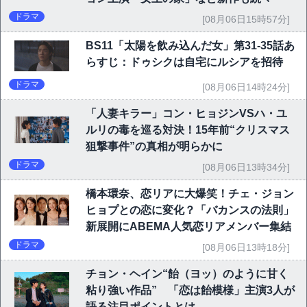
ドラマ
[08月06日15時57分]
BS11「太陽を飲み込んだ女」第31-35話あ
らすじ：ドゥシクは自宅にルシアを招待
ドラマ
[08月06日14時24分]
「人妻キラー」コン・ヒョジンVSハ・ユ
ルリの毒を巡る対決！15年前“クリスマス
狙撃事件”の真相が明らかに
ドラマ
[08月06日13時34分]
橋本環奈、恋リアに大爆笑！チェ・ジョン
ヒョプとの恋に変化？「バカンスの法則」
新展開にABEMA人気恋リアメンバー集結
ドラマ
[08月06日13時18分]
チョン・ヘイン“飴（ヨッ）のように甘く
粘り強い作品” 「恋は飴模様」主演3人が
語る注目ポイントとは