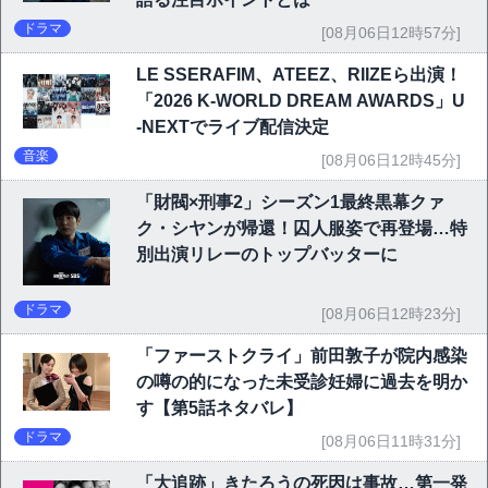
ドラマ
[08月06日12時57分]
LE SSERAFIM、ATEEZ、RIIZEら出演！
「2026 K-WORLD DREAM AWARDS」U
-NEXTでライブ配信決定
音楽
[08月06日12時45分]
「財閥×刑事2」シーズン1最終黒幕クァ
ク・シヤンが帰還！囚人服姿で再登場…特
別出演リレーのトップバッターに
ドラマ
[08月06日12時23分]
「ファーストクライ」前田敦子が院内感染
の噂の的になった未受診妊婦に過去を明か
す【第5話ネタバレ】
ドラマ
[08月06日11時31分]
「大追跡」きたろうの死因は事故…第一発