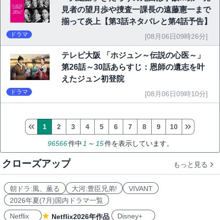
見者の望月歩や捜査一課長の遠藤憲一まで
揃って炎上【第3話ネタバレと第4話予告】
ドラマ
[08月06日09時26分]
テレビ大阪 「ホジュン～伝説の心医～」
第26話～30話あらすじ：恩師の遺志を叶
えたジュン初登院
ドラマ
[08月06日09時10分]
1
2
3
4
5
6
7
8
9
10
96566
件中
1
～
15
件を表示しています。
クローズアップ
もっと見る
朝ドラ:風、薫る
大河:豊臣兄弟!
VIVANT
2026年夏(7月)国内ドラマ一覧
Netflix
Disney+
Netflix2026年作品