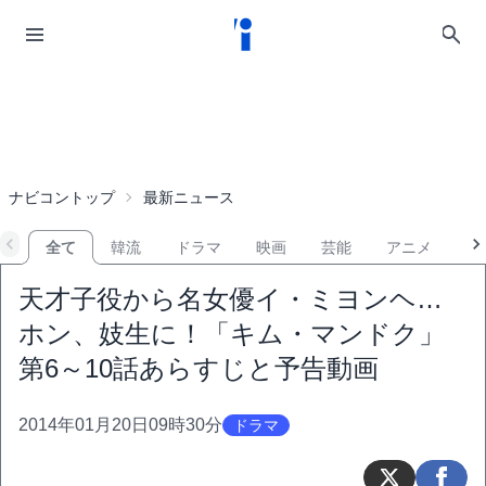
ナビコントップ
最新ニュース
全て
韓流
ドラマ
映画
芸能
アニメ
音
天才子役から名女優イ・ミヨンヘ…
ホン、妓生に！「キム・マンドク」
第6～10話あらすじと予告動画
2014年01月20日09時30分
ドラマ