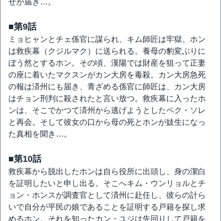
せが届き…。
■第9話
ミョヒャンとチェ係官に謀られ、キム師匠は牢獄、ホン
は救疾幕（クジルマク）に送られる。養母の豹変ぶりに
ぼう然とするホン。その頃、漢陽では財産を狙って正妻
の座に着いたマクスンがカン大房を毒殺。カン大房急死
の報は済州にも届き、青ざめる係官に師匠は、カン大房
はチョン刑判に殺されたと言い放つ。救疾幕に入ったホ
ンは、そこでかつて済州から逃げようとしたペク・ソレ
と再会。そして彼女の口から母の死とホンが妓生になっ
た真相を聞き…。
■第10話
救疾幕から脱出したホンは自ら役所に出頭し、身の潔白
を証明したいと申し出る。そこへキム・ウンリョルとチ
ョン・ホンスが調査官として済州に赴任し、彼らの計ら
いで自分が平民の娘であることを証明する戸籍を探し求
めるホン。それを知ったカン・ユジは先回りして戸籍を