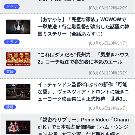
ドラマ
[08月06日22時42分]
【あすから】「完璧な家族」WOWOWで
一挙放送！行定勲監督が演出した話題の韓
国ミステリー（全話あらすじ）
ドラマ
[08月06日20時54分]
“これはダメだろ”長州力、『男磨きハウス
2』コーチ就任で参加者に本気のエール
芸能
[08月06日20時25分]
イ・チャンドン監督8年ぶりの新作『可能
な愛』、ヴェネツィア・トロントに続きニ
ューヨーク映画祭にも正式招待 世界3大
映画祭で快挙｜Netflix映画
映画
[08月06日17時26分]
「親密なリプリー」Prime Video「Chann
el K」で日本独占配信開始！ハム・ウンジ
ョン主演「女王の家」など新作も続々