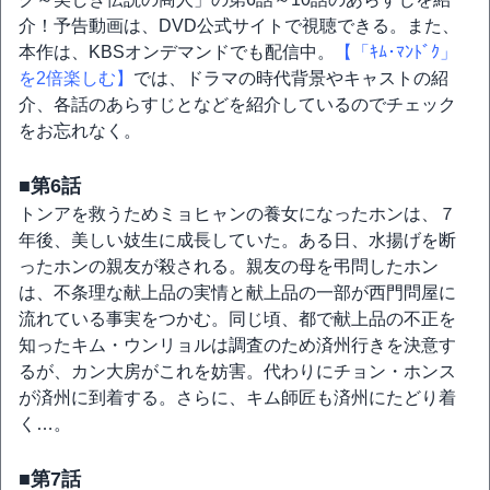
介！予告動画は、DVD公式サイトで視聴できる。また、
本作は、KBSオンデマンドでも配信中。
【「ｷﾑ･ﾏﾝﾄﾞｸ」
を2倍楽しむ】
では、ドラマの時代背景やキャストの紹
介、各話のあらすじとなどを紹介しているのでチェック
をお忘れなく。
■第6話
トンアを救うためミョヒャンの養女になったホンは、７
年後、美しい妓生に成長していた。ある日、水揚げを断
ったホンの親友が殺される。親友の母を弔問したホン
は、不条理な献上品の実情と献上品の一部が西門問屋に
流れている事実をつかむ。同じ頃、都で献上品の不正を
知ったキム・ウンリョルは調査のため済州行きを決意す
るが、カン大房がこれを妨害。代わりにチョン・ホンス
が済州に到着する。さらに、キム師匠も済州にたどり着
く…。
■第7話