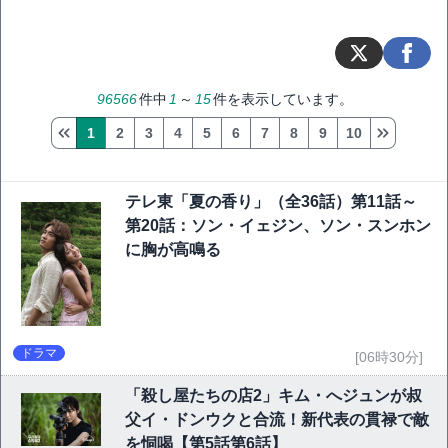
96566
件中
1
～
15
件を表示しています。
1
2
3
4
5
6
7
8
9
10
テレ東「夏の香り」（全36話）第11話～
第20話：ソン・イェジン、ソン・スンホン
に胸が高鳴る
ドラマ
[06時30分]
「殺し屋たちの店2」キム・へジュンが叔
父イ・ドンウクと合流！新代表の貫禄で敵
を恫喝【第5話第6話】