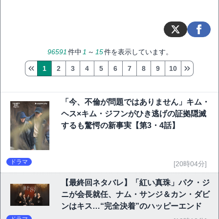
96591
件中
1
～
15
件を表示しています。
1
2
3
4
5
6
7
8
9
10
「今、不倫が問題ではありません」キム・
ヘス×キム・ジフンがひき逃げの証拠隠滅
するも驚愕の新事実【第3・4話】
ドラマ
[20時04分]
【最終回ネタバレ】「紅い真珠」パク・ジ
ニが会長就任、ナム・サンジ＆カン・ダビ
ンはキス…“完全決着”のハッピーエンド