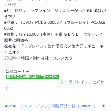
ク仕様
■初回特典：「ラブレイン」ジュエリーが当たる応募はが
き封入
■品番：（DVD）PCBG.60052／（ブルーレイ）PCXG.6
0052
■価格：各￥15,000（本体）＋税 ※ＤＶＤ、ブルーレイ
版共に同価格！
発売元：「ラブレイン」製作委員会／販売元：ポニーキ
ャニオン
2012年／韓国／制作会社：ユンスカラー
韓流コーナー ⇒
◇
「ラブレイン」公式サ
イト
★☆★ チャン・グンソク関連商品一覧（amazon） ★