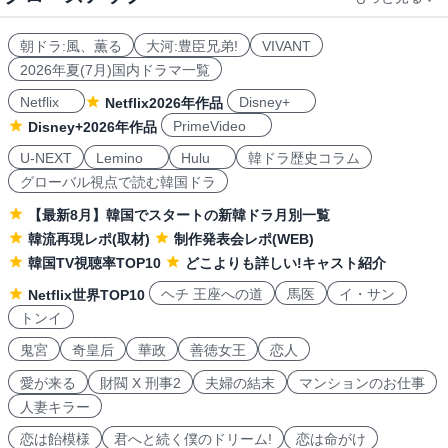
朝ドラ:風、薫る
大河:豊臣兄弟!
VIVANT
2026年夏(7月)国内ドラマ一覧
Netflix
Disney+
Netflix2026年作品
PrimeVideo
Disney+2026年作品
U-NEXT
Lemino
Hulu
韓ドラ歴史コラム
グローバル視点で読む韓国ドラ
【最新8月】韓国でスタートの新韓ドラ月別一覧
韓流再現レポ(取材)
制作発表会レポ(WEB)
韓国TV視聴率TOP10
どこよりも詳しい!キャスト紹介
ヘチ 王座への道
馬医
イ・サン
Netflix世界TOP10
トンイ
鬼宮
奇皇后
華政
善徳女王
恋人
愛が来る
財閥 X 刑事2
夫婦の結末
マンションのお仕事
人妻キラー
恋は飴模様
君へと続く僕のドリーム!
恋は命がけ