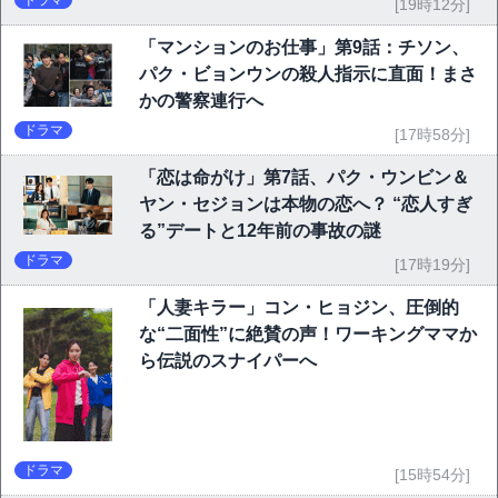
ドラマ
[19時12分]
「マンションのお仕事」第9話：チソン、
パク・ビョンウンの殺人指示に直面！まさ
かの警察連行へ
ドラマ
[17時58分]
「恋は命がけ」第7話、パク・ウンビン＆
ヤン・セジョンは本物の恋へ？ “恋人すぎ
る”デートと12年前の事故の謎
ドラマ
[17時19分]
「人妻キラー」コン・ヒョジン、圧倒的
な“二面性”に絶賛の声！ワーキングママか
ら伝説のスナイパーへ
ドラマ
[15時54分]