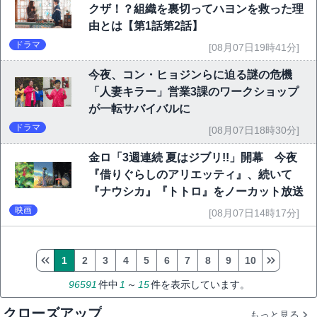
クザ！？組織を裏切ってハヨンを救った理
由とは【第1話第2話】
ドラマ
[08月07日19時41分]
今夜、コン・ヒョジンらに迫る謎の危機
「人妻キラー」営業3課のワークショップ
が一転サバイバルに
ドラマ
[08月07日18時30分]
金ロ「3週連続 夏はジブリ!!」開幕 今夜
『借りぐらしのアリエッティ』、続いて
『ナウシカ』『トトロ』をノーカット放送
映画
[08月07日14時17分]
1
2
3
4
5
6
7
8
9
10
96591
件中
1
～
15
件を表示しています。
クローズアップ
もっと見る