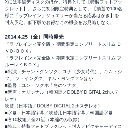
Xには本編ディスクのほか、特典として【特製フォトブッ
クレット】、さらに初回限定特典として、【抽選で100名
様に「ラブレイン」ジュエリーが当たる応募はがき】を
封入予定。低下版でお得なこの機会をお見逃しなく。
2014.4.25（金）同時発売
『ラブレイン＜完全版＞ 期間限定コンプリートスリム Ｄ
ＶＤ-ＢＯＸ』
『ラブレイン＜完全版＞ 期間限定コンプリートスリム ブ
ルーレイＢＯＸ』
■出演：チャン・グンソク、ユナ（少女時代）、キム・シ
フ、 ソ・イングク、キム・ヨングァンほか
■監督：ユン・ソクホ「冬のソナタ」
■音声：オリジナル（韓国語／DOLBY DIGITAL 2chステ
レオ）
吹替（日本語／DOLBY DIGITAL 2chステレオ）
■字幕：日本語字幕／吹替用日本語字幕／韓国語字幕
■各10枚組／全21話（本編のみ収録）
■特典：特製フォトブックレット封入／ピクチャーディス