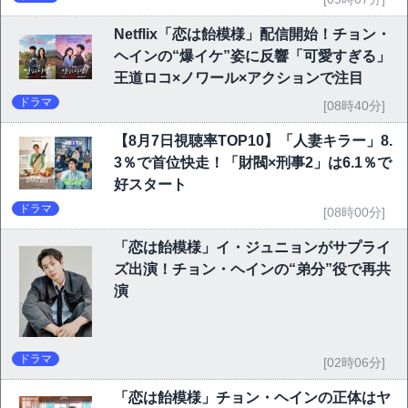
Netflix「恋は飴模様」配信開始！チョン・
ヘインの“爆イケ”姿に反響「可愛すぎる」
王道ロコ×ノワール×アクションで注目
ドラマ
[08時40分]
【8月7日視聴率TOP10】「人妻キラー」8.
3％で首位快走！「財閥×刑事2」は6.1％で
好スタート
ドラマ
[08時00分]
「恋は飴模様」イ・ジュニョンがサプライ
ズ出演！チョン・ヘインの“弟分”役で再共
演
ドラマ
[02時06分]
「恋は飴模様」チョン・ヘインの正体はヤ