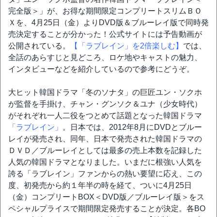
完全版＞」が、お得な期間限定コンプリートスリムＢＯ
Ｘを、4月25日（金）よりDVD版＆ブルーレイ版で同時発
売決定することが分かった！公式サイトには予告動画が
公開されている。
【「ラブレイン」を2倍楽しむ】
では、
全話のあらすじと見どころ、ロケ地やキャストの魅力、
インタビューなどを紹介しているので参考にどうぞ。
大ヒット韓国ドラマ「冬のソナタ」の巨匠ユン・ソクホ
が監督を手掛け、チャン・グンソク＆ユナ（少女時代）
がそれぞれ一人二役をつとめて話題となった韓国ドラマ
「ラブレイン」
。日本では、2012年8月にDVDとブルー
レイが発売され、同年、日本で発売された韓国ドラマの
ＤＶＤ／ブルーレイとしては最多の売上本数を記録した
人気の韓国ドラマとなりました。いまだに根強い人気を
誇る「ラブレイン」ファンからの熱い要望に応え、この
度、初発売から約１年半の時を経て、ついに4月25日
（金）コンプリートBOX＜DVD版／ブルーレイ版＞をス
ペシャルプライスで期間限定発売することが決定。各BO