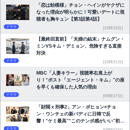
「恋は飴模様」チョン・ヘインがヤクザに
なった理由が明らかに！可愛いデートに視
聴者も胸キュン【第3話第4話】
ドラマ
[15時33分]
【最終回直前】「夫婦の結末」ナムグン・
ミンVSキム・デミョン、危険すぎる直接
対決
ドラマ
[15時31分]
MBC「人妻キラー」視聴率右肩上が
り！“ポスト「エージェント・キム」”の座
を早くも確保した人気の理由
ドラマ
[09時37分]
「財閥 x 刑事2」アン・ボヒョン×チョ
ン・ウンチェの新バディに日韓で反
響！“ケミ最高”“このテンポ感がいい”初回
6.1％で好発進
ドラマ
[09時07分]