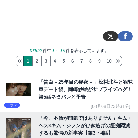
96592
件中
1
～
15
件を表示しています。
1
2
3
4
5
6
7
8
9
10
「告白－25年目の秘密－」松村北斗と観覧
車デート後、岡崎紗絵がサプライズハグ！
第5話ネタバレと予告
ドラマ
[08月08日23時31分]
「今、不倫が問題ではありません」キム・
ヘス×キム・ジフンがひき逃げの証拠隠滅
するも驚愕の新事実【第3・4話】