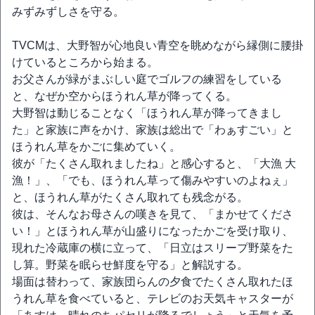
みずみずしさを守る。
TVCMは、大野智が心地良い青空を眺めながら縁側に腰掛
けているところから始まる。
お父さんが緑がまぶしい庭でゴルフの練習をしている
と、なぜか空からほうれん草が降ってくる。
大野智は動じることなく「ほうれん草が降ってきまし
た」と家族に声をかけ、家族は総出で「わぁすごい」と
ほうれん草をかごに集めていく。
彼が「たくさん取れましたね」と感心すると、「大漁 大
漁！」、「でも、ほうれん草って傷みやすいのよねぇ」
と、ほうれん草がたくさん取れても残念がる。
彼は、そんなお母さんの嘆きを見て、「まかせてくださ
い！」とほうれん草が山盛りになったかごを受け取り、
現れた冷蔵庫の横に立って、「日立はスリープ野菜をた
し算。野菜を眠らせ鮮度を守る」と解説する。
場面は替わって、家族団らんの夕食でたくさん取れたほ
うれん草を食べていると、テレビのお天気キャスターが