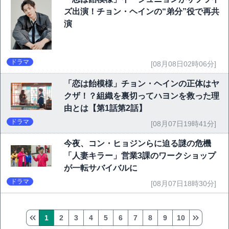
ズ出演！チョン・ヘインの“弟分”役で再共
演
ドラマ
[08月08日02時06分]
「恋は飴模様」チョン・ヘインの正体はヤ
クザ！？組織を裏切ってハヨンを救った理
由とは【第1話第2話】
ドラマ
[08月07日19時41分]
今夜、コン・ヒョジンらに迫る謎の危機
「人妻キラー」営業3課のワークショップ
が一転サバイバルに
ドラマ
[08月07日18時30分]
1
2
3
4
5
6
7
8
9
10