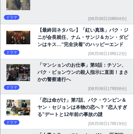
ドラマ
[08月08日20時04分]
【最終回ネタバレ】「紅い真珠」パク・ジ
ニが会長就任、ナム・サンジ＆カン・ダビ
ンはキス…“完全決着”のハッピーエンド
ドラマ
[08月08日19時12分]
「マンションのお仕事」第9話：チソン、
パク・ビョンウンの殺人指示に直面！まさ
かの警察連行へ
ドラマ
[08月08日17時58分]
「恋は命がけ」第7話、パク・ウンビン＆
ヤン・セジョンは本物の恋へ？ “恋人すぎ
る”デートと12年前の事故の謎
ドラマ
[08月08日17時19分]