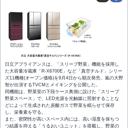
日立アプライアンスは、「スリープ野菜」機能を採用し
た大容量冷蔵庫「R-X6700E」など「真空チルド」シリー
ズ11機種(オープン価格)を9月4日から順次発売、嵐の大野
智が出演するTVCMとメイキングを公開した。
同機能は、野菜室の下段ケース奥側に設けた「スリープ
野菜スペース」で、LED光源を光触媒に照射することな
どによって生成された炭酸ガスで野菜を眠らせて保存
し、栄養素を守る。
また、密閉性が高いスペース内には、高い湿度を保ちつ
つ結露を抑える「うるおいユニット」を搭載し、野菜の