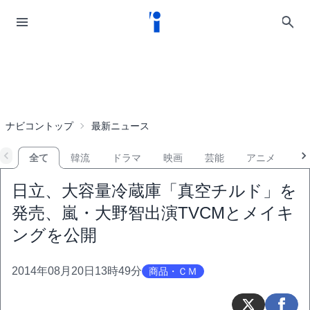
ナビコントップ
最新ニュース
全て
韓流
ドラマ
映画
芸能
アニメ
音
日立、大容量冷蔵庫「真空チルド」を
発売、嵐・大野智出演TVCMとメイキ
ングを公開
2014年08月20日13時49分
商品・ＣＭ