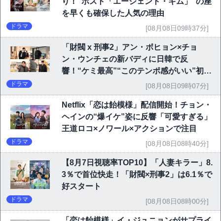
り！“ポスト「エージェント・キム」”の座
を早くも確保した人気の理由
ドラマ
[08月08日09時37分]
「財閥 x 刑事2」アン・ボヒョン×チョ
ン・ウンチェの新バディに日韓で反
響！“ケミ最高”“このテンポ感がいい”初回
6.1％で好発進
ドラマ
[08月08日09時07分]
Netflix「恋は飴模様」配信開始！チョン・
ヘインの“爆イケ”姿に反響「可愛すぎる」
王道ロコ×ノワール×アクションで注目
ドラマ
[08月08日08時40分]
【8月7日視聴率TOP10】「人妻キラー」8.
3％で首位快走！「財閥×刑事2」は6.1％で
好スタート
ドラマ
[08月08日08時00分]
「恋は飴模様」イ・ジュニョンがサプライ