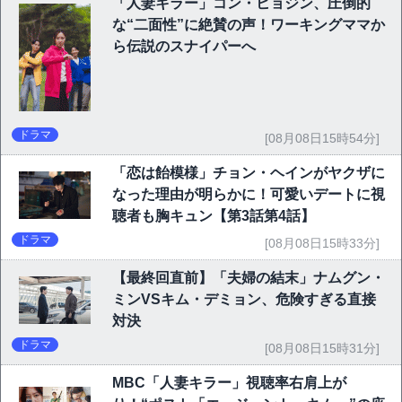
「人妻キラー」コン・ヒョジン、圧倒的
な“二面性”に絶賛の声！ワーキングママか
ら伝説のスナイパーへ
ドラマ
[08月08日15時54分]
「恋は飴模様」チョン・ヘインがヤクザに
なった理由が明らかに！可愛いデートに視
聴者も胸キュン【第3話第4話】
ドラマ
[08月08日15時33分]
【最終回直前】「夫婦の結末」ナムグン・
ミンVSキム・デミョン、危険すぎる直接
対決
ドラマ
[08月08日15時31分]
MBC「人妻キラー」視聴率右肩上が