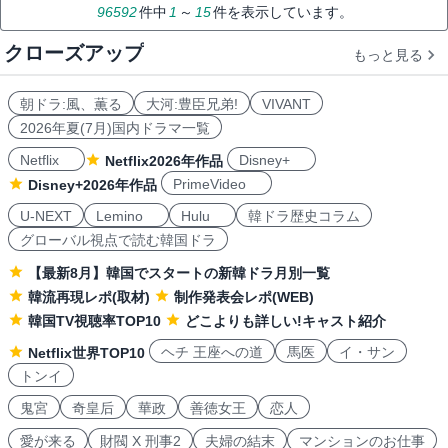
96592
件中
1
～
15
件を表示しています。
クローズアップ
もっと見る
朝ドラ:風、薫る
大河:豊臣兄弟!
VIVANT
2026年夏(7月)国内ドラマ一覧
Netflix
Disney+
Netflix2026年作品
PrimeVideo
Disney+2026年作品
U-NEXT
Lemino
Hulu
韓ドラ歴史コラム
グローバル視点で読む韓国ドラ
【最新8月】韓国でスタートの新韓ドラ月別一覧
韓流再現レポ(取材)
制作発表会レポ(WEB)
韓国TV視聴率TOP10
どこよりも詳しい!キャスト紹介
ヘチ 王座への道
馬医
イ・サン
Netflix世界TOP10
トンイ
鬼宮
奇皇后
華政
善徳女王
恋人
愛が来る
財閥 X 刑事2
夫婦の結末
マンションのお仕事