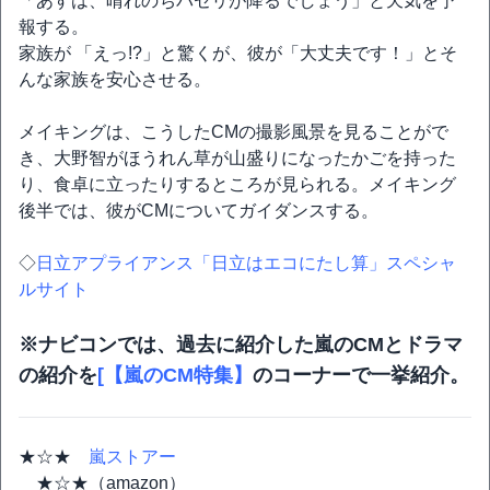
「あすは、晴れのちパセリが降るでしょう」と天気を予
報する。
家族が 「えっ!?」と驚くが、彼が「大丈夫です！」とそ
んな家族を安心させる。
メイキングは、こうしたCMの撮影風景を見ることがで
き、大野智がほうれん草が山盛りになったかごを持った
り、食卓に立ったりするところが見られる。メイキング
後半では、彼がCMについてガイダンスする。
◇
日立アプライアンス「日立はエコにたし算」スペシャ
ルサイト
※ナビコンでは、過去に紹介した嵐のCMとドラマ
の紹介を
[【嵐のCM特集】
のコーナーで一挙紹介。
★☆★
嵐ストアー
★☆★（amazon）