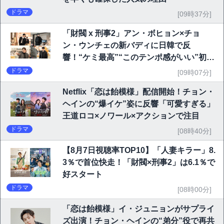
ドラマ
[09時37分]
「財閥 x 刑事2」アン・ボヒョン×チョ
ン・ウンチェの新バディに日韓で反
響！“ケミ最高”“このテンポ感がいい”初回
6.1％で好発進
ドラマ
[09時07分]
Netflix「恋は飴模様」配信開始！チョン・
ヘインの“爆イケ”姿に反響「可愛すぎる」
王道ロコ×ノワール×アクションで注目
ドラマ
[08時40分]
【8月7日視聴率TOP10】「人妻キラー」8.
3％で首位快走！「財閥×刑事2」は6.1％で
好スタート
ドラマ
[08時00分]
「恋は飴模様」イ・ジュニョンがサプライ
ズ出演！チョン・ヘインの“弟分”役で再共