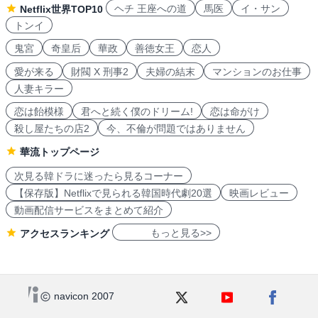
ヘチ 王座への道
馬医
イ・サン
Netflix世界TOP10
トンイ
鬼宮
奇皇后
華政
善徳女王
恋人
愛が来る
財閥 X 刑事2
夫婦の結末
マンションのお仕事
人妻キラー
恋は飴模様
君へと続く僕のドリーム!
恋は命がけ
殺し屋たちの店2
今、不倫が問題ではありません
華流トップページ
次見る韓ドラに迷ったら見るコーナー
【保存版】Netflixで見られる韓国時代劇20選
映画レビュー
動画配信サービスをまとめて紹介
もっと見る>>
アクセスランキング
navicon 2007