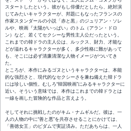
スタートしたという。彼がもし俳優だとしたら、絶対演
じてみたいキャラクターが、邦題にもなったフランスの
作家スタンダールの小説「赤と黒」のジュリアン・ソレ
ルや、映画『太陽がいっぱい』のトム（アラン・ドロ
ン）など、若くてセクシーな男性主人公だったという。
これまでの韓ドラの主人公は、ルックス、財力、才能な
どが溢れるキャラクターが多く、多少性格に難があって
も、そこには必ず清廉清潔な人物イメージがついてき
た。
ところが、本作にみるゴヌというキャラクターは、本能
的な強烈さと、現代的なセクシーさを兼ね備えた韓ドラ
には珍しい個性。むしろ“韓国映画”にみるキャラクターに
近い。そういう意味では、本作はこれまでの韓ドラとは
一線を画した冒険的な作品と言えよう。
そしてそれに挑戦したのがキム・ナムギルだ。彼は、一
人の人物の中に“善と悪”を共存させることにかけては、
「善徳女王」のピダムで実証済み。ただあちらは、一人