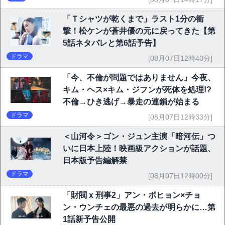
「Ｔシャツが乾くまで」ラスト1分の衝
撃！松ケンが蒼井優の元に戻ってきた【第
5話ネタバレと第6話予告】
ドラマ
[08月07日12時40分]
「今、不倫が問題ではありません」今夜、
キム・ヘス×キム・ジフンが死体を処理!?
不倫→ひき逃げ→暴走の連鎖が始まる
ドラマ
[08月07日12時33分]
＜山河令＞ゴン・ジュン主演「暗河伝」つ
いに日本上陸！映画級アクションが話題、
日本版予告編解禁
ドラマ
[08月07日12時00分]
「財閥 x 刑事2」アン・ボヒョン×チョ
ン・ウンチェの最悪の過去が明らかに…第
1話新予告公開