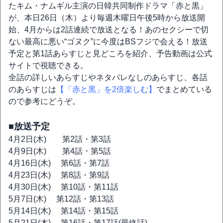
たキム・ナムギル主演の日韓共同制作ドラマ「赤と黒」
が、本日26日（木）より毎週木曜日午後5時から放送開
始、4月からは2話連続で放送となる！あのセクシーで切
ない最高に悪い“ゴヌク”に今度はBSフジで会える！放送
予定と第1話あらすじと見どころを紹介、予告動画は公式
サイトで視聴できる。
全話の詳しいあらすじやネタバレなしのあらすじ、各話
のあらすじは
【「赤と黒」を2倍楽しむ】
でまとめている
ので参考にどうぞ。
■放送予定
4月2日(木) 第2話・第3話
4月9日(木) 第4話・第5話
4月16日(木) 第6話・第7話
4月23日(木) 第8話・第9話
4月30日(木) 第10話・第11話
5月7日(木) 第12話・第13話
5月14日(木) 第14話・第15話
5月21日(木) 第16話・第17話(最終話)