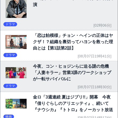
演
ドラマ
[02時06分]
「恋は飴模様」チョン・ヘインの正体はヤ
クザ！？組織を裏切ってハヨンを救った理
由とは【第1話第2話】
ドラマ
[08月07日19時41分]
今夜、コン・ヒョジンらに迫る謎の危機
「人妻キラー」営業3課のワークショップ
が一転サバイバルに
ドラマ
[08月07日18時30分]
金ロ「3週連続 夏はジブリ!!」開幕 今夜
『借りぐらしのアリエッティ』、続いて
『ナウシカ』『トトロ』をノーカット放送
映画
[08月07日14時17分]