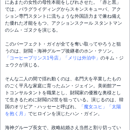
にあまたの女性の母性本能をしびれさせた。「赤と黒」
では、パラグライディングからスキンスキューバ、アク
ション専門スタントに流ちょうな外国語力まで兼ね備え
た優れた才能をもつ、アクションスクール スタントマン
のシム・ゴヌクを演じる。
このパーフェクト・ガイが全てを奪い取ってやろうと狙
うのは、財閥・海神グループ後継者のホン・テソン。
「コーヒープリンス1号店」
「メリは外泊中」
のキム・ジ
ェウクが演じる。
そんな二人の間で揺れ動くのは、名門大を卒業したもの
のごく平凡な家庭に育ったムン・ジェイン。美術館アー
トコンサルタントを職業とし、財閥家の優雅な奥様とし
て生きるために財閥の2世を狙っている。演じるのは、韓
国のオリビア・ハッセーと呼ばれ、
「魔女ユヒ」
「太陽
を抱く月」
でヒロインを演じたハン・ガイン。
海神グループ長女で、政略結婚さえ当然と割り切ってい