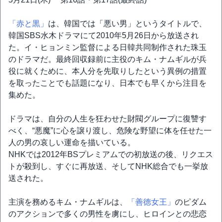
「赤と黒」
は、韓国では「悪い男」というタイトルで、
韓国SBS水木ドラマにて2010年5月26日から放送され
た。イ・ヒョンミン監督による日韓共同制作された珠玉
のドラマだ。最終回収録前に主役のキム・ナムギルが兵
役に就くために、本人分を先取りしたという異例の措置
を取ったことでも話題になり、日本でも早くから注目を
集めた。
ドラマは、自分の人生を狂わせた財閥グループに復讐す
べく、“悪魔”に心を譲り渡し、危険な野望に体を任せた一
人の男の哀しい運命を描いている。
NHKでは2012年BSプレミアムでの初放送の後、リクエス
トが殺到し、すぐに再放送、そしてNHK総合でも一挙放
送された。
主演を務めるキム・ナムギルは、
「善徳女王」
のピダム
のアクションで多くの男性を虜にし、ヒロインとの悲恋