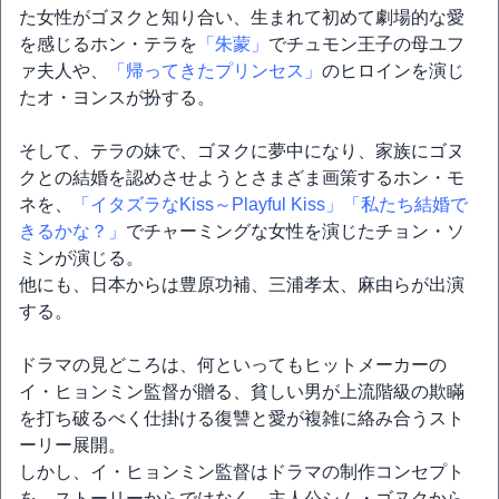
た女性がゴヌクと知り合い、生まれて初めて劇場的な愛
を感じるホン・テラを
「朱蒙」
でチュモン王子の母ユフ
ァ夫人や、
「帰ってきたプリンセス」
のヒロインを演じ
たオ・ヨンスが扮する。
そして、テラの妹で、ゴヌクに夢中になり、家族にゴヌ
クとの結婚を認めさせようとさまざま画策するホン・モ
ネを、
「イタズラなKiss～Playful Kiss」
「私たち結婚で
きるかな？」
でチャーミングな女性を演じたチョン・ソ
ミンが演じる。
他にも、日本からは豊原功補、三浦孝太、麻由らが出演
する。
ドラマの見どころは、何といってもヒットメーカーの
イ・ヒョンミン監督が贈る、貧しい男が上流階級の欺瞞
を打ち破るべく仕掛ける復讐と愛が複雑に絡み合うスト
ーリー展開。
しかし、イ・ヒョンミン監督はドラマの制作コンセプト
を、ストーリーからではなく、主人公シム・ゴヌクから