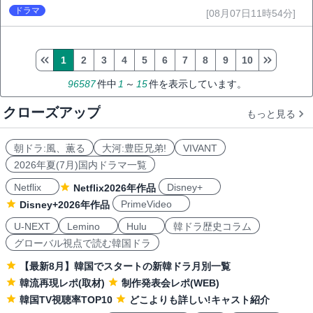
ドラマ
[08月07日11時54分]
1
2
3
4
5
6
7
8
9
10
96587
件中
1
～
15
件を表示しています。
クローズアップ
もっと見る
朝ドラ:風、薫る
大河:豊臣兄弟!
VIVANT
2026年夏(7月)国内ドラマ一覧
Netflix
Disney+
Netflix2026年作品
PrimeVideo
Disney+2026年作品
U-NEXT
Lemino
Hulu
韓ドラ歴史コラム
グローバル視点で読む韓国ドラ
【最新8月】韓国でスタートの新韓ドラ月別一覧
韓流再現レポ(取材)
制作発表会レポ(WEB)
韓国TV視聴率TOP10
どこよりも詳しい!キャスト紹介