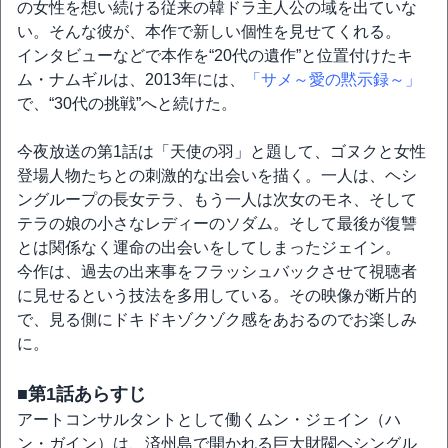
の女性を想い続ける従来の韓ドラ主人公の域を出ていな
い。そんな彼が、本作で新しい個性を見せてくれる。
インタビューなどで本作を“20代の遺作”と位置付けたキ
ム・ナムギルは、2013年には、
「サメ～愛の黙示録～」
で、“30代の挑戦”へと続けた。
今夜放送の第1話は「天使の羽」と題して、ゴヌクと女性
登場人物たちとの刺激的な出会いを描く。一人は、ヘシ
ングループの長女テラ、もう一人は次女のモネ、そして
テラの娘の小さなレディーのソダム。そして最後が復讐
とは関係なく運命の出会いをしてしまったジェイン。
今作は、過去の出来事をフラッシュバックさせて視聴者
に見せるという技法を多用している。その映像が断片的
で、見る側にドキドキゾクゾク感をあおるのでお楽しみ
に。
■第1話あらすじ
アートコンサルタントとして働くムン・ジェイン（ハ
ン・ガイン）は、済州島で開かれる巨大財閥ヘシングル