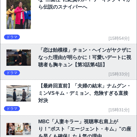
ら伝説のスナイパーへ
ドラマ
[15時54分]
「恋は飴模様」チョン・ヘインがヤクザに
なった理由が明らかに！可愛いデートに視
聴者も胸キュン【第3話第4話】
ドラマ
[15時33分]
【最終回直前】「夫婦の結末」ナムグン・
ミンVSキム・デミョン、危険すぎる直接
対決
ドラマ
[15時31分]
MBC「人妻キラー」視聴率右肩上が
り！“ポスト「エージェント・キム」”の座
を早くも確保した人気の理由