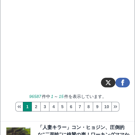
96587
件中
1
～
15
件を表示しています。
1
2
3
4
5
6
7
8
9
10
「人妻キラー」コン・ヒョジン、圧倒的
な“二面性”に絶賛の声！ワーキングママか