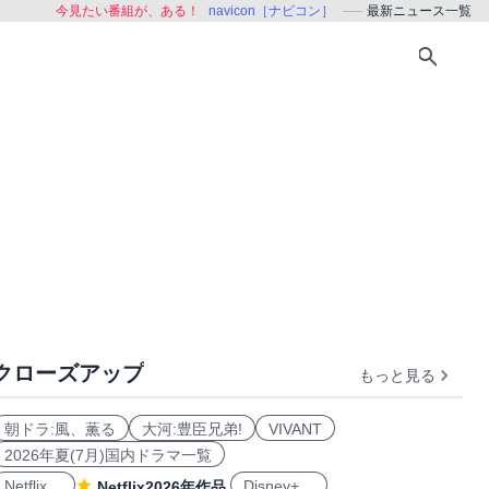
今見たい番組が、ある！
navicon［ナビコン］
最新ニュース一覧
クローズアップ
もっと見る
朝ドラ:風、薫る
大河:豊臣兄弟!
VIVANT
2026年夏(7月)国内ドラマ一覧
Netflix
Disney+
Netflix2026年作品