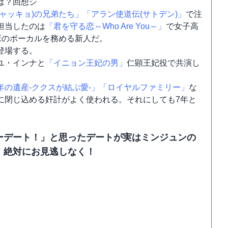
は？回想シ
ジャッキョ)の兄弟たち」
「アラン使道伝(サトデン)」
で注
担当したのは
「君を守る恋～Who Are You～」
で女子高
Eのボーカルを務める新人だ。
登場する。
ユ・インナと
「イニョン王妃の男」
仁顕王妃役で共演し
年の遺産‐ククスが結ぶ愛‐」
「ロイヤルファミリー」
な
に閉じ込める奸計がよく使われる。それにしても7年と
ーデート！」と思ったデートが実はミンジュンの
。絶対にお見逃しなく！