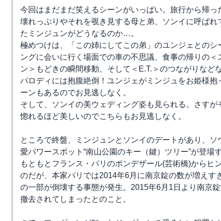
今回はまだまだ笑えるシーンがいっぱい。旅行から帰っ
壊れっぷりやそれを覗き見する母と弟、ソンイに呼ばれ
たミンジュンがどうなるのか…。
極めつけは、「この姉にしてこの弟」のユンジェとのシ
ングに会いに行く場面での車の不思議、食事の帰りの＜
ン＞もどきの瞬間移動、そして＜E.T.＞のつながりなど
パロディには抱腹絶倒！ユンジェがミンジュをお姫様抱
ーンもあるのでお見逃しなく。
そして、ソンイの美ウェディング姿も見られる。さすが
惚れるほど美しいのでこちらもお見逃しなく。
ところで終盤、ミンジュンとソンイのデートがあり、ソ
愛パワースポット“南山公園のキー（鍵）ツリー”が登場
もともとフランス・パリのポンデザール(芸術橋)からヒ
のだが、本家パリでは2014年6月に南京錠の数が増えす
の一部が倒壊する事態が発生。2015年6月1日より南京
撤去されてしまったとのこと。