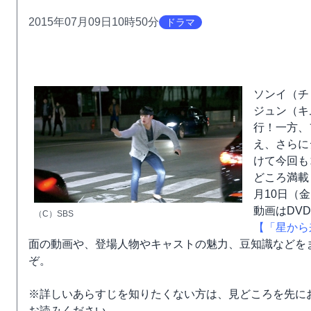
2015年07月09日10時50分
ドラマ
ソンイ（チ
ジュン（キ
行！一方、
え、さらに
けて今回も
どころ満載
月10日（
動画はDV
（C）SBS
【「星から
面の動画や、登場人物やキャストの魅力、豆知識などを
ぞ。
※詳しいあらすじを知りたくない方は、見どころを先に
お読みください。