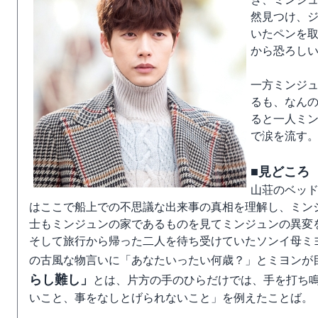
然見つけ、
いたペンを
から恐ろし
一方ミンジ
るも、なん
ると一人ミ
で涙を流す
■見どころ
山荘のベッ
はここで船上での不思議な出来事の真相を理解し、ミン
士もミンジュンの家であるものを見てミンジュンの異変
そして旅行から帰った二人を待ち受けていたソンイ母ミ
の古風な物言いに「あなたいったい何歳？」とミヨンが
らし難し」
とは、片方の手のひらだけでは、手を打ち
いこと、事をなしとげられないこと」を例えたことば。