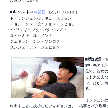
■キャスト
⇒
相関図
（BSジャパンHP）
ト・ミンジュン役：キム・スヒョン
チョン・ソンイ役：チョン・ジヒョン
イ･フィギョン役：パク・へジン
ユ・セミ役：ユ・インナ
ジェギョン：シン・ソンロク
ユンジェ：アン・ジェヒョン
■第18話「N
旅行先の山
見て、彼女
ても大丈夫
ン。だが、
る。
ミンジュン
れ出すことに成功したフィギョンは、ユ検事とパク刑事