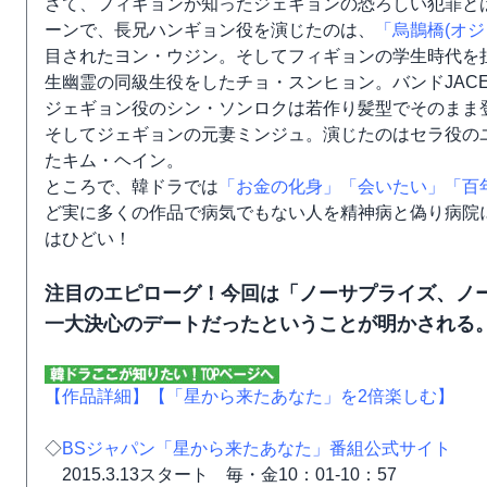
さて、フィギョンが知ったジェギョンの恐ろしい犯罪と
ーンで、長兄ハンギョン役を演じたのは、
「烏鵲橋(オ
目されたヨン・ウジン。そしてフィギョンの学生時代を
生幽霊の同級生役をしたチョ・スンヒョン。バンドJAC
ジェギョン役のシン・ソンロクは若作り髪型でそのまま
そしてジェギョンの元妻ミンジュ。演じたのはセラ役の
たキム・ヘイン。
ところで、韓ドラでは
「お金の化身」
「会いたい」
「百
ど実に多くの作品で病気でもない人を精神病と偽り病院
はひどい！
注目のエピローグ！今回は「ノーサプライズ、ノ
一大決心のデートだったということが明かされる
【作品詳細】
【「星から来たあなた」を2倍楽しむ】
◇
BSジャパン「星から来たあなた」番組公式サイト
2015.3.13スタート 毎・金10：01-10：57