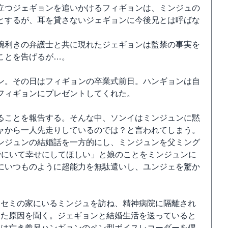
立つジェギョンを追いかけるフィギョンは、ミンジュの
とするが、耳を貸さないジェギョンに今後兄とは呼ばな
腕利きの弁護士と共に現れたジェギョンは監禁の事実を
ことを告げるが…。
ン。その日はフィギョンの卒業式前日。ハンギョンは自
フィギョンにプレゼントしてくれた。
ることを報告する。そんな中、ソンイはミンジュンに黙
ャから一人先走りしているのでは？と言われてしまう。
ンジュンの結婚話を一方的にし、ミンジュンを父ミング
傍にいて幸せにしてほしい」と娘のことをミンジュンに
にいつものように超能力を無駄遣いし、ユンジェを驚か
はセミの家にいるミンジュを訪ね、精神病院に隔離され
った原因を聞く。ジェギョンと結婚生活を送っていると
ュは亡き義兄ハンギョンのペン型ボイスレコーダーを偶