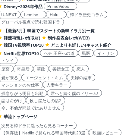
PrimeVideo
Disney+2026年作品
U-NEXT
Lemino
Hulu
韓ドラ歴史コラム
グローバル視点で読む韓国ドラ
【最新8月】韓国でスタートの新韓ドラ月別一覧
韓流再現レポ(取材)
制作発表会レポ(WEB)
韓国TV視聴率TOP10
どこよりも詳しい!キャスト紹介
ヘチ 王座への道
馬医
イ・サン
Netflix世界TOP10
トンイ
鬼宮
奇皇后
華政
善徳女王
恋人
愛が来る
エージェント・キム
夫婦の結末
マンションのお仕事
人妻キラー
残念ながら明日も出勤
君へと続く僕のドリーム!
恋は命がけ
殺し屋たちの店2
今、不倫が問題ではありません
華流トップページ
次見る韓ドラに迷ったら見るコーナー
【保存版】Netflixで見られる韓国時代劇20選
映画レビュー