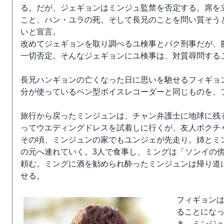
る。だが、ジェギョンはミンジュ監禁を否定する。席を
こと、ハン・ユラの死、そして長兄のことを問い質そう
いと宣言。
改めてジェギョンを取り調べるユ検事とパク刑事だが、
一切否定。そんなジェギョンにユ検事は、対質尋問する
長兄ハンギョンの亡くなった日に思いを馳せるフィギョ
分が使っているペン型ボイスレコーダーと同じものを、
旅行から戻ったミンジュンは、チャン弁護士に地球に残
ってウエディングドレスを試着しに行くが、友人ボクチ
その頃、ミンジュンの家でもユンジェが先走り。姉とミ
の元へ連れていく。3人で食事し、ミングは「ソンイの
頼む。ミングに酒を勧められ酔ったミンジュンは帰り道
せる。
フィギョン
ることにな
き、ミンジ