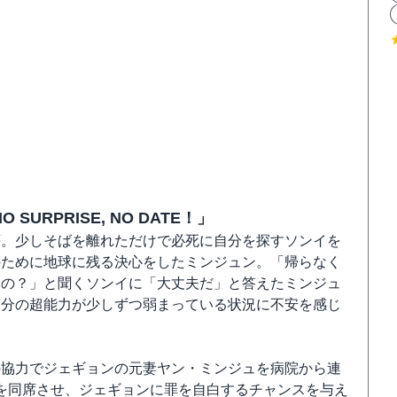
O SURPRISE, NO DATE！」
荘。少しそばを離れただけで必死に自分を探すソンイを
のために地球に残る決心をしたミンジュン。「帰らなく
なの？」と聞くソンイに「大丈夫だ」と答えたミンジュ
自分の超能力が少しずつ弱まっている状況に不安を感じ
の協力でジェギョンの元妻ヤン・ミンジュを病院から連
を同席させ、ジェギョンに罪を自白するチャンスを与え