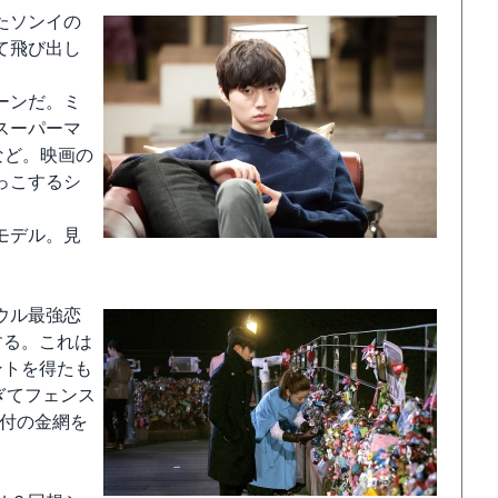
たソンイの
て飛び出し
ーンだ。ミ
スーパーマ
など。映画の
っこするシ
モデル。見
ウル最強恋
する。これは
ントを得たも
ぎてフェンス
錠付の金網を