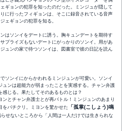
ジェギョンの犯罪を知ったのだった。ミンジュが隠して
取りに行ったフィギョンは、そこに録音されている音声
いジェギョンの犯罪を知る。
ュンはソンイをデートに誘う。胸キュンデートを期待す
のサプライズもないデートにがっかりのソンイ。用があ
ンジュンの家で待つソンイは、図書室で彼の日記を読ん
。
ドでソンイにからかわれるミンジュンが可愛い。ソンイ
ジュンは超能力が弱まったことを実感する。チャン弁護
を感じる。果たしてそのあるものとは？
ヨンとチャン弁護士とが再バトル！ミンジュンのあまり
「孤掌(こしょう)鳴
目をパチクリ。ミヨンを驚かせた
鳴らせないところから「人間は一人だけでは生きられな