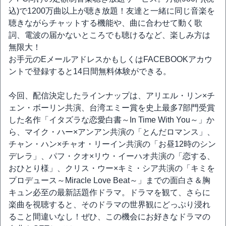
込)で1200万曲以上が聴き放題！友達と一緒に同じ音楽を
聴きながらチャットする機能や、曲に合わせて動く歌
詞、電波の届かないところでも聴けるなど、楽しみ方は
無限大！
お手元のEメールアドレスかもしくはFACEBOOKアカウ
ントで登録すると14日間無料体験ができる。
今回、配信決定したラインナップは、アリエル・リン×チ
ェン・ボーリン共演、台湾エミー賞を史上最多7部門受賞
した名作「イタズラな恋愛白書～In Time With You～」か
ら、マイク・ハー×アンアン共演の「とんだロマンス」、
チャン・ハン×チャオ・リーイン共演の「お昼12時のシン
デレラ」、パフ・クオ×リウ・イーハオ共演の「恋する、
おひとり様」、クリス・ウー×キミ・シア共演の「キミを
プロデュース～Miracle Love Beat～」までの面白さ＆胸
キュン必至の最新話題作ドラマ。ドラマを観て、さらに
楽曲を視聴すると、そのドラマの世界観にどっぷり浸れ
ること間違いなし！ぜひ、この機会にお好きなドラマの