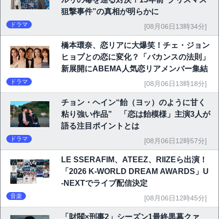
狙撃事件”の真相が明らかに
ドラマ
[08月06日13時34分]
橋本環奈、恋リアに大爆笑！チェ・ジョン
ヒョプとの恋に変化？「バカンスの法則」
新展開にABEMA人気恋リアメンバー集結
ドラマ
[08月06日13時18分]
チョン・ヘイン“飴（ヨッ）のように甘く
粘り強い作品” 「恋は飴模様」主演3人が
語る注目ポイントとは
ドラマ
[08月06日12時57分]
LE SSERAFIM、ATEEZ、RIIZEら出演！
「2026 K-WORLD DREAM AWARDS」U
-NEXTでライブ配信決定
音楽
[08月06日12時45分]
「財閥×刑事2」シーズン1最終黒幕クァ