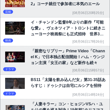
2』コーチ就任で参加者に本気のエール
芸能
[08月06日20時25分]
イ・チャンドン監督8年ぶりの新作『可能
な愛』、ヴェネツィア・トロントに続きニ
ューヨーク映画祭にも正式招待 世界3大
映画祭で快挙｜Netflix映画
映画
[08月06日17時26分]
「親密なリプリー」Prime Video「Chann
el K」で日本独占配信開始！ハム・ウンジ
ョン主演「女王の家」など新作も続々
ドラマ
[08月06日15時57分]
BS11「太陽を飲み込んだ女」第31-35話あ
らすじ：ドゥシクは自宅にルシアを招待
ドラマ
[08月06日14時24分]
「人妻キラー」コン・ヒョジンVSハ・ユ
ルリの毒を巡る対決！15年前“クリスマス