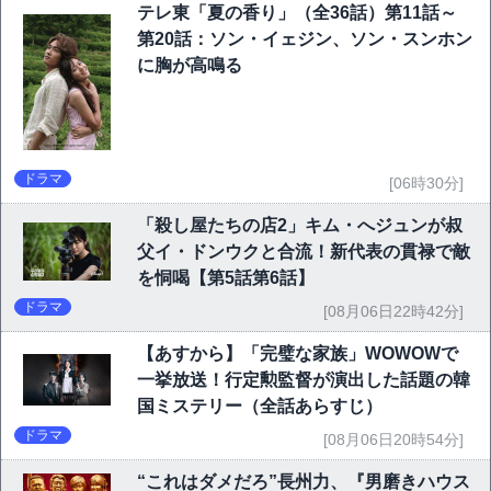
テレ東「夏の香り」（全36話）第11話～
第20話：ソン・イェジン、ソン・スンホン
に胸が高鳴る
ドラマ
[06時30分]
「殺し屋たちの店2」キム・へジュンが叔
父イ・ドンウクと合流！新代表の貫禄で敵
を恫喝【第5話第6話】
ドラマ
[08月06日22時42分]
【あすから】「完璧な家族」WOWOWで
一挙放送！行定勲監督が演出した話題の韓
国ミステリー（全話あらすじ）
ドラマ
[08月06日20時54分]
“これはダメだろ”長州力、『男磨きハウス