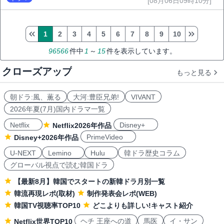
[08月06日09時10分]
1
2
3
4
5
6
7
8
9
10
96566
件中
1
～
15
件を表示しています。
クローズアップ
もっと見る
朝ドラ:風、薫る
大河:豊臣兄弟!
VIVANT
2026年夏(7月)国内ドラマ一覧
Netflix
Disney+
Netflix2026年作品
PrimeVideo
Disney+2026年作品
U-NEXT
Lemino
Hulu
韓ドラ歴史コラム
グローバル視点で読む韓国ドラ
【最新8月】韓国でスタートの新韓ドラ月別一覧
韓流再現レポ(取材)
制作発表会レポ(WEB)
韓国TV視聴率TOP10
どこよりも詳しい!キャスト紹介
ヘチ 王座への道
馬医
イ・サン
Netflix世界TOP10