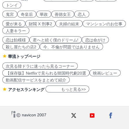
トンイ
鬼宮
奇皇后
華政
善徳女王
恋人
愛が来る
財閥 X 刑事2
夫婦の結末
マンションのお仕事
人妻キラー
恋は飴模様
君へと続く僕のドリーム!
恋は命がけ
殺し屋たちの店2
今、不倫が問題ではありません
華流トップページ
次見る韓ドラに迷ったら見るコーナー
【保存版】Netflixで見られる韓国時代劇20選
映画レビュー
動画配信サービスをまとめて紹介
もっと見る>>
アクセスランキング
navicon 2007