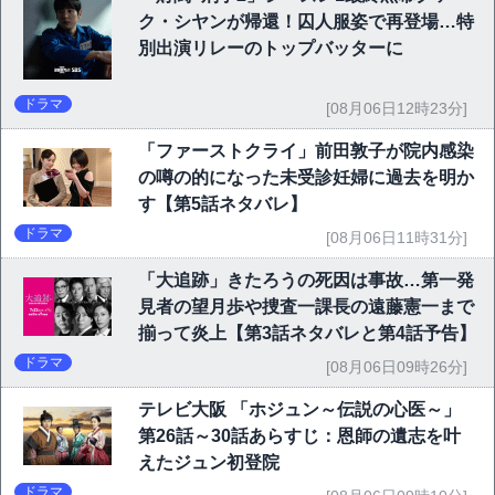
ク・シヤンが帰還！囚人服姿で再登場…特
別出演リレーのトップバッターに
ドラマ
[08月06日12時23分]
「ファーストクライ」前田敦子が院内感染
の噂の的になった未受診妊婦に過去を明か
す【第5話ネタバレ】
ドラマ
[08月06日11時31分]
「大追跡」きたろうの死因は事故…第一発
見者の望月歩や捜査一課長の遠藤憲一まで
揃って炎上【第3話ネタバレと第4話予告】
ドラマ
[08月06日09時26分]
テレビ大阪 「ホジュン～伝説の心医～」
第26話～30話あらすじ：恩師の遺志を叶
えたジュン初登院
ドラマ