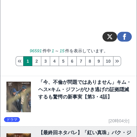
96591
件中
1
～
15
件を表示しています。
1
2
3
4
5
6
7
8
9
10
「今、不倫が問題ではありません」キム・
ヘス×キム・ジフンがひき逃げの証拠隠滅
するも驚愕の新事実【第3・4話】
ドラマ
[20時04分]
【最終回ネタバレ】「紅い真珠」パク・ジ