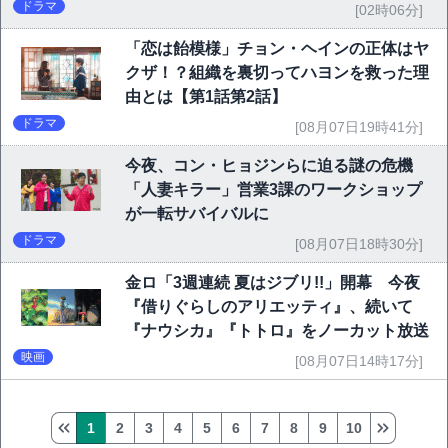
ドラマ
[02時06分]
「恋は飴模様」チョン・ヘインの正体はヤ
クザ！？組織を裏切ってハヨンを救った理
由とは【第1話第2話】
ドラマ
[08月07日19時41分]
今夜、コン・ヒョジンらに迫る謎の危機
「人妻キラー」営業3課のワークショップ
が一転サバイバルに
ドラマ
[08月07日18時30分]
金ロ「3週連続 夏はジブリ!!」開幕 今夜
『借りぐらしのアリエッティ』、続いて
『ナウシカ』『トトロ』をノーカット放送
映画
[08月07日14時17分]
1
2
3
4
5
6
7
8
9
10