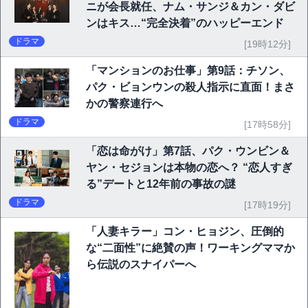
ニが会長就任、ナム・サンジ＆カン・ダビ
ンはキス…“完全決着”のハッピーエンド
ドラマ
[19時12分]
「マンションのお仕事」第9話：チソン、
パク・ビョンウンの殺人指示に直面！まさ
かの警察連行へ
ドラマ
[17時58分]
「恋は命がけ」第7話、パク・ウンビン＆
ヤン・セジョンは本物の恋へ？ “恋人すぎ
る”デートと12年前の事故の謎
ドラマ
[17時19分]
「人妻キラー」コン・ヒョジン、圧倒的
な“二面性”に絶賛の声！ワーキングママか
ら伝説のスナイパーへ