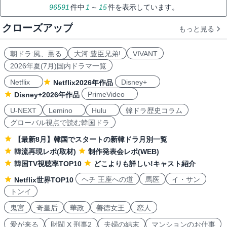
96591
件中
1
～
15
件を表示しています。
クローズアップ
もっと見る
朝ドラ:風、薫る
大河:豊臣兄弟!
VIVANT
2026年夏(7月)国内ドラマ一覧
Netflix
Disney+
Netflix2026年作品
PrimeVideo
Disney+2026年作品
U-NEXT
Lemino
Hulu
韓ドラ歴史コラム
グローバル視点で読む韓国ドラ
【最新8月】韓国でスタートの新韓ドラ月別一覧
韓流再現レポ(取材)
制作発表会レポ(WEB)
韓国TV視聴率TOP10
どこよりも詳しい!キャスト紹介
ヘチ 王座への道
馬医
イ・サン
Netflix世界TOP10
トンイ
鬼宮
奇皇后
華政
善徳女王
恋人
愛が来る
財閥 X 刑事2
夫婦の結末
マンションのお仕事