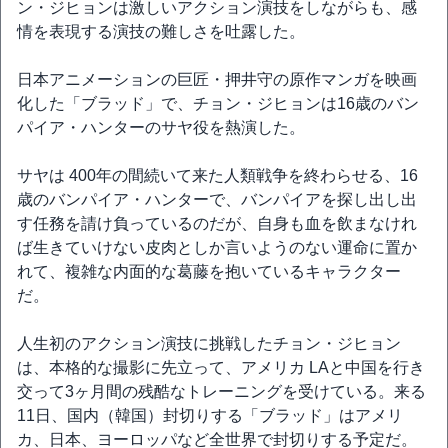
ン・ジヒョンは激しいアクション演技をしながらも、感
情を表現する演技の難しさを吐露した。
日本アニメーションの巨匠・押井守の原作マンガを映画
化した「ブラッド」で、チョン・ジヒョンは16歳のバン
パイア・ハンターのサヤ役を熱演した。
サヤは 400年の間続いて来た人類戦争を終わらせる、16
歳のバンパイア・ハンターで、バンパイアを探し出し出
す任務を請け負っているのだが、自身も血を飲まなけれ
ば生きていけない皮肉としか言いようのない運命に置か
れて、複雑な内面的な葛藤を抱いているキャラクター
だ。
人生初のアクション演技に挑戦したチョン・ジヒョン
は、本格的な撮影に先立って、アメリカ LAと中国を行き
交って3ヶ月間の残酷なトレーニングを受けている。来る
11日、国内（韓国）封切りする「ブラッド」はアメリ
カ、日本、ヨーロッパなど全世界で封切りする予定だ。