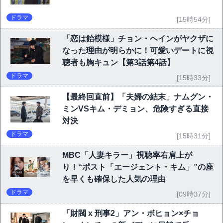
ドラマ
[15時54分]
「恋は飴模様」チョン・ヘインがヤクザに
なった理由が明らかに！可愛いデートに視
聴者も胸キュン【第3話第4話】
ドラマ
[15時33分]
【最終回直前】「夫婦の結末」ナムグン・
ミンVSキム・デミョン、危険すぎる直接
対決
ドラマ
[15時31分]
MBC「人妻キラー」視聴率右肩上が
り！“ポスト「エージェント・キム」”の座
を早くも確保した人気の理由
ドラマ
[09時37分]
「財閥 x 刑事2」アン・ボヒョン×チョ