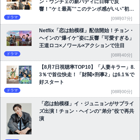
ン・ウンチェの新バディに日韓で反
響！“ケミ最高”“このテンポ感がいい”初回
6.1％で好発進
ドラマ
[09時07分]
Netflix「恋は飴模様」配信開始！チョン・
ヘインの“爆イケ”姿に反響「可愛すぎる」
王道ロコ×ノワール×アクションで注目
ドラマ
[08時40分]
【8月7日視聴率TOP10】「人妻キラー」8.
3％で首位快走！「財閥×刑事2」は6.1％で
好スタート
ドラマ
[08時00分]
「恋は飴模様」イ・ジュニョンがサプライ
ズ出演！チョン・ヘインの“弟分”役で再共
演