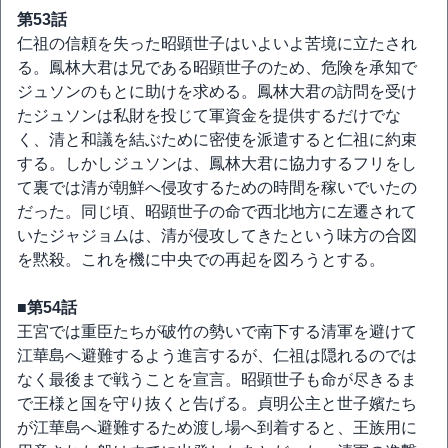
第53話
仁祖の信頼を失った昭顕世子はいよいよ苦境に立たされ
る。鳳林大君は兄である昭顕世子のため、危険を承知で
ジュソンのもとに助けを求める。鳳林大君の訪問を受け
たジュソンは私財を投じて軍資金を提供するだけでな
く、清と和議を結ぶために密使を派遣すると仁祖に約束
する。しかしジュソンは、鳳林大君に協力するフリをし
て裏では清が朝鮮へ侵攻するための時間を稼いでいたの
だった。同じ頃、昭顕世子の命で西北地方に左遷されて
いたジャジョムは、清が侵攻してきたという味方の合図
を黙殺。これを機に中央での再起を図ろうとする。
■第54話
王宮では重臣たちが破竹の勢いで南下する清軍を避けて
江華島へ避難するよう進言するが、仁祖は隠れるのでは
なく最後まで戦うことを宣言。昭顕世子も命が尽きるま
で王様と国を守り抜くと告げる。貞明公主と世子嬪たち
が江華島へ避難するため渡し場へ到着すると、王族用に