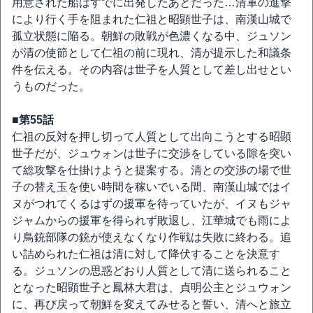
用意された船はすでに出発したあとだった…清軍の進撃
により行く手を阻まれた仁祖と昭顕世子は、南漢山城で
孤立状態に陥る。朝鮮の敗戦が色濃くなる中、ジュソン
が清の使節として仁祖の前に現れ、清が提示した和議条
件を伝える。その内容は世子を人質として差し出せとい
うものだった。
■第55話
仁祖の反対を押し切って人質として出向こうとする昭顕
世子だが、ジュウォンは世子に交渉をしている隙を突い
て総攻撃を仕掛けようと提案する。清との交渉の場で世
子の替え玉を使い時間を稼いでいる間、南漢山城ではイ
ヌがつれてくるはずの援軍を待っていたが、イヌもジャ
ジャムからの援軍を得られず敗退し、江華城でも雨によ
り鳥銃部隊の銃が使えなくなり作戦は失敗に終わる。追
い詰められた仁祖は清に対して降伏することを決意す
る。ジュソンの思惑どおり人質として清に送られること
となった昭顕世子と鳳林大君は、貞明公主とジュウォン
に、再び戻って朝鮮を変えてみせると誓い、清へと旅立