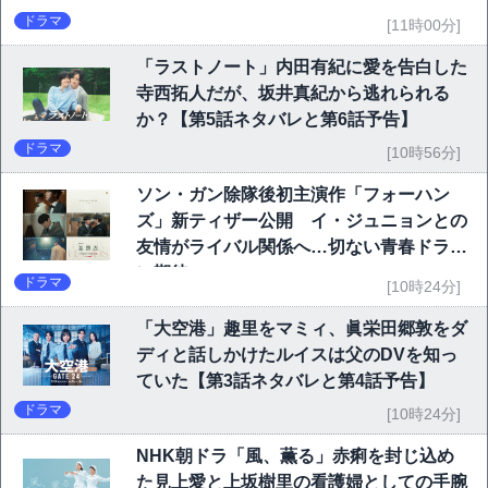
ドラマ
[11時00分]
「ラストノート」内田有紀に愛を告白した
寺西拓人だが、坂井真紀から逃れられる
か？【第5話ネタバレと第6話予告】
ドラマ
[10時56分]
ソン・ガン除隊後初主演作「フォーハン
ズ」新ティザー公開 イ・ジュニョンとの
友情がライバル関係へ…切ない青春ドラマ
に期待
ドラマ
[10時24分]
「大空港」趣里をマミィ、眞栄田郷敦をダ
ディと話しかけたルイスは父のDVを知っ
ていた【第3話ネタバレと第4話予告】
ドラマ
[10時24分]
NHK朝ドラ「風、薫る」赤痢を封じ込め
た見上愛と上坂樹里の看護婦としての手腕