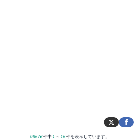
96576
件中
1
～
15
件を表示しています。