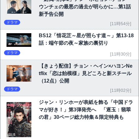
ウンチェの最悪の過去が明らかに…第1話
新予告公開
ドラマ
[11時54分]
BS12「惜花芷～星が照らす道～」第13-18
話：端午節の夜～家族の裏切り
ドラマ
[11時30分]
【きょう配信】チョン・ヘイン×ハヨンNe
tflix「恋は飴模様」見どころと新スチール
（12点）公開
ドラマ
[11時02分]
ジャン・リンホーが表紙を飾る「中国ドラ
マが好き！」第3弾発売へ 「逐玉：翡翠
の君」30ページ総力特集＆限定特典も