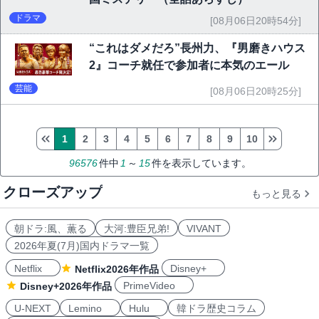
ドラマ
[08月06日20時54分]
“これはダメだろ”長州力、『男磨きハウス
2』コーチ就任で参加者に本気のエール
芸能
[08月06日20時25分]
1
2
3
4
5
6
7
8
9
10
96576
件中
1
～
15
件を表示しています。
クローズアップ
もっと見る
朝ドラ:風、薫る
大河:豊臣兄弟!
VIVANT
2026年夏(7月)国内ドラマ一覧
Netflix
Disney+
Netflix2026年作品
PrimeVideo
Disney+2026年作品
U-NEXT
Lemino
Hulu
韓ドラ歴史コラム