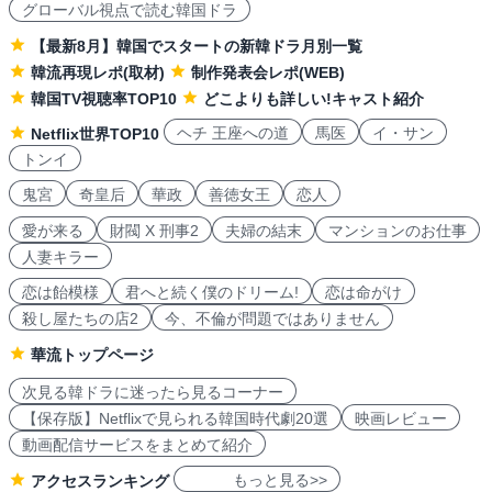
グローバル視点で読む韓国ドラ
【最新8月】韓国でスタートの新韓ドラ月別一覧
韓流再現レポ(取材)
制作発表会レポ(WEB)
韓国TV視聴率TOP10
どこよりも詳しい!キャスト紹介
ヘチ 王座への道
馬医
イ・サン
Netflix世界TOP10
トンイ
鬼宮
奇皇后
華政
善徳女王
恋人
愛が来る
財閥 X 刑事2
夫婦の結末
マンションのお仕事
人妻キラー
恋は飴模様
君へと続く僕のドリーム!
恋は命がけ
殺し屋たちの店2
今、不倫が問題ではありません
華流トップページ
次見る韓ドラに迷ったら見るコーナー
【保存版】Netflixで見られる韓国時代劇20選
映画レビュー
動画配信サービスをまとめて紹介
もっと見る>>
アクセスランキング