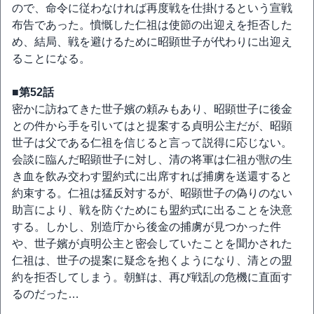
ので、命令に従わなければ再度戦を仕掛けるという宣戦
布告であった。憤慨した仁祖は使節の出迎えを拒否した
め、結局、戦を避けるために昭顕世子が代わりに出迎え
ることになる。
■第52話
密かに訪ねてきた世子嬪の頼みもあり、昭顕世子に後金
との件から手を引いてはと提案する貞明公主だが、昭顕
世子は父である仁祖を信じると言って説得に応じない。
会談に臨んだ昭顕世子に対し、清の将軍は仁祖が獣の生
き血を飲み交わす盟約式に出席すれば捕虜を送還すると
約束する。仁祖は猛反対するが、昭顕世子の偽りのない
助言により、戦を防ぐためにも盟約式に出ることを決意
する。しかし、別造庁から後金の捕虜が見つかった件
や、世子嬪が貞明公主と密会していたことを聞かされた
仁祖は、世子の提案に疑念を抱くようになり、清との盟
約を拒否してしまう。朝鮮は、再び戦乱の危機に直面す
るのだった…