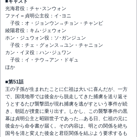
■キャスト
光海君役：チャ･スンウォン
ファイ＝貞明公主役：イ･ヨニ
子役：オ・ジョンウン→チョン・チャンビ
綾陽君役：キム･ジェウォン
ホン・ジュウォン役：ソ･ガンジュン
子役：チェ・グォンス→ユン・チャニョン
カン・イヌ役：ハン･ジュワン
子役：イ・テウ→アン・ドギュ
ほか
■第51話
王の子孫が生まれたことに仁祖は大いに喜んだが、一方
で、国境地帯では後金から脱走してきた捕虜を送り返そ
うとするたび襲撃団が現れ捕虜を逃がすという事件が続
き、朝廷が捜査に乗り出す。しかし、この襲撃事件の黒
幕は貞明公主と昭顕世子であった…ある日、仁祖の元に
後金から命令書が届く。その内容は、明との関係を絶ち
国号を清と変えた後金と君臣関係を結ぶよう要求するも