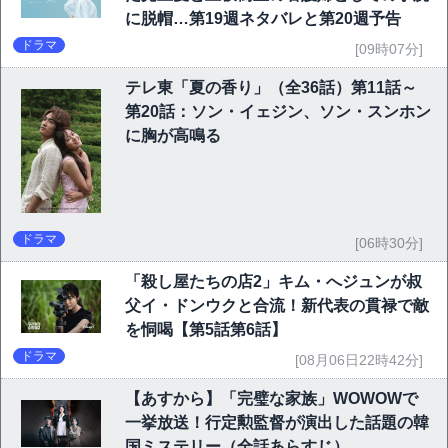
に脱帽…第19週ネタバレと第20週予告
ドラマ
[09時07分]
テレ東「夏の香り」（全36話）第11話～
第20話：ソン・イェジン、ソン・スンホン
に胸が高鳴る
ドラマ
[06時30分]
「殺し屋たちの店2」キム・へジュンが叔
父イ・ドンウクと合流！新代表の貫禄で敵
を恫喝【第5話第6話】
ドラマ
[08月06日22時42分]
【あすから】「完璧な家族」WOWOWで
一挙放送！行定勲監督が演出した話題の韓
国ミステリー（全話あらすじ）