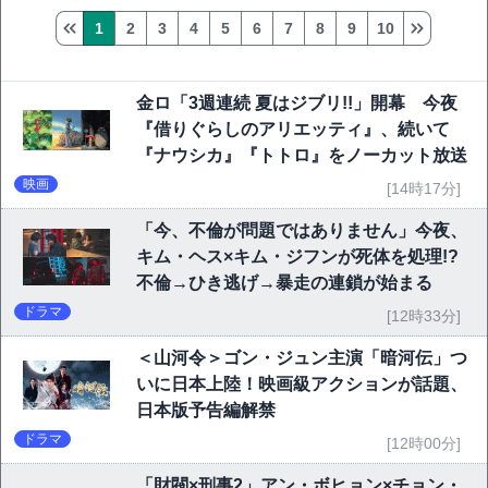
1
2
3
4
5
6
7
8
9
10
金ロ「3週連続 夏はジブリ!!」開幕 今夜
『借りぐらしのアリエッティ』、続いて
『ナウシカ』『トトロ』をノーカット放送
映画
[14時17分]
「今、不倫が問題ではありません」今夜、
キム・ヘス×キム・ジフンが死体を処理!?
不倫→ひき逃げ→暴走の連鎖が始まる
ドラマ
[12時33分]
＜山河令＞ゴン・ジュン主演「暗河伝」つ
いに日本上陸！映画級アクションが話題、
日本版予告編解禁
ドラマ
[12時00分]
「財閥×刑事2」アン・ボヒョン×チョン・