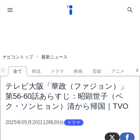
ナビコントップ
最新ニュース
全て
韓流
ドラマ
映画
芸能
アニメ
音
テレビ大阪「華政（ファジョン）」
第56-60話あらすじ：昭顕世子（ペ
ク・ソンヒョン）清から帰国｜TVO
2025年05月20日12時20分
ドラマ