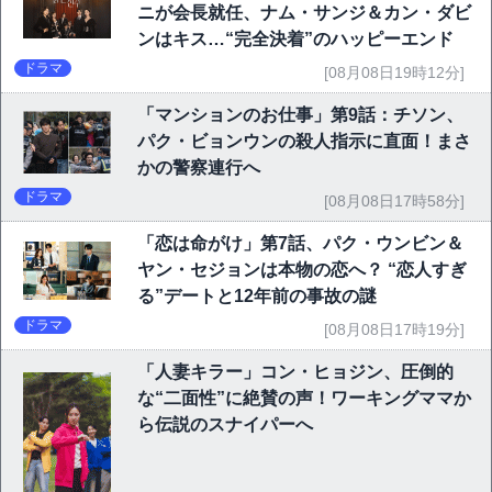
ニが会長就任、ナム・サンジ＆カン・ダビ
ンはキス…“完全決着”のハッピーエンド
ドラマ
[08月08日19時12分]
「マンションのお仕事」第9話：チソン、
パク・ビョンウンの殺人指示に直面！まさ
かの警察連行へ
ドラマ
[08月08日17時58分]
「恋は命がけ」第7話、パク・ウンビン＆
ヤン・セジョンは本物の恋へ？ “恋人すぎ
る”デートと12年前の事故の謎
ドラマ
[08月08日17時19分]
「人妻キラー」コン・ヒョジン、圧倒的
な“二面性”に絶賛の声！ワーキングママか
ら伝説のスナイパーへ