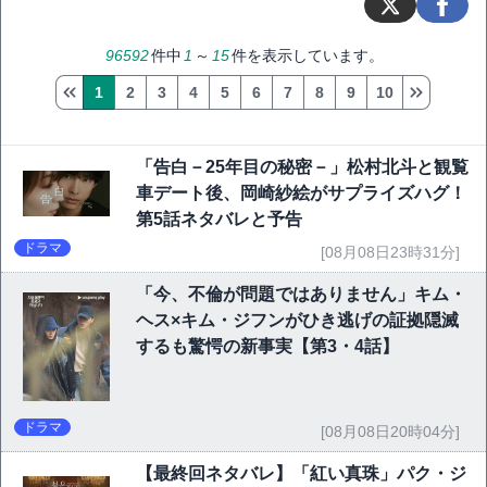
96592
件中
1
～
15
件を表示しています。
1
2
3
4
5
6
7
8
9
10
「告白－25年目の秘密－」松村北斗と観覧
車デート後、岡崎紗絵がサプライズハグ！
第5話ネタバレと予告
ドラマ
[08月08日23時31分]
「今、不倫が問題ではありません」キム・
ヘス×キム・ジフンがひき逃げの証拠隠滅
するも驚愕の新事実【第3・4話】
ドラマ
[08月08日20時04分]
【最終回ネタバレ】「紅い真珠」パク・ジ