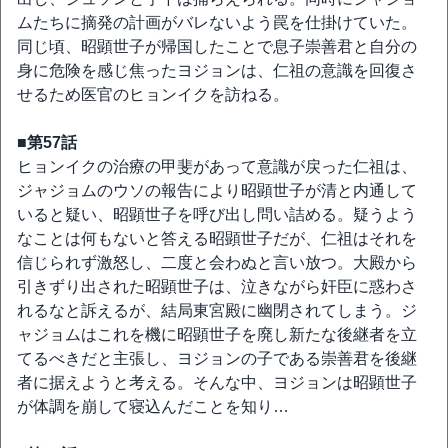
ムたちに摘発の計画がバレないよう罠を仕掛けていた。
同じ頃、昭顕世子が帰国したことで息子崇善君と自分の
身に危険を感じ焦ったヨジョンは、仁祖の意識を回復さ
せるため医官のヒョンイクを訪ねる。
■第57話
ヒョンイクの治療の甲斐があって意識が戻った仁祖は、
ジャジョムのウソの報告により昭顕世子が清と内通して
いると疑い、昭顕世子を呼び出し問い詰める。疑うよう
なことは何もないと答える昭顕世子だが、仁祖はそれを
信じられず激怒し、二度と会わぬと言い放つ。大殿から
引きずり出された昭顕世子は、泣きながら奸臣に惑わさ
れるなと訴えるが、結局東宮殿に幽閉されてしまう。ジ
ャジョムはこれを機に昭顕世子を廃し新たな後継者を立
てるべきだと主張し、ヨジョンの子である崇善君を後継
者に据えようと考える。そんな中、ヨジョンは昭顕世子
が体調を崩して寝込んだことを知り…