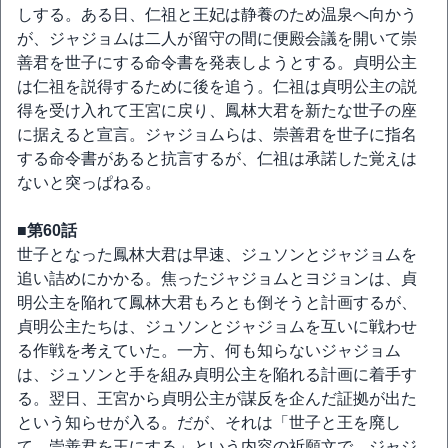
しする。ある日、仁祖と王妃は静養のため温泉へ向かう
が、ジャジョムは二人が留守の間に便殿会議を開いて崇
善君を世子にする命令書を発表しようとする。貞明公主
は仁祖を説得するために後を追う。仁祖は貞明公主の説
得を受け入れて王宮に戻り、鳳林大君を新たな世子の座
に据えると宣言。ジャジョムらは、崇善君を世子に指名
する命令書があると抗言するが、仁祖は承諾した覚えは
ないと突っぱねる。
■第60話
世子となった鳳林大君は早速、ジュソンとジャジョムを
追い詰めにかかる。焦ったジャジョムとヨジョンは、貞
明公主を陥れて鳳林大君もろとも倒そうと計画するが、
貞明公主たちは、ジュソンとジャジョムを互いに戦わせ
る作戦を考えていた。一方、何も知らないジャジョム
は、ジュソンと手を組み貞明公主を陥れる計画に着手す
る。翌日、王宮から貞明公主が謀反を企んだ証拠が出た
という知らせが入る。だが、それは「世子と王を廃し
て、崇善君を王にする」という内容の祈願文で、ジャジ