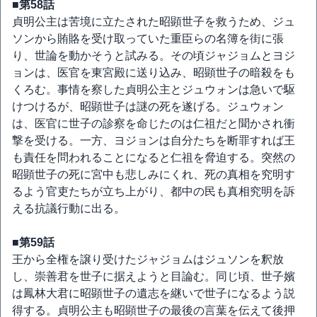
■第58話
貞明公主は苦境に立たされた昭顕世子を救うため、ジュ
ソンから賄賂を受け取っていた重臣らの名簿を街に張
り、世論を動かそうと試みる。その頃ジャジョムとヨジ
ョンは、医官を東宮殿に送り込み、昭顕世子の暗殺をも
くろむ。事情を察した貞明公主とジュウォンは急いで駆
けつけるが、昭顕世子は謎の死を遂げる。ジュウォン
は、医官に世子の診察を命じたのは仁祖だと聞かされ衝
撃を受ける。一方、ヨジョンは自分たちを断罪すれば王
も責任を問われることになると仁祖を脅迫する。突然の
昭顕世子の死に宮中も悲しみにくれ、死の真相を究明す
るよう官吏たちが立ち上がり、都中の民も真相究明を訴
える抗議行動に出る。
■第59話
王から全権を譲り受けたジャジョムはジュソンを釈放
し、崇善君を世子に据えようと目論む。同じ頃、世子嬪
は鳳林大君に昭顕世子の遺志を継いで世子になるよう説
得する。貞明公主も昭顕世子の最後の言葉を伝えて後押