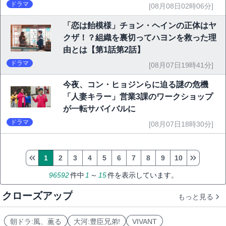
ドラマ
[08月08日02時06分]
「恋は飴模様」チョン・ヘインの正体はヤ
クザ！？組織を裏切ってハヨンを救った理
由とは【第1話第2話】
ドラマ
[08月07日19時41分]
今夜、コン・ヒョジンらに迫る謎の危機
「人妻キラー」営業3課のワークショップ
が一転サバイバルに
ドラマ
[08月07日18時30分]
1
2
3
4
5
6
7
8
9
10
96592
件中
1
～
15
件を表示しています。
クローズアップ
もっと見る
朝ドラ:風、薫る
大河:豊臣兄弟!
VIVANT