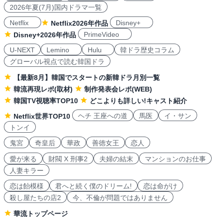
2026年夏(7月)国内ドラマ一覧
Netflix
Disney+
Netflix2026年作品
PrimeVideo
Disney+2026年作品
U-NEXT
Lemino
Hulu
韓ドラ歴史コラム
グローバル視点で読む韓国ドラ
【最新8月】韓国でスタートの新韓ドラ月別一覧
韓流再現レポ(取材)
制作発表会レポ(WEB)
韓国TV視聴率TOP10
どこよりも詳しい!キャスト紹介
ヘチ 王座への道
馬医
イ・サン
Netflix世界TOP10
トンイ
鬼宮
奇皇后
華政
善徳女王
恋人
愛が来る
財閥 X 刑事2
夫婦の結末
マンションのお仕事
人妻キラー
恋は飴模様
君へと続く僕のドリーム!
恋は命がけ
殺し屋たちの店2
今、不倫が問題ではありません
華流トップページ