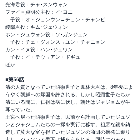
光海君役：チャ･スンウォン
ファイ＝貞明公主役：イ･ヨニ
子役：オ・ジョンウン→チョン・チャンビ
綾陽君役：キム･ジェウォン
ホン・ジュウォン役：ソ･ガンジュン
子役：チェ・グォンス→ユン・チャニョン
カン・イヌ役：ハン･ジュワン
子役：イ・テウ→アン・ドギュ
ほか
■第56話
清の人質となっていた昭顕世子と鳳林大君は、8年後によ
うやく朝鮮への帰国を許される。しかし昭顕世子たちが
清にいる間に、仁祖は病に伏し、朝廷はジャジョムが牛
耳っていた。
王宮へ戻った昭顕世子は、以前から計画していたジュソ
ンとジャジョムたちの一掃を実行に移す。粗悪な銀を鋳
造して莫大な富を得ていたジュソンの商団の摘発に乗り
出し、ジュソンと手下は捕らえられる。同時にジャジョ