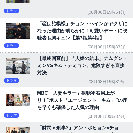
ドラマ
[08月08日15時54分]
「恋は飴模様」チョン・ヘインがヤクザに
なった理由が明らかに！可愛いデートに視
聴者も胸キュン【第3話第4話】
ドラマ
[08月08日15時33分]
【最終回直前】「夫婦の結末」ナムグン・
ミンVSキム・デミョン、危険すぎる直接
対決
ドラマ
[08月08日15時31分]
MBC「人妻キラー」視聴率右肩上が
り！“ポスト「エージェント・キム」”の座
を早くも確保した人気の理由
ドラマ
[08月08日09時37分]
「財閥 x 刑事2」アン・ボヒョン×チョ