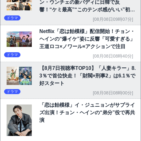
ン・ウンチェの新バディに日韓で反
響！“ケミ最高”“このテンポ感がいい”初回
6.1％で好発進
ドラマ
[08月08日09時07分]
Netflix「恋は飴模様」配信開始！チョン・
ヘインの“爆イケ”姿に反響「可愛すぎる」
王道ロコ×ノワール×アクションで注目
ドラマ
[08月08日08時40分]
【8月7日視聴率TOP10】「人妻キラー」8.
3％で首位快走！「財閥×刑事2」は6.1％で
好スタート
ドラマ
[08月08日08時00分]
「恋は飴模様」イ・ジュニョンがサプライ
ズ出演！チョン・ヘインの“弟分”役で再共
演