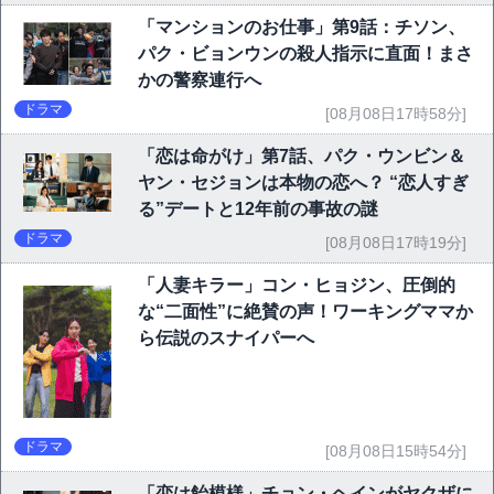
「マンションのお仕事」第9話：チソン、
パク・ビョンウンの殺人指示に直面！まさ
かの警察連行へ
ドラマ
[08月08日17時58分]
「恋は命がけ」第7話、パク・ウンビン＆
ヤン・セジョンは本物の恋へ？ “恋人すぎ
る”デートと12年前の事故の謎
ドラマ
[08月08日17時19分]
「人妻キラー」コン・ヒョジン、圧倒的
な“二面性”に絶賛の声！ワーキングママか
ら伝説のスナイパーへ
ドラマ
[08月08日15時54分]
「恋は飴模様」チョン・ヘインがヤクザに