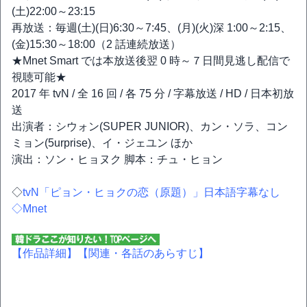
(土)22:00～23:15
再放送：毎週(土)(日)6:30～7:45、(月)(火)深 1:00～2:15、
(金)15:30～18:00（2 話連続放送）
★Mnet Smart では本放送後翌 0 時～７日間見逃し配信で
視聴可能★
2017 年 tvN / 全 16 回 / 各 75 分 / 字幕放送 / HD / 日本初放
送
出演者：シウォン(SUPER JUNIOR)、カン・ソラ、コン
ミョン(5urprise)、イ・ジェユン ほか
演出：ソン・ヒョヌク 脚本：チュ・ヒョン
◇
tvN「ピョン・ヒョクの恋（原題）」日本語字幕なし
◇
Mnet
【作品詳細】
【関連・各話のあらすじ】