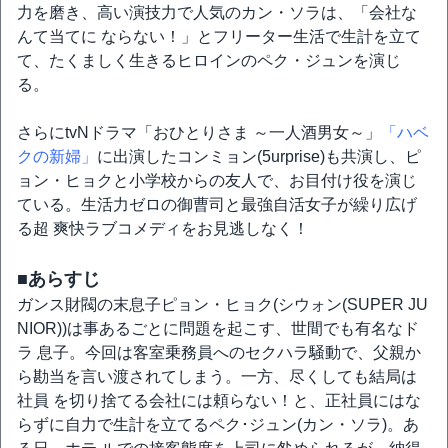
力を磨き、高い演技力で人気のカン・ソラは、「会社な
んて当てに ならない！」とフリーター生活で生計を立て
て、たくましく生きるヒロインのペク・ジュンを演じ
る。
さらにtvNドラマ「おひとりさま ～一人酒男女～」
「ハベ
クの新婦」
に出演したコンミョン(5urprise)も共演し、ピ
ョン・ヒョクと小学校からの友人で、お目付け役を演じ
ている。生活力ゼロの御曹司と最強自活女子が繰り広げ
る超 爽快ラブコメディをお見逃しなく！
■あらすじ
ガンス財閥の末息子ピョン・ヒョク(シウォン(SUPER JU
NIOR))は事あるごとに問題を起こす、世間でも有名なド
ラ 息子。今回は客室乗務員へのセクハラ騒動で、父親か
ら勘当を言い渡されてしまう。一方、尽くしても結局は
社員 を切り捨てる会社には頼らない！と、正社員にはな
らずに自力で生計を立てるペク･ジュン(カン・ソラ)。あ