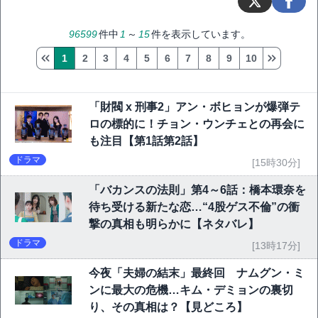
96599
件中
1
～
15
件を表示しています。
1
2
3
4
5
6
7
8
9
10
「財閥 x 刑事2」アン・ボヒョンが爆弾テ
ロの標的に！チョン・ウンチェとの再会に
も注目【第1話第2話】
ドラマ
[15時30分]
「バカンスの法則」第4～6話：橋本環奈を
待ち受ける新たな恋…“4股ゲス不倫”の衝
撃の真相も明らかに【ネタバレ】
ドラマ
[13時17分]
今夜「夫婦の結末」最終回 ナムグン・ミ
ンに最大の危機…キム・デミョンの裏切
り、その真相は？【見どころ】