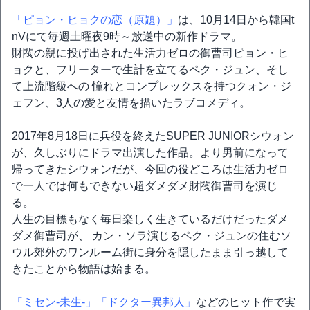
「ピョン・ヒョクの恋（原題）」
は、10月14日から韓国t
nVにて毎週土曜夜9時～放送中の新作ドラマ。
財閥の親に投げ出された生活力ゼロの御曹司ピョン・ヒ
ョクと、フリーターで生計を立てるペク・ジュン、そし
て上流階級への 憧れとコンプレックスを持つクォン・ジ
ェフン、3人の愛と友情を描いたラブコメディ。
2017年8月18日に兵役を終えたSUPER JUNIORシウォン
が、久しぶりにドラマ出演した作品。より男前になって
帰ってきたシウォンだが、今回の役どころは生活力ゼロ
で一人では何もできない超ダメダメ財閥御曹司を演じ
る。
人生の目標もなく毎日楽しく生きているだけだったダメ
ダメ御曹司が、 カン・ソラ演じるペク・ジュンの住むソ
ウル郊外のワンルーム街に身分を隠したまま引っ越して
きたことから物語は始まる。
「ミセン-未生-」
「ドクター異邦人」
などのヒット作で実