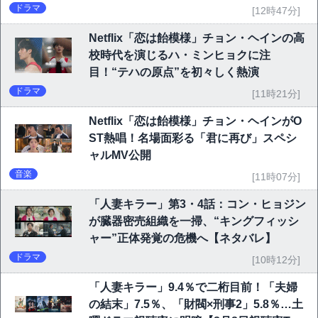
ドラマ
[12時47分]
Netflix「恋は飴模様」チョン・ヘインの高
校時代を演じるハ・ミンヒョクに注
目！“テハの原点”を初々しく熱演
ドラマ
[11時21分]
Netflix「恋は飴模様」チョン・ヘインがO
ST熱唱！名場面彩る「君に再び」スペシ
ャルMV公開
音楽
[11時07分]
「人妻キラー」第3・4話：コン・ヒョジン
が臓器密売組織を一掃、“キングフィッシ
ャー”正体発覚の危機へ【ネタバレ】
ドラマ
[10時12分]
「人妻キラー」9.4％で二桁目前！「夫婦
の結末」7.5％、「財閥×刑事2」5.8％…土