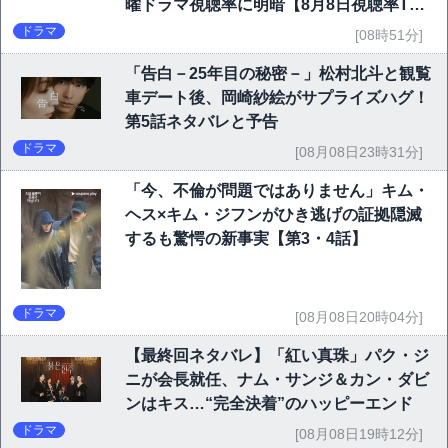
曜ドラマ視聴率に明暗【8月8日視聴率TO
P10】
ドラマ
[08時51分]
「告白－25年目の秘密－」松村北斗と観覧
車デート後、岡崎紗絵がサプライズハグ！
第5話ネタバレと予告
ドラマ
[08月08日23時31分]
「今、不倫が問題ではありません」キム・
ヘス×キム・ジフンがひき逃げの証拠隠滅
するも驚愕の新事実【第3・4話】
ドラマ
[08月08日20時04分]
【最終回ネタバレ】「紅い真珠」パク・ジ
ニが会長就任、ナム・サンジ＆カン・ダビ
ンはキス…“完全決着”のハッピーエンド
ドラマ
[08月08日19時12分]