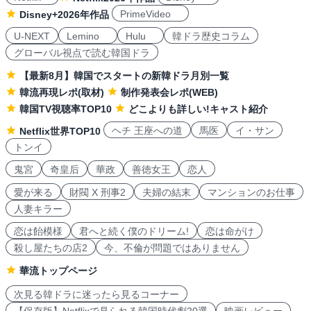
PrimeVideo
Disney+2026年作品
U-NEXT
Lemino
Hulu
韓ドラ歴史コラム
グローバル視点で読む韓国ドラ
【最新8月】韓国でスタートの新韓ドラ月別一覧
韓流再現レポ(取材)
制作発表会レポ(WEB)
韓国TV視聴率TOP10
どこよりも詳しい!キャスト紹介
ヘチ 王座への道
馬医
イ・サン
Netflix世界TOP10
トンイ
鬼宮
奇皇后
華政
善徳女王
恋人
愛が来る
財閥 X 刑事2
夫婦の結末
マンションのお仕事
人妻キラー
恋は飴模様
君へと続く僕のドリーム!
恋は命がけ
殺し屋たちの店2
今、不倫が問題ではありません
華流トップページ
次見る韓ドラに迷ったら見るコーナー
【保存版】Netflixで見られる韓国時代劇20選
映画レビュー