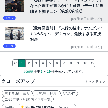
なった理由が明らかに！可愛いデートに視
聴者も胸キュン【第3話第4話】
ドラマ
[08月08日15時33分]
【最終回直前】「夫婦の結末」ナムグン・
ミンVSキム・デミョン、危険すぎる直接
対決
ドラマ
[08月08日15時31分]
1
2
3
4
5
6
7
8
9
10
96599
件中
1
～
15
件を表示しています。
クローズアップ
もっと見る
朝ドラ:風、薫る
大河:豊臣兄弟!
VIVANT
2026年夏(7月)国内ドラマ一覧
Netflix
Disney+
Netflix2026年作品