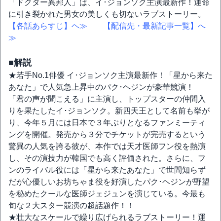
「ドクター異邦人」は、イ･ジョンソク主演最新作！運命
に引き裂かれた男女の美しくも切ないラブストーリー。
【各話あらすじ】ヘ≫
【配信先・最新記事一覧】へ
≫
■解説
★若手No.1俳優 イ･ジョンソク主演最新作！「星から来た
あなた」で人気急上昇中のパク･ヘジンが豪華競演！
「君の声が聞こえる」に主演し、トップスターの仲間入
りを果たしたイ･ジョンソク。新四天王として名前も挙が
り、今年５月には日本で３年ぶりとなるファンミーティ
ングを開催。発売から３分でチケットが完売するという
驚異の人気を誇る彼が、本作では天才医師フン役を熱演
し、その演技力が韓国でも高く評価された。さらに、フ
ンのライバル役には「星から来たあなた」で世間知らず
だが心優しいお坊ちゃま役を好演したパク･ヘジンが野望
を秘めたクールな医師ジェジュンを演じている。今最も
旬な２大スター競演の超話題作！！
★壮大なスケールで繰り広げられるラブストーリー！運