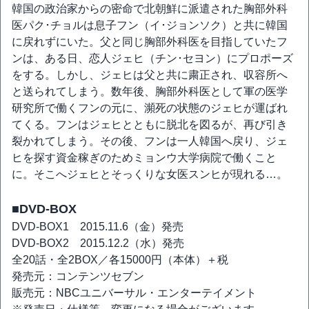
韓国の政治家からの密命で北朝鮮に派遣された胸部外科
医パク･チョルは息子フン（イ･ジョンソク）と共に韓国
に戻れずにいた。父と同じ胸部外科医を目指していたフ
ンは、ある日、恋人ジェヒ（チン･セヨン）にプロポーズ
をする。しかし、ジェヒは父と共に粛正され、収容所へ
と送られてしまう。数年後、胸部外科医として軍の医学
研究所で働くフンの元に、瀕死の状態のジェヒが運ばれ
てくる。フンはジェヒとともに脱北を図るが、再び引き
裂かれてしまう。その後、フンは一人韓国へ戻り、ジェ
ヒを探す資金稼ぎのためミョンウ大学病院で働くこと
に。そこへジェヒとそっくりな女医スンヒが現れる…。
■DVD-BOX
DVD-BOX1 2015.11.6（金）発売
DVD-BOX2 2015.12.2（水）発売
全20話・全2BOX／各15000円（本体）＋税
発売元：コンテンツセブン
販売元：NBCユニバーサル・エンターテイメント