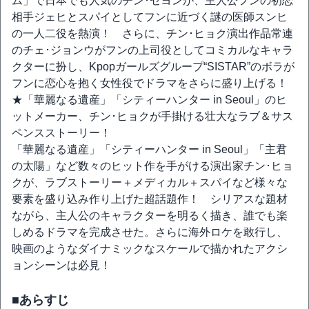
ム」で日本でも人気のチン･セヨンが、主人公フンの初恋
相手ジェヒとスパイとしてフンに近づく謎の医師スンヒ
の一人二役を熱演！ さらに、チン･ヒョク演出作品常連
のチェ･ジョンウがフンの上司役としてコミカルなキャラ
クターに扮し、Kpopガールズグループ“SISTAR”のボラが
フンに恋心を抱く女性役でドラマをさらに盛り上げる！
★「華麗なる遺産」「シティーハンター in Seoul」のヒ
ットメーカー、チン･ヒョクが手掛ける壮大なラブ＆サス
ペンスストーリー！
「華麗なる遺産」「シティーハンター in Seoul」「主君
の太陽」など数々のヒット作を手がける演出家チン･ヒョ
クが、ラブストーリー＋メディカル＋スパイなど様々な
要素を盛り込み作り上げた超話題作！ シリアスな題材
ながら、主人公のキャラクターを明るく描き、誰でも楽
しめるドラマを完成させた。さらに海外ロケを敢行し、
映画のようなダイナミックなスケールで描かれたアクシ
ョンシーンは必見！
■あらすじ