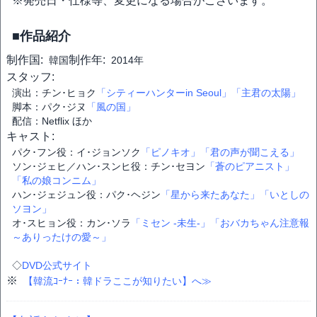
※発売日・仕様等、変更になる場合がございます。
■作品紹介
制作国:
制作年:
韓国
2014年
スタッフ:
演出：チン･ヒョク
「シティーハンターin Seoul」
「主君の太陽」
脚本：パク･ジヌ
「風の国」
配信：Netflix ほか
キャスト:
パク･フン役：イ･ジョンソク
「ピノキオ」
「君の声が聞こえる」
ソン･ジェヒ／ハン･スンヒ役：チン･セヨン
「蒼のピアニスト」
「私の娘コンニム」
ハン･ジェジュン役：パク･ヘジン
「星から来たあなた」
「いとしの
ソヨン」
オ･スヒョン役：カン･ソラ
「ミセン -未生-」
「おバカちゃん注意報
～ありったけの愛～」
◇
DVD公式サイト
※
【韓流ｺｰﾅｰ：韓ドラここが知りたい】へ≫