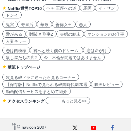
ヘチ 王座への道
馬医
イ・サン
Netflix世界TOP10
トンイ
鬼宮
奇皇后
華政
善徳女王
恋人
愛が来る
財閥 X 刑事2
夫婦の結末
マンションのお仕事
人妻キラー
恋は飴模様
君へと続く僕のドリーム!
恋は命がけ
殺し屋たちの店2
今、不倫が問題ではありません
華流トップページ
次見る韓ドラに迷ったら見るコーナー
【保存版】Netflixで見られる韓国時代劇20選
映画レビュー
動画配信サービスをまとめて紹介
もっと見る>>
アクセスランキング
navicon 2007