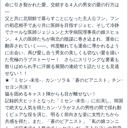
命に引き裂かれた愛、交錯する４人の男女の愛の行方は
―
父と共に北朝鮮で暮らすことになった主人公フン。フン
の初恋相手であり共に医師を目指すジェヒ。そして冷静
でクールな医師ジェジュンと大学病院理事長の娘スヒョ
ン。４人の医師たちが南北の陰謀に巻き込まれ、運命に
翻弄されていく――。何度離れても運命に導かれるよう
に出会い、再び愛し合う男女の美しくも切ない愛を描い
た究極のラブストーリー！ さらにスリリングな要素も
散りばめられ手に汗握る展開の連続で１話たりとも見逃
せない！！
★「ミセン -未生-」カン･ソラ＆「蒼のピアニスト」チン･
セヨン共演！
脇を固めるキャスト陣からも目が離せない！
記録的大ヒットとなった「ミセン -未生-」に出演し、韓国
で絶大な人気を得たカン･ソラが２人の男性の間で揺れ動
くピュアな役を演じ、明るく前向きな姿に女性たちから
共感を得た。また、「蒼のピアニスト」「私の娘コンニ