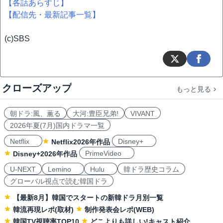
【各話あらすじ】
【配信先・最新記事一覧】
(c)SBS
クローズアップ
もっと見る
朝ドラ:風、薫る
大河:豊臣兄弟!
VIVANT
2026年夏(7月)国内ドラマ一覧
Netflix
Disney+
Netflix2026年作品
PrimeVideo
Disney+2026年作品
U-NEXT
Lemino
Hulu
韓ドラ歴史コラム
グローバル視点で読む韓国ドラ
【最新8月】韓国でスタートの新韓ドラ月別一覧
韓流再現レポ(取材)
制作発表会レポ(WEB)
韓国TV視聴率TOP10
どこよりも詳しい!キャスト紹介